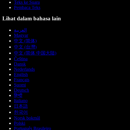
Teks ke Suara
Pembaca Teks
Lihat dalam bahasa lain
العربية
Magyar
中文 (简体)
中文 (台灣)
中文 (简体 中国大陆)
Čeština
Dansk
Nederlands
English
Français
Suomi
Deutsch
हिन्दी
Italiano
日本語
한국어
Norsk bokmål
Polski
Português Brasileiro