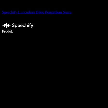
Speechify Luncurkan Dikte Pengetikan Suara
Menulis 5× lebih cepat dengan dikte suara
Produk
Pelajari lebih lanjut