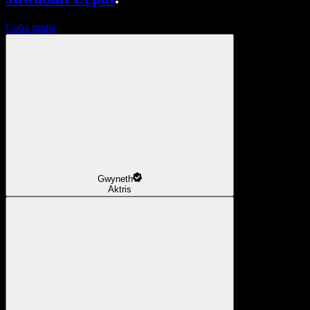
Coba gratis
Gwyneth
Aktris