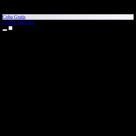
Coba Gratis
Unduh Sekarang
Produk
Teks ke Suara
Aplikasi iPhone & iPad
Aplikasi Android
Ekstensi Chrome
Ekstensi Edge
Aplikasi Web
Aplikasi Mac
Aplikasi Windows