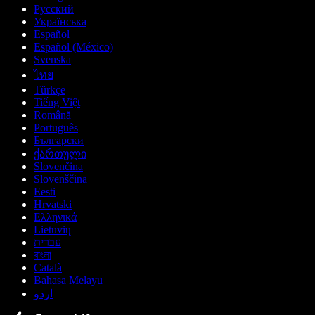
Русский
Українська
Español
Español (México)
Svenska
ไทย
Türkçe
Tiếng Việt
Română
Português
Български
ქართული
Slovenčina
Slovenščina
Eesti
Hrvatski
Ελληνικά
Lietuvių
עברית
বাংলা
Català
Bahasa Melayu
اردو