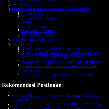
Apa itu Voice Dream Reader?
Apa itu Speechify?
Voice Dream Reader vs. Speechify - Perbandingan
Pilihan bahasa
Pilihan & kualitas suara
Harga
Format file yang didukung
Ketersediaan platform
Teknologi tambahan
Coba Speechify gratis hari ini
FAQ
Apakah ada yang lebih baik dari Speechify?
Apakah NaturalReader lebih unggul dari Speechify?
Apa aplikasi text-to-speech paling realistis?
Bisakah saya pakai Voice Dream Reader di iPhone?
Apa beda Voice Dream Reader dan Voice Dream
Reader Pro?
Apa aplikasi text-to-speech terbaik untuk iPad?
Rekomendasi Postingan
Aplikasi Belajar untuk Mahasiswa: Maksimalkan Sukses
dengan Teknologi
Text to Speech 5000 Kata: Membuka Dunia Sintesis Suara
Text to Speech di Angular 8: Panduan Lengkap