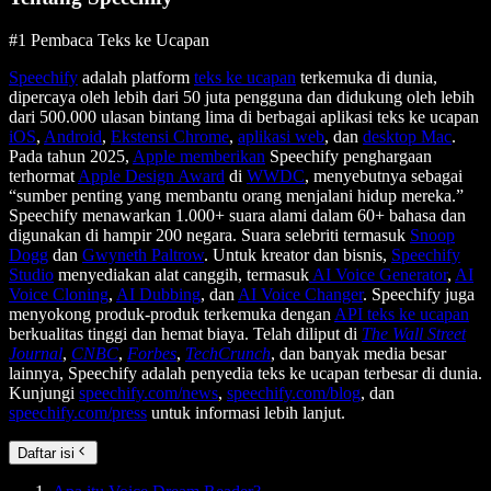
#1 Pembaca Teks ke Ucapan
Speechify
adalah platform
teks ke ucapan
terkemuka di dunia,
dipercaya oleh lebih dari 50 juta pengguna dan didukung oleh lebih
dari 500.000 ulasan bintang lima di berbagai aplikasi teks ke ucapan
iOS
,
Android
,
Ekstensi Chrome
,
aplikasi web
, dan
desktop Mac
.
Pada tahun 2025,
Apple memberikan
Speechify penghargaan
terhormat
Apple Design Award
di
WWDC
, menyebutnya sebagai
“sumber penting yang membantu orang menjalani hidup mereka.”
Speechify menawarkan 1.000+ suara alami dalam 60+ bahasa dan
digunakan di hampir 200 negara. Suara selebriti termasuk
Snoop
Dogg
dan
Gwyneth Paltrow
. Untuk kreator dan bisnis,
Speechify
Studio
menyediakan alat canggih, termasuk
AI Voice Generator
,
AI
Voice Cloning
,
AI Dubbing
, dan
AI Voice Changer
. Speechify juga
menyokong produk-produk terkemuka dengan
API teks ke ucapan
berkualitas tinggi dan hemat biaya. Telah diliput di
The Wall Street
Journal
,
CNBC
,
Forbes
,
TechCrunch
, dan banyak media besar
lainnya, Speechify adalah penyedia teks ke ucapan terbesar di dunia.
Kunjungi
speechify.com/news
,
speechify.com/blog
, dan
speechify.com/press
untuk informasi lebih lanjut.
Daftar isi