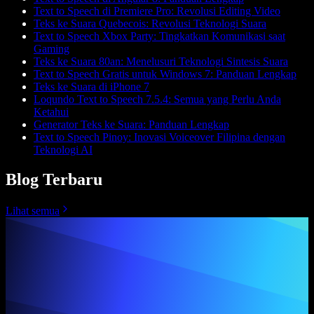
Text to Speech di Premiere Pro: Revolusi Editing Video
Teks ke Suara Quebecois: Revolusi Teknologi Suara
Text to Speech Xbox Party: Tingkatkan Komunikasi saat
Gaming
Teks ke Suara 80an: Menelusuri Teknologi Sintesis Suara
Text to Speech Gratis untuk Windows 7: Panduan Lengkap
Teks ke Suara di iPhone 7
Loqundo Text to Speech 7.5.4: Semua yang Perlu Anda
Ketahui
Generator Teks ke Suara: Panduan Lengkap
Text to Speech Pinoy: Inovasi Voiceover Filipina dengan
Teknologi AI
Blog Terbaru
Lihat semua