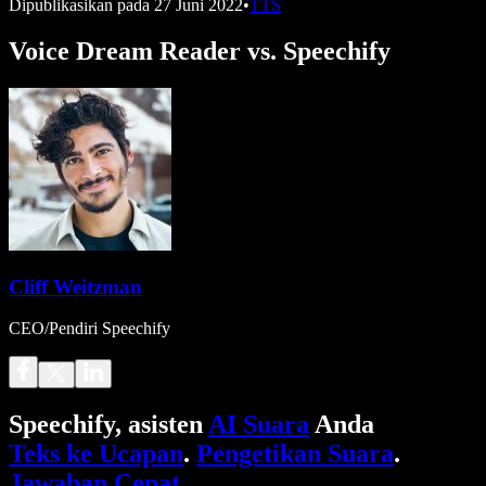
Dipublikasikan pada
27 Juni 2022
•
TTS
Voice Dream Reader vs. Speechify
Cliff Weitzman
CEO/Pendiri Speechify
Speechify, asisten
AI Suara
Anda
Teks ke Ucapan
.
Pengetikan Suara
.
Jawaban Cepat
.