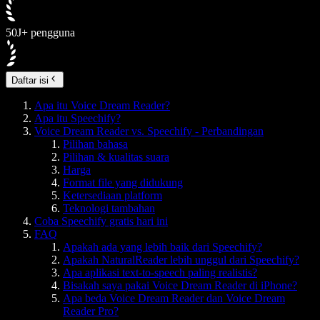
50J+ pengguna
Daftar isi
Apa itu Voice Dream Reader?
Apa itu Speechify?
Voice Dream Reader vs. Speechify - Perbandingan
Pilihan bahasa
Pilihan & kualitas suara
Harga
Format file yang didukung
Ketersediaan platform
Teknologi tambahan
Coba Speechify gratis hari ini
FAQ
Apakah ada yang lebih baik dari Speechify?
Apakah NaturalReader lebih unggul dari Speechify?
Apa aplikasi text-to-speech paling realistis?
Bisakah saya pakai Voice Dream Reader di iPhone?
Apa beda Voice Dream Reader dan Voice Dream
Reader Pro?