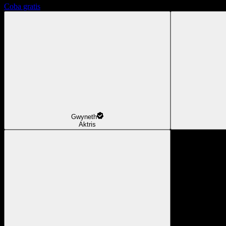
Coba gratis
Gwyneth
Aktris