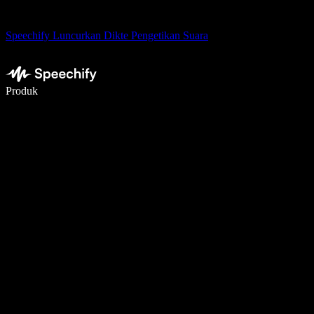
Speechify Luncurkan Dikte Pengetikan Suara
Menulis 5× lebih cepat dengan dikte suara
Produk
Pelajari lebih lanjut