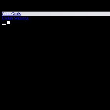
Coba Gratis
Unduh Sekarang
Produk
Teks ke Suara
Aplikasi iPhone & iPad
Aplikasi Android
Ekstensi Chrome
Ekstensi Edge
Aplikasi Web
Aplikasi Mac
Aplikasi Windows