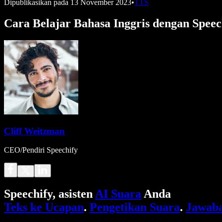
Dipublikasikan pada
13 November 2023
•
TTS
Cara Belajar Bahasa Inggris dengan Spee
Cliff Weitzman
CEO/Pendiri Speechify
Speechify, asisten
AI Suara
Anda
Teks ke Ucapan
.
Pengetikan Suara
.
Jawaba