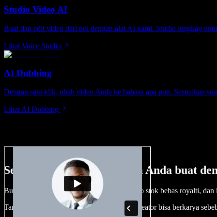
Studio Video AI
Buat dan edit video dari nol dengan alat AI kami. Studio lengkap unt
Lihat Voice Studio
AI Dubbing
Dengan satu klik, ubah video Anda ke bahasa apa pun. Sesuaikan suar
Lihat AI Dubbing
Sedikit contoh hal yang bisa Anda buat de
Buat voice over, tambah gambar, audio, video stok bebas royalti, dan
Tanpa kurva belajar, semua dari browser—kreator bisa berkarya sebe