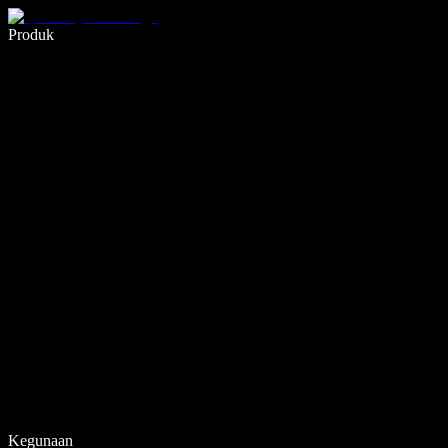
Menulis 5× lebih cepat dengan dikte suara
Produk
Pelajari lebih lanjut
Kegunaan