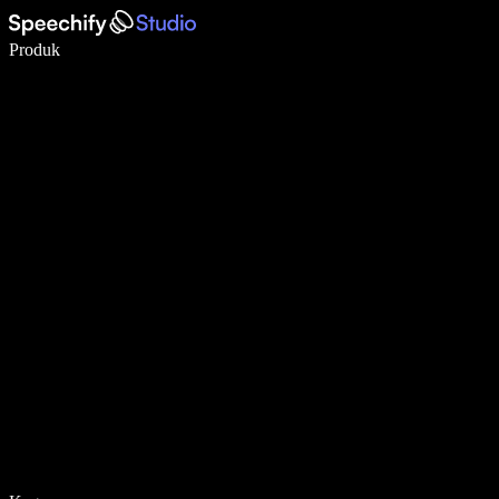
Menulis 5× lebih cepat dengan dikte suara
Produk
Pelajari lebih lanjut