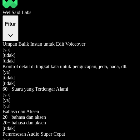
WellSaid Labs
Fitur
Umpan Balik Instan untuk Edit Voiceover
[ya]
[tidak]
[tidak]
Kontrol detail di tingkat kata untuk pengucapan, jeda, nada, dll.
[ya]
[tidak]
[tidak]
60+ Suara yang Terdengar Alami
[ya]
[ya]
[ya]
Bahasa dan Aksen
20+ bahasa dan aksen
20+ bahasa dan aksen
[tidak]
Pemrosesan Audio Super Cepat
[ya]