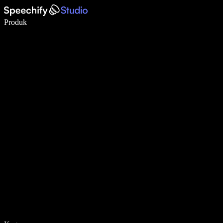
Menulis 5× lebih cepat dengan dikte suara
Produk
Pelajari lebih lanjut