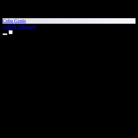
Coba Gratis
Unduh Sekarang
Produk
Teks ke Suara
Aplikasi iPhone & iPad
Aplikasi Android
Ekstensi Chrome
Ekstensi Edge
Aplikasi Web
Aplikasi Mac
Aplikasi Windows