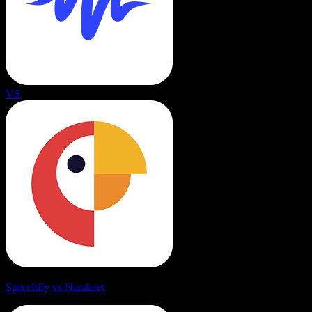
VS
Speechify vs Narakeet