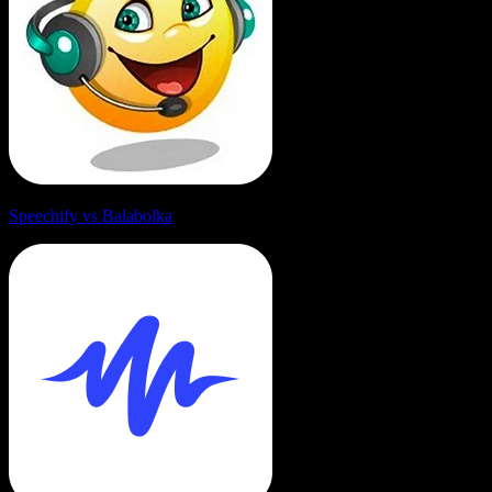
Speechify vs Balabolka