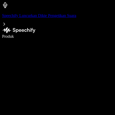
Speechify Luncurkan Dikte Pengetikan Suara
Menulis 5× lebih cepat dengan dikte suara
Produk
Pelajari lebih lanjut