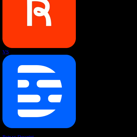
VS
Rytr vs Descript