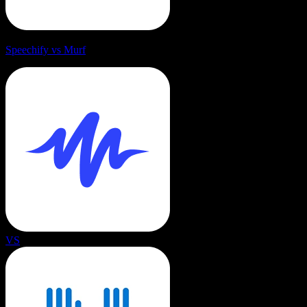
Speechify vs Murf
VS