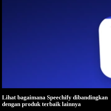
Lihat bagaimana Speechify dibandingkan
dengan produk terbaik lainnya