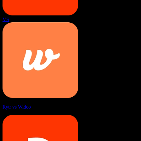
VS
Rytr vs Wideo