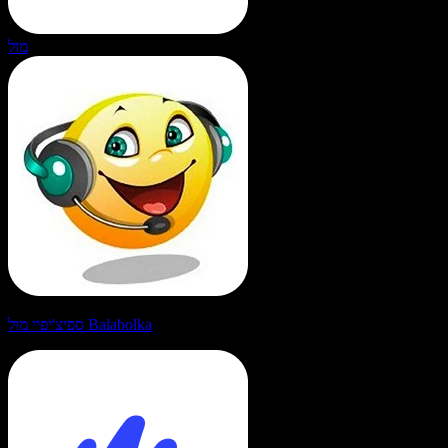
מול
ספיצ'יפיי מול Balabolka