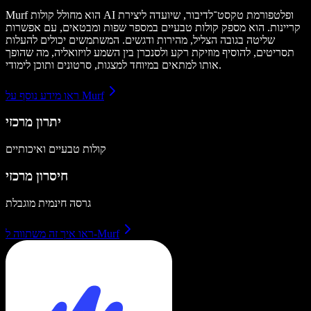
Murf הוא מחולל קולות AI ופלטפורמת טקסט־לדיבור, שיועדה ליצירת
קריינות. הוא מספק קולות טבעיים במספר שפות ומבטאים, עם אפשרות
שליטה בגובה הצליל, מהירות ודגשים. המשתמשים יכולים להעלות
תסריטים, להוסיף מוזיקת רקע ולסנכרן בין השמע לויזואליה, מה שהופך
אותו למתאים במיוחד למצגות, סרטונים ותוכן לימודי.
ראו מידע נוסף על Murf
יתרון מרכזי
קולות טבעיים ואיכותיים
חיסרון מרכזי
גרסה חינמית מוגבלת
ראו איך זה משתווה ל-Murf