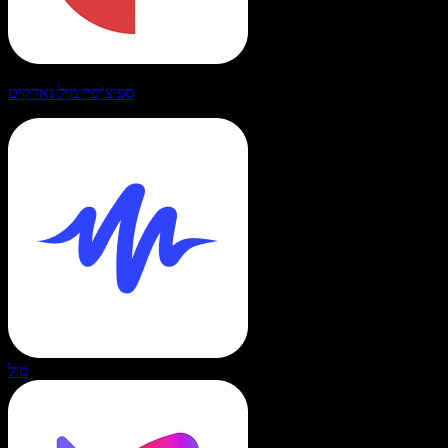
ספיצ'יפיי מול נארקיט
מול