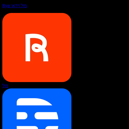
Rytr מול וידאו
מול