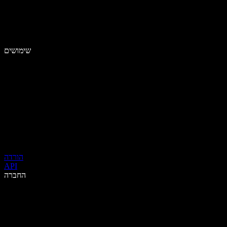
שימושים
הורדה
API
החברה