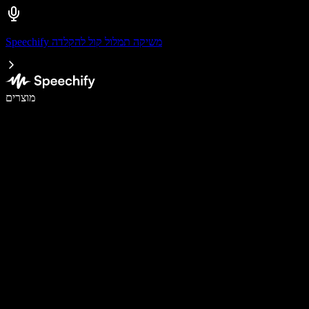
Speechify משיקה תמלול קול להקלדה
לכתוב פי 5 מהר יותר עם הכתבה קולית
מוצרים
למידע נוסף