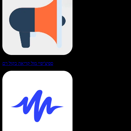
ספיצ'יפיי מול קריאה בקול רם