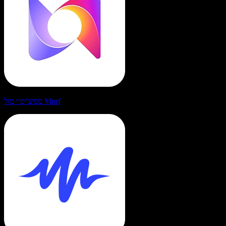
ספיצ'יפיי מול Murf