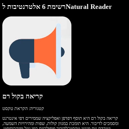
רשימת 6 אלטרנטיבות לNatural Reader
קריאה בקול רם
קטגוריה: הקראת טקסט
קריאה בקול רם היא תוסף דפדפן ואפליקציה שממירים דפי אינטרנט
ומסמכים לדיבור. היא תומכת במגוון קולות, שפות ומהירויות השמעה,
ועובדת עם מנועי טקסט־לדיבור פופולריים כמו גוגל ומיקרוסופט.