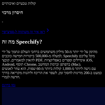
קולות טבעיים ואיכותיים
חיסרון מרכזי
-
ראו איך זה משתווה ל-ספיצ'יפיי
מה זה Speechify?
מהימן על ידי יותר מ-50 מיליון משתמשים ברחבי העולם ונתמך על ידי
למעלה מ-500,000 ביקורות חמישה כוכבים, Speechify מקל עליכם
להאזין למאמרים, קובצי PDF, אימיילים וספרים באפליקציות iOS,
Android, תוסף Chrome, בדפדפן וברמת המחשב (Mac).
עם גישה ליותר מ-1,000 קולות ביותר מ-60 שפות, הוא עוזר לאנשים
כמעט ב-200 מדינות לחסוך זמן, לשפר את הריכוז וליהנות מקריאה בדרך
חדשה לגמרי.
נסו בחינם