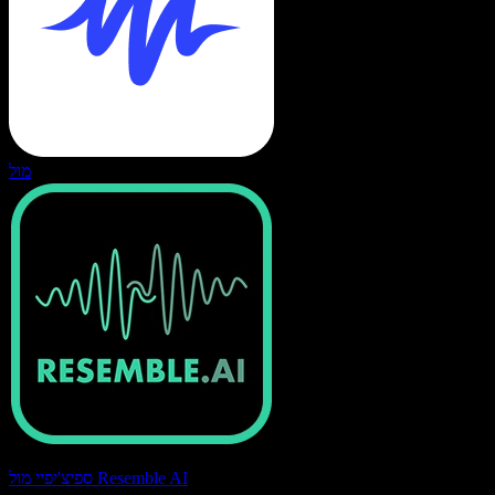
מול
ספיצ'יפיי מול Resemble AI