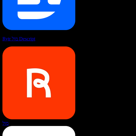
Rytr מול Descript
מול