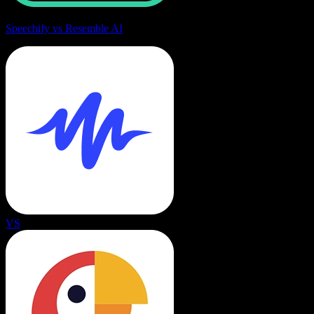
Speechify vs Resemble AI
VS