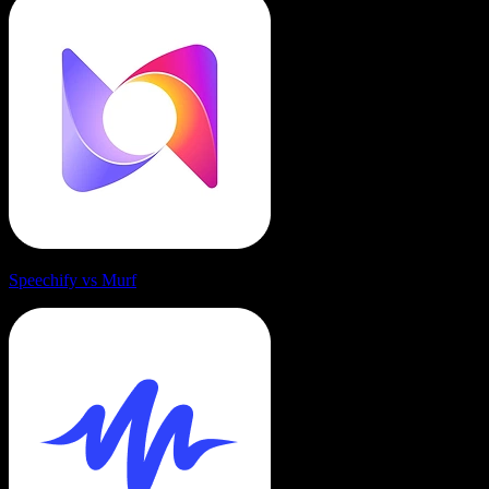
Speechify vs Murf