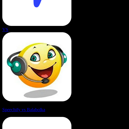
VS
Speechify vs Balabolka