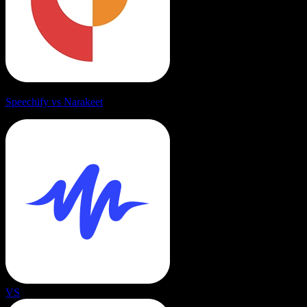
Speechify vs Narakeet
VS