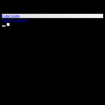
Coba Gratis
Unduh Sekarang
Produk
Teks ke Suara
Aplikasi iPhone & iPad
Aplikasi Android
Ekstensi Chrome
Ekstensi Edge
Aplikasi Web
Aplikasi Mac
Aplikasi Windows