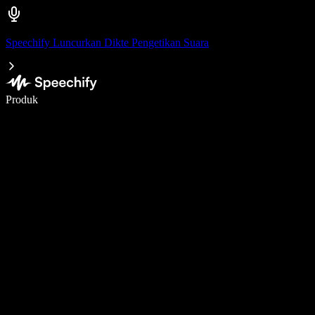
Speechify Luncurkan Dikte Pengetikan Suara
Menulis 5× lebih cepat dengan dikte suara
Produk
Pelajari lebih lanjut