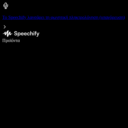
Το Speechify λανσάρει τη φωνητική πληκτρολόγηση (υπαγόρευση)
Γράψτε 5× πιο γρήγορα με φωνητική πληκτρολόγηση
Προϊόντα
Μάθετε περισσότερα