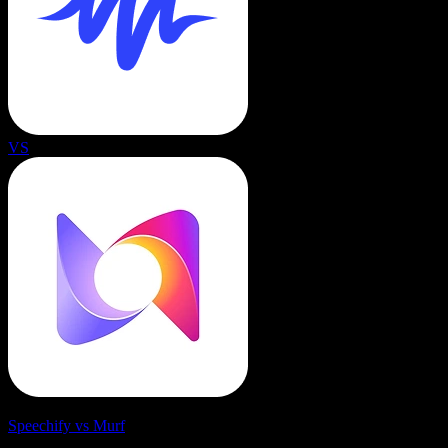
VS
Speechify vs Murf