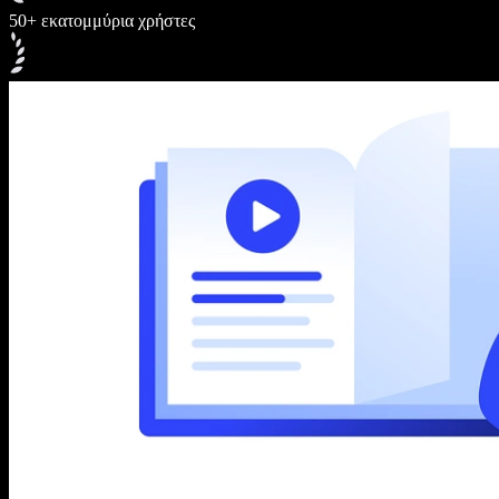
50+ εκατομμύρια χρήστες