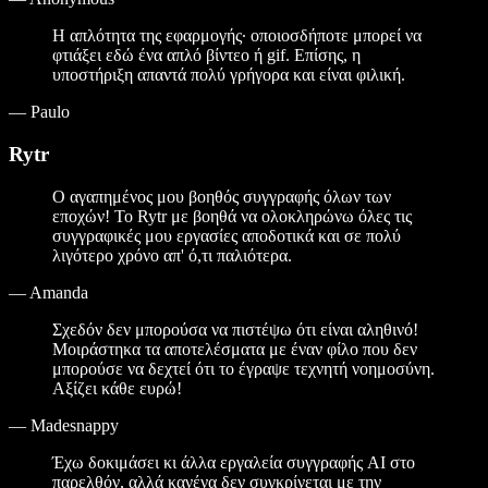
Η απλότητα της εφαρμογής· οποιοσδήποτε μπορεί να
φτιάξει εδώ ένα απλό βίντεο ή gif. Επίσης, η
υποστήριξη απαντά πολύ γρήγορα και είναι φιλική.
—
Paulo
Rytr
Ο αγαπημένος μου βοηθός συγγραφής όλων των
εποχών! Το Rytr με βοηθά να ολοκληρώνω όλες τις
συγγραφικές μου εργασίες αποδοτικά και σε πολύ
λιγότερο χρόνο απ' ό,τι παλιότερα.
—
Amanda
Σχεδόν δεν μπορούσα να πιστέψω ότι είναι αληθινό!
Μοιράστηκα τα αποτελέσματα με έναν φίλο που δεν
μπορούσε να δεχτεί ότι το έγραψε τεχνητή νοημοσύνη.
Αξίζει κάθε ευρώ!
—
Madesnappy
Έχω δοκιμάσει κι άλλα εργαλεία συγγραφής AI στο
παρελθόν, αλλά κανένα δεν συγκρίνεται με την