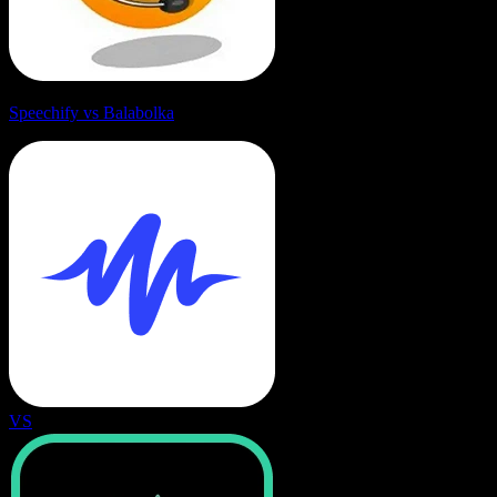
Speechify vs Balabolka
VS