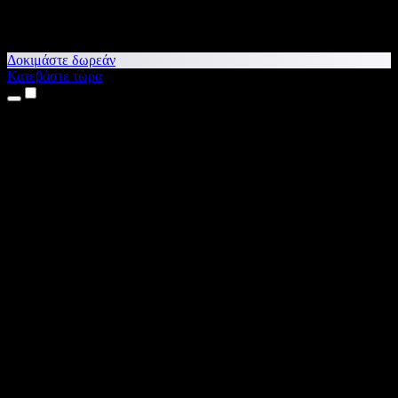
Δοκιμάστε δωρεάν
Κατεβάστε τώρα
Προϊόντα
Κείμενο σε Ομιλία
Εφαρμογές για iPhone & iPad
Εφαρμογή για Android
Επέκταση για Chrome
Επέκταση για Edge
Web εφαρμογή
Εφαρμογή για Mac
Εφαρμογή για Windows