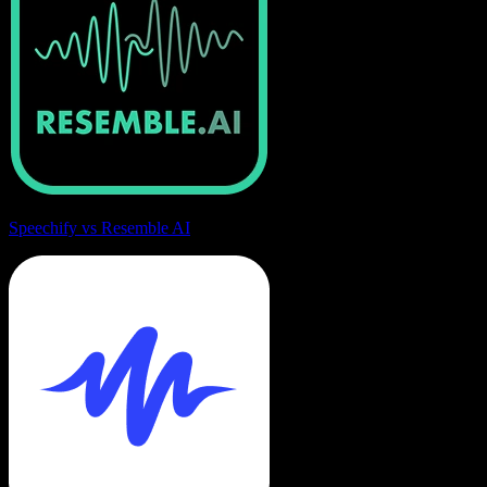
Speechify vs Resemble AI