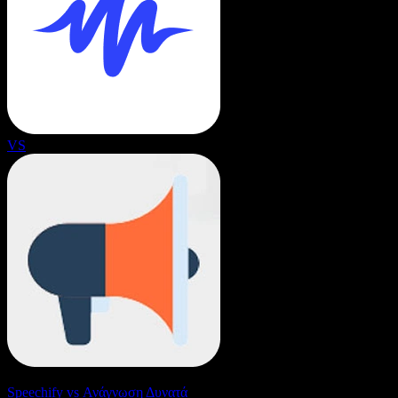
VS
Speechify vs Ανάγνωση Δυνατά