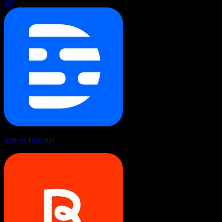
VS
Rytr vs Descript