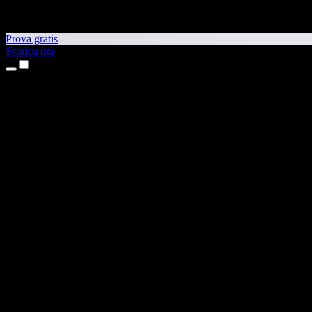
Prova gratis
Scarica ora
Prodotti
Sintesi vocale
App per iPhone e iPad
App Android
Estensione per Chrome
Estensione per Edge
App web
App per Mac
App Windows