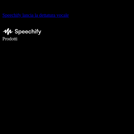
Speechify lancia la dettatura vocale
Scrivi 5× più velocemente con la dettatura vocale
Prodotti
Scopri di più