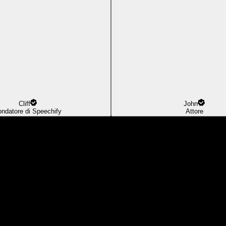
Cliff
John
ondatore di Speechify
Attore