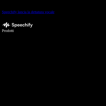
Speechify lancia la dettatura vocale
Scrivi 5× più velocemente con la dettatura vocale
Prodotti
Scopri di più