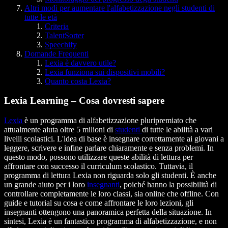
Altri modi per aumentare l'alfabetizzazione negli studenti di
tutte le età
Criteria
TalentSorter
Speechify
Domande Frequenti
Lexia è davvero utile?
Lexia funziona sui dispositivi mobili?
Quanto costa Lexia?
Lexia Learning – Cosa dovresti sapere
Lexia
è un programma di alfabetizzazione pluripremiato che
attualmente aiuta oltre 5 milioni di
studenti
di tutte le abilità a vari
livelli scolastici. L'idea di base è insegnare correttamente ai giovani a
leggere, scrivere e infine parlare chiaramente e senza problemi. In
questo modo, possono utilizzare queste abilità di lettura per
affrontare con successo il curriculum scolastico. Tuttavia, il
programma di lettura Lexia non riguarda solo gli studenti. È anche
un grande aiuto per i loro
insegnanti
, poiché hanno la possibilità di
controllare completamente le loro classi, sia online che offline. Con
guide e tutorial su cosa e come affrontare le loro lezioni, gli
insegnanti ottengono una panoramica perfetta della situazione. In
sintesi, Lexia è un fantastico programma di alfabetizzazione, e non