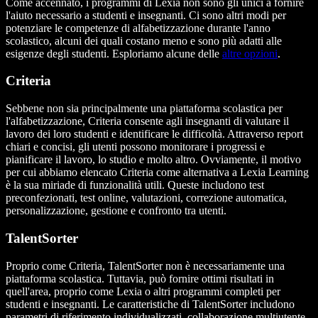
Come accennato, i programmi di Lexia non sono gli unici a fornire
l'aiuto necessario a studenti e insegnanti. Ci sono altri modi per
potenziare le competenze di alfabetizzazione durante l'anno
scolastico, alcuni dei quali costano meno e sono più adatti alle
esigenze degli studenti. Esploriamo alcune delle
altre opzioni
.
Criteria
Sebbene non sia principalmente una piattaforma scolastica per
l'alfabetizzazione, Criteria consente agli insegnanti di valutare il
lavoro dei loro studenti e identificare le difficoltà. Attraverso report
chiari e concisi, gli utenti possono monitorare i progressi e
pianificare il lavoro, lo studio e molto altro. Ovviamente, il motivo
per cui abbiamo elencato Criteria come alternativa a Lexia Learning
è la sua miriade di funzionalità utili. Queste includono test
preconfezionati, test online, valutazioni, correzione automatica,
personalizzazione, gestione e confronto tra utenti.
TalentSorter
Proprio come Criteria, TalentSorter non è necessariamente una
piattaforma scolastica. Tuttavia, può fornire ottimi risultati in
quell'area, proprio come Lexia o altri programmi completi per
studenti e insegnanti. Le caratteristiche di TalentSorter includono
parametri di riferimento individualizzati, collaborazione multiutente,