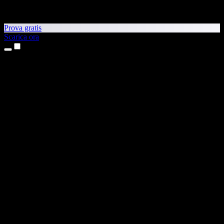
Prova gratis
Scarica ora
Prodotti
Sintesi vocale
App per iPhone e iPad
App Android
Estensione per Chrome
Estensione per Edge
App web
App per Mac
App Windows