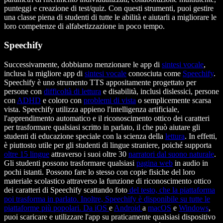
punteggi e creazione di test/quiz. Con questi strumenti, puoi gestire
una classe piena di studenti di tutte le abilità e aiutarli a migliorare le
loro competenze di alfabetizzazione in poco tempo.
Speechify
Successivamente, dobbiamo menzionare le app di
sintesi vocale
,
inclusa la migliore app di
sintesi vocale
conosciuta come
Speechify
.
Speechify è uno strumento TTS appositamente progettato per
persone con
difficoltà di lettura
e disabilità, inclusi dislessici, persone
con
ADHD
e coloro con
problemi di vista
o semplicemente scarsa
vista. Speechify utilizza appieno l'intelligenza artificiale,
l'apprendimento automatico e il riconoscimento ottico dei caratteri
per trasformare qualsiasi scritto in parlato, il che può aiutare gli
studenti di educazione speciale con la scienza della
lettura
. In effetti,
è piuttosto utile per gli studenti di lingue straniere, poiché supporta
oltre 15 lingue
attraverso i suoi oltre 30
narratori dal suono naturale
.
Gli studenti possono trasformare qualsiasi
pagina web
in audio in
pochi istanti. Possono fare lo stesso con copie fisiche del loro
materiale scolastico attraverso la funzione di riconoscimento ottico
dei caratteri di Speechify scattando foto
del testo, che la piattaforma
poi trasforma in parlato. Inoltre, Speechify è disponibile su tutte le
piattaforme più popolari. Da
iOS
e
Android
a
macOS
e
Windows
,
puoi scaricare e utilizzare l'app su praticamente qualsiasi dispositivo