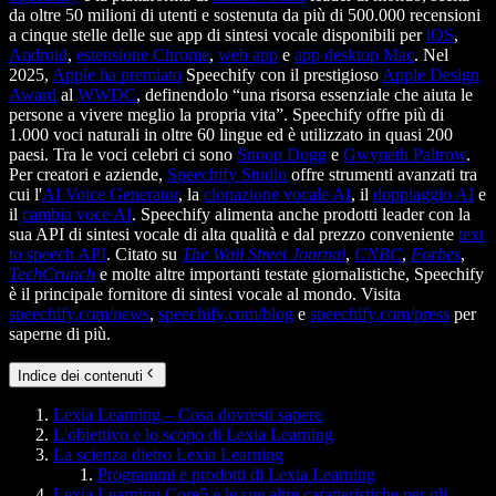
da oltre 50 milioni di utenti e sostenuta da più di 500.000 recensioni
a cinque stelle delle sue app di sintesi vocale disponibili per
iOS
,
Android
,
estensione Chrome
,
web app
e
app desktop Mac
. Nel
2025,
Apple ha premiato
Speechify con il prestigioso
Apple Design
Award
al
WWDC
, definendolo “una risorsa essenziale che aiuta le
persone a vivere meglio la propria vita”. Speechify offre più di
1.000 voci naturali in oltre 60 lingue ed è utilizzato in quasi 200
paesi. Tra le voci celebri ci sono
Snoop Dogg
e
Gwyneth Paltrow
.
Per creatori e aziende,
Speechify Studio
offre strumenti avanzati tra
cui l'
AI Voice Generator
, la
clonazione vocale AI
, il
doppiaggio AI
e
il
cambia voce AI
. Speechify alimenta anche prodotti leader con la
sua API di sintesi vocale di alta qualità e dal prezzo conveniente
text
to speech API
. Citato su
The Wall Street Journal
,
CNBC
,
Forbes
,
TechCrunch
e molte altre importanti testate giornalistiche, Speechify
è il principale fornitore di sintesi vocale al mondo. Visita
speechify.com/news
,
speechify.com/blog
e
speechify.com/press
per
saperne di più.
Indice dei contenuti
Lexia Learning – Cosa dovresti sapere
L'obiettivo e lo scopo di Lexia Learning
La scienza dietro Lexia Learning
Programmi e prodotti di Lexia Learning
Lexia Learning Core5 e le sue altre caratteristiche per gli