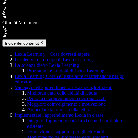
Oltre 50M di utenti
Indice dei contenuti
Lexia Learning – Cosa dovresti sapere
L'obiettivo e lo scopo di Lexia Learning
La scienza dietro Lexia Learning
Programmi e prodotti di Lexia Learning
Lexia Learning Core5 e le sue altre caratteristiche per gli
educatori
Vantaggi dell'apprendimento Lexia per gli studenti
Miglioramento delle abilità di lettura
Percorsi di apprendimento personalizzati
Maggiore coinvolgimento e motivazione
Aumentare la fiducia nella lettura
Implementare l'apprendimento Lexia in classe
Integrare l'apprendimento Lexia con il curriculum
esistente
Formazione e supporto per gli educatori
Monitoraggio del progresso degli studenti