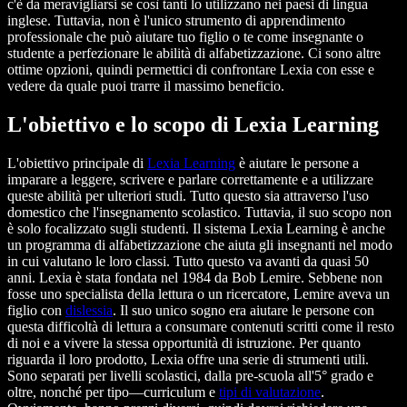
c'è da meravigliarsi se così tanti lo utilizzano nei paesi di lingua
inglese. Tuttavia, non è l'unico strumento di apprendimento
professionale che può aiutare tuo figlio o te come insegnante o
studente a perfezionare le abilità di alfabetizzazione. Ci sono altre
ottime opzioni, quindi permettici di confrontare Lexia con esse e
vedere da quale puoi trarre il massimo beneficio.
L'obiettivo e lo scopo di Lexia Learning
L'obiettivo principale di
Lexia Learning
è aiutare le persone a
imparare a leggere, scrivere e parlare correttamente e a utilizzare
queste abilità per ulteriori studi. Tutto questo sia attraverso l'uso
domestico che l'insegnamento scolastico. Tuttavia, il suo scopo non
è solo focalizzato sugli studenti. Il sistema Lexia Learning è anche
un programma di alfabetizzazione che aiuta gli insegnanti nel modo
in cui valutano le loro classi. Tutto questo va avanti da quasi 50
anni. Lexia è stata fondata nel 1984 da Bob Lemire. Sebbene non
fosse uno specialista della lettura o un ricercatore, Lemire aveva un
figlio con
dislessia
. Il suo unico sogno era aiutare le persone con
questa difficoltà di lettura a consumare contenuti scritti come il resto
di noi e a vivere la stessa opportunità di istruzione. Per quanto
riguarda il loro prodotto, Lexia offre una serie di strumenti utili.
Sono separati per livelli scolastici, dalla pre-scuola all'5° grado e
oltre, nonché per tipo—curriculum e
tipi di valutazione
.