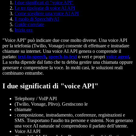
I due significati di "voice API"
Le tre tipologie di voice AI API
Come scegliere una voice AI API
Il ruolo di SpeechifyAI
Guide correlate
Inizia ora
"Voice API" può indicare due cose molto diverse. Una voice API
per la telefonia (Twilio, Vonage) consente di effettuare e instradare
chiamate su internet. Una voice AI API genera o comprende il
parlato:
text-to-speech
,
speech-to-text
o veri e propri
voice agent
.
La scelta dipende dal fatto che tu debba gestire una chiamata oppure
generare e comprendere la voce. In molti casi, le soluzioni reali
combinano entrambe.
I due significati di "voice API"
Telephony / VoIP API
(Twilio, Vonage, Plivo). Gestiscono le
chiamate
: composizione, instradamento, conferenze, registrazioni e
SMS. Trasportano l'audio tra persone e sistemi. Non generano
una voce AI naturale né comprendono il parlato dell’utente.
Voice AI API