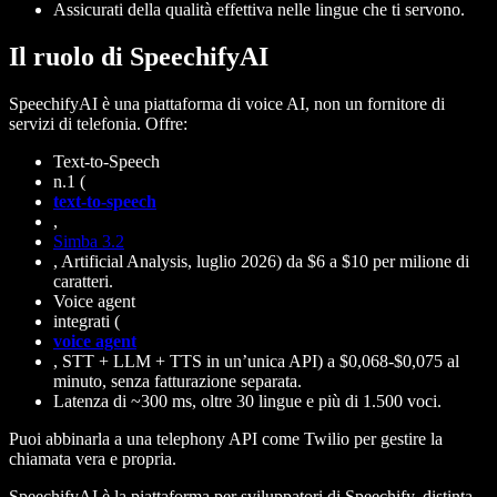
Assicurati della qualità effettiva nelle lingue che ti servono.
Il ruolo di SpeechifyAI
SpeechifyAI è una piattaforma di voice AI, non un fornitore di
servizi di telefonia. Offre:
Text-to-Speech
n.1 (
text-to-speech
,
Simba 3.2
, Artificial Analysis, luglio 2026) da $6 a $10 per milione di
caratteri.
Voice agent
integrati (
voice agent
, STT + LLM + TTS in un’unica API) a $0,068-$0,075 al
minuto, senza fatturazione separata.
Latenza di ~300 ms, oltre 30 lingue e più di 1.500 voci.
Puoi abbinarla a una telephony API come Twilio per gestire la
chiamata vera e propria.
SpeechifyAI
è la piattaforma per sviluppatori di Speechify, distinta