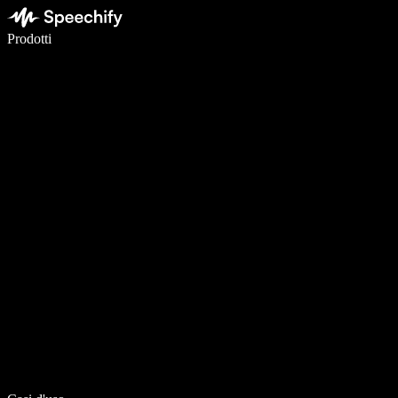
Scrivi 5× più velocemente con la dettatura vocale
Prodotti
Scopri di più