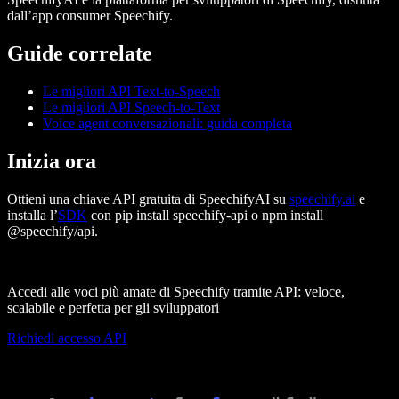
dall’app consumer Speechify.
Guide correlate
Le migliori API Text-to-Speech
Le migliori API Speech-to-Text
Voice agent conversazionali: guida completa
Inizia ora
Ottieni una chiave API gratuita di SpeechifyAI su
speechify.ai
e
installa l’
SDK
con
pip install speechify-api
o
npm install
@speechify/api
.
Accedi alle voci più amate di Speechify tramite API: veloce,
scalabile e perfetta per gli sviluppatori
Richiedi accesso API