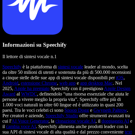
Informazioni su Speechify
Il lettore di sintesi vocale n.1
Speechify
è la piattaforma di
sintesi vocale
leader al mondo, scelta
da oltre 50 milioni di utenti e sostenuta da più di 500.000 recensioni
a cinque stelle delle sue app di sintesi vocale disponibili per
iOS
,
Android
,
estensione Chrome
,
web app
e
app desktop Mac
. Nel
2025,
Apple ha premiato
Speechify con il prestigioso
Apple Design
Award
al
WWDC
, definendolo “una risorsa essenziale che aiuta le
persone a vivere meglio la propria vita”. Speechify offre più di
1.000 voci naturali in oltre 60 lingue ed è utilizzato in quasi 200
paesi. Tra le voci celebri ci sono
Snoop Dogg
e
Gwyneth Paltrow
.
Per creatori e aziende,
Speechify Studio
offre strumenti avanzati tra
cui l'
AI Voice Generator
, la
clonazione vocale AI
, il
doppiaggio AI
e
il
cambia voce AI
. Speechify alimenta anche prodotti leader con la
sua API di sintesi vocale di alta qualità e dal prezzo conveniente
text