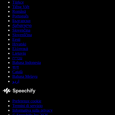
Türkçe
Tiếng Việt
Română
Português
Български
ქართული
Slovenčina
Slovenščina
Eesti
Hrvatski
Ελληνικά
Lietuvių
עברית
Bahasa Indonesia
বাংলা
Català
Bahasa Melayu
اردو
Preferenze cookie
Termini di servizio
Informativa sulla privacy
© Speechify Inc 2026