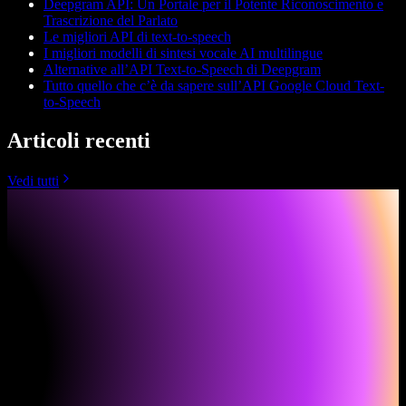
Deepgram API: Un Portale per il Potente Riconoscimento e
Trascrizione del Parlato
Le migliori API di text-to-speech
I migliori modelli di sintesi vocale AI multilingue
Alternative all’API Text-to-Speech di Deepgram
Tutto quello che c’è da sapere sull’API Google Cloud Text-
to-Speech
Articoli recenti
Vedi tutti