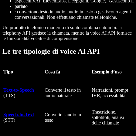
(SpeechifyAI, ElevenLabs, Deepgram, Google). Gestiscono il
parlato
: convertono testo in audio, audio in testo o gestiscono agenti
conversazionali. Non effettuano chiamate telefoniche.
Un prodotto telefonico moderno di solito combina entrambi: la
telephony API gestisce la chiamata, mentre la voice AI API fornisce
le funzionalità vocali e di comprensione.
Le tre tipologie di voice AI API
Tipo
Cosa fa
Esempio d’uso
Text-to-Speech
Converte il testo in
Narrazioni, prompt
(TTS)
audio naturale
IVR, accessibilità
Trascrizione,
Speech-to-Text
Converte l'audio in
sottotitoli, analisi
(STT)
testo
delle chiamate