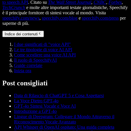
to speech API
. Citato su
The Wall Street Journal
,
CNBC
,
Forbes
,
TechCrunch
e molte altre importanti testate giornalistiche, Speechify
è il principale fornitore di sintesi vocale al mondo. Visita
speechify.com/news
,
speechify.com/blog
e
speechify.com/press
per
saperne di più.
Indice dei contenuti
I due significati di "voice API"
Le tre tipologie di voice AI API
Come scegliere una voice AI API
Il ruolo di SpeechifyAI
Guide correlate
Inizia ora
Post consigliati
Data di Rilascio di ChatGPT 5 e Cosa Aspettarsi
La Voce Dietro GPT-4o
GPT-4o Sintesi Vocale e Voce AI
Introduzione a GPT-4o
Lingue di Deepgram: Collegare il Mondo Attraverso il
Riconoscimento Vocale Avanzato
API Whisper di OpenAI ospitato: Una guida completa