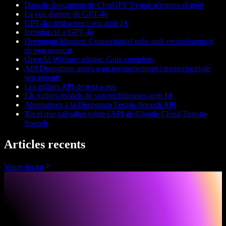
Data de llançament de ChatGPT 5 i què n’espera el món
La veu darrere de GPT-4o
GPT-4o: text a veu i veu amb IA
Introducció a GPT-4o
Deepgram Idiomes: Connectant el món amb reconeixement
de veu avançat
OpenAI Whisper allotjat: Guia completa
API Deepgram: accés a un reconeixement i transcripció de
veu potents
Les millors API de text a veu
Els millors models de veu multilingües amb IA
Alternatives a la Deepgram Text-to-Speech API
Tot el que cal saber sobre l'API de Google Cloud Text-to-
Speech
Articles recents
Veure-ho tot