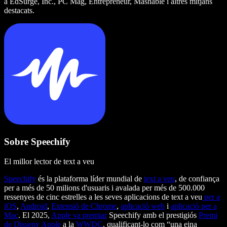
a EdSurge, Inc., PC Mag, Entrepreneur, Mashable i altres mitjans
destacats.
Sobre Speechify
El millor lector de text a veu
Speechify
és la plataforma líder mundial de
text a veu
, de confiança
per a més de 50 milions d'usuaris i avalada per més de 500.000
ressenyes de cinc estrelles a les seves aplicacions de text a veu
per a
iOS
,
Android
,
Extensió de Chrome
,
aplicació web
i
aplicació per a
Mac
. El 2025,
Apple va premiar
Speechify amb el prestigiós
Premi
de Disseny Apple
a la
WWDC
, qualificant-lo com “una eina