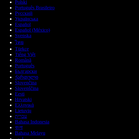
Polski
Português Brasileiro
Русский
Українська
Español
Español (México)
Svenska
ไทย
Türkçe
Tiếng Việt
Română
Português
Български
ქართული
Slovenčina
Slovenščina
Eesti
Hrvatski
Ελληνικά
Lietuvių
עברית
Bahasa Indonesia
বাংলা
Bahasa Melayu
اردو