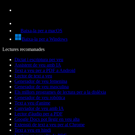
Baixa-la per a macOS
Baixa-la per a Windows
Lectures recomanades
Dictat i escriptura per veu
Assistent de veu amb IA
Text a veu per a PDF a Android
Lector de text a veu
Generador de veu femenina
Generador de veu masculina
Els millors programes de lectura per a la dislèxia
Generador de veu robòtica
Text a veu d'anime
Canviador de veu amb IA
Lector d'àudio per a PDF
Google Docs pot llegir en veu alta
Extensió de text a veu per al Chrome
Text a veu en hindi