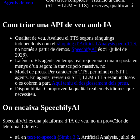
Agents de veu
(STT + LLM + TTS)
reserves, qualificació
Com triar una API de veu amb IA
Qualitat de veu.
Avalueu el TTS segons rànquings
independents com el
rànquing d’Artificial Analysis per a TTS
,
no només a partir de demos.
SpeechifyAI
és #1 (juliol de
2026).
Latència.
Els agents en temps real requereixen una resposta en
menys d’un segon; la transcripció massiva, no.
Model de preus.
Per caràcter en TTS, per minut en STT i
agents. En agents, reviseu si STT, LLM i TTS estan inclosos
o es cobren a part.
Aquí teniu el desglossament dels preus
.
Disponibilitat.
Comproveu la qualitat real en els idiomes que
necessiteu.
On encaixa SpeechifyAI
SpeechifyAI és una plataforma d’IA de veu, no un proveïdor de
telefonia. Ofereix:
#1 en
text-to-speech
(
Simba 3.2
, Artificial Analysis, juliol de