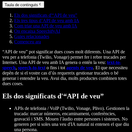
Taula de continguts
Els dos significats d'“API de veu”
Els tres tipus d’API de veu amb IA
Com triar una API de veu amb IA
On encaixa SpeechifyAI
Guies relacionades
Comenceu ara
“API de veu” pot significar dues coses molt diferents. Una API de
veu per a telefonia (Twilio, Vonage) permet fer i rebre trucades per
Internet. Una API de veu amb IA genera o entén la veu:
text-to-
speech
,
speech-to-text
o fins i tot
agents de veu
.
El que necessiteu
depèn de si el vostre cas d’ús requereix gestionar trucades o bé
generar i entendre la veu. Avui dia, molts productes combinen totes
dues coses.
Els dos significats d'“API de veu”
APIs de telefonia / VoIP
(Twilio, Vonage, Plivo). Gestionen la
trucada
: marcar números, encaminament, conferències,
gravació i SMS. Mouen l’àudio entre persones i sistemes. No
generen per si soles una veu d'IA natural ni entenen el que diu
una persona.