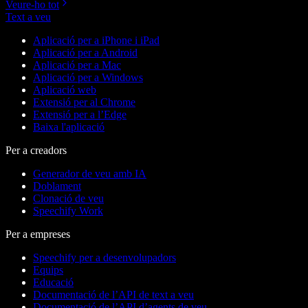
Veure-ho tot
Text a veu
Aplicació per a iPhone i iPad
Aplicació per a Android
Aplicació per a Mac
Aplicació per a Windows
Aplicació web
Extensió per al Chrome
Extensió per a l’Edge
Baixa l'aplicació
Per a creadors
Generador de veu amb IA
Doblament
Clonació de veu
Speechify Work
Per a empreses
Speechify per a desenvolupadors
Equips
Educació
Documentació de l’API de text a veu
Documentació de l’API d’agents de veu