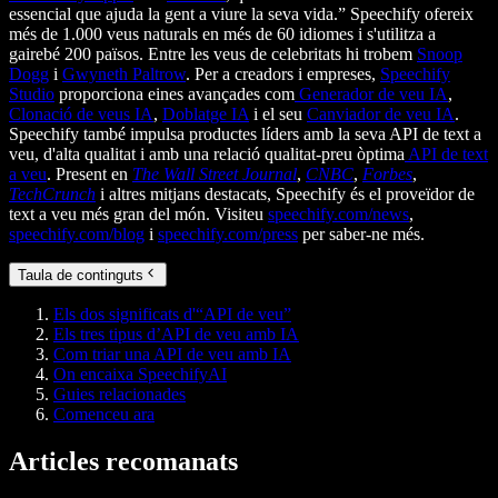
essencial que ajuda la gent a viure la seva vida.” Speechify ofereix
més de 1.000 veus naturals en més de 60 idiomes i s'utilitza a
gairebé 200 països. Entre les veus de celebritats hi trobem
Snoop
Dogg
i
Gwyneth Paltrow
. Per a creadors i empreses,
Speechify
Studio
proporciona eines avançades com
Generador de veu IA
,
Clonació de veus IA
,
Doblatge IA
i el seu
Canviador de veu IA
.
Speechify també impulsa productes líders amb la seva API de text a
veu, d'alta qualitat i amb una relació qualitat-preu òptima
API de text
a veu
. Present en
The Wall Street Journal
,
CNBC
,
Forbes
,
TechCrunch
i altres mitjans destacats, Speechify és el proveïdor de
text a veu més gran del món. Visiteu
speechify.com/news
,
speechify.com/blog
i
speechify.com/press
per saber-ne més.
Taula de continguts
Els dos significats d'“API de veu”
Els tres tipus d’API de veu amb IA
Com triar una API de veu amb IA
On encaixa SpeechifyAI
Guies relacionades
Comenceu ara
Articles recomanats