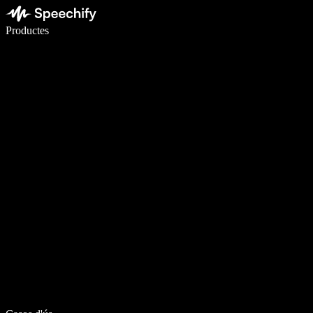
Escriu 5× més ràpid amb la veu
Productes
Més informació