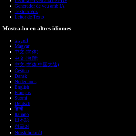
Lectura en veu alta de PDF
Generador de veu amb IA
Texto a Voz
Leitor de Texto
Mostra-ho en altres idiomes
العربية
Magyar
中文 (简体)
中文 (台灣)
中文 (简体 中国大陆)
Čeština
Dansk
Nederlands
English
Français
Suomi
Deutsch
हिन्दी
Italiano
日本語
한국어
Norsk bokmål