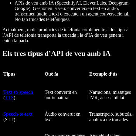
APIs de veu amb IA
(SpeechifyAI, ElevenLabs, Deepgram,
Google). Gestionen la
veu
: converteixen text en àudio,
transcriuen àudio a text o executen un agent conversacional.
No fan trucades telefòniques.
Actualment, molts productes de telefonia combinen tots dos tipus:
l’API de telefonia transporta la trucada i la d’IA de veu genera i
entén la parla.
Els tres tipus d’API de veu amb IA
Tipus
Què fa
Exemple d’ús
Text-to-speech
Text convertit en
Narracions, missatges
(
TTS
)
àudio natural
IVR, accessibilitat
Speech-to-text
Àudio convertit en
Transcripció, subtítols,
(STT)
text
analítica de trucades
Converses completes
Atenció al client,