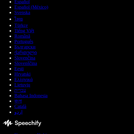
Español
Español (México)
Svenska
ไทย
Türkçe
Tiếng Việt
Română
Português
Български
ქართული
Slovenčina
Slovenščina
Eesti
Hrvatski
Ελληνικά
Lietuvių
עברית
Bahasa Indonesia
বাংলা
Català
اردو