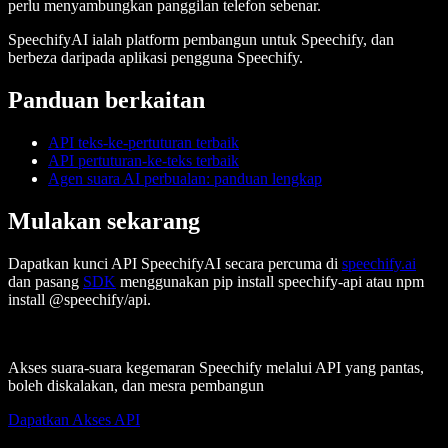
perlu menyambungkan panggilan telefon sebenar.
SpeechifyAI
ialah platform pembangun untuk Speechify, dan
berbeza daripada aplikasi pengguna Speechify.
Panduan berkaitan
API teks-ke-pertuturan terbaik
API pertuturan-ke-teks terbaik
Agen suara AI perbualan: panduan lengkap
Mulakan sekarang
Dapatkan kunci API SpeechifyAI secara percuma di
speechify.ai
dan pasang
SDK
menggunakan
pip install speechify-api
atau
npm
install @speechify/api
.
Akses suara-suara kegemaran Speechify melalui API yang pantas,
boleh diskalakan, dan mesra pembangun
Dapatkan Akses API