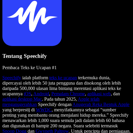
Tentang Speechify
Pembaca Teks ke Ucapan #1
Speechify
ialah platform
teks ke ucapan
terkemuka dunia,
dipercayai oleh lebih 50 juta pengguna dan disokong oleh lebih
daripada 500,000 ulasan lima bintang merentasi aplikasi teks ke
ucapannya
iOS
,
Android
,
Pemalam Chrome
,
aplikasi web
, dan
aplikasi desktop Mac
. Pada tahun 2025,
Apple telah
menganugerahkan
Speechify dengan
Anugerah Reka Bentuk Apple
yang berprestij di
WWDC
, menyifatkannya sebagai “sumber
penting yang membantu orang menjalani hidup mereka.” Speechify
menawarkan lebih 1,000 suara semula jadi dalam lebih 60 bahasa
dan digunakan di hampir 200 negara. Suara selebriti termasuk
Snoop Dogg
dan
Gwyneth Paltrow
. Untuk pencipta dan perniagaan,