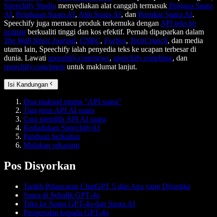
Speechify Studio
menyediakan alat canggih termasuk
Penjana Suara
AI
,
Penduaan Suara AI
,
Alih Suara AI
, dan
Penukar Suara AI
.
Speechify juga memacu produk terkemuka dengan
API teks ke
ucapan
berkualiti tinggi dan kos efektif. Pernah dipaparkan dalam
The Wall Street Journal
,
CNBC
,
Forbes
,
TechCrunch
, dan media
utama lain, Speechify ialah penyedia teks ke ucapan terbesar di
dunia. Lawati
speechify.com/news
,
speechify.com/blog
, dan
speechify.com/press
untuk maklumat lanjut.
Isi Kandungan
Dua maksud utama "API suara"
Tiga jenis API AI suara
Cara memilih API AI suara
Kedudukan SpeechifyAI
Panduan berkaitan
Mulakan sekarang
Pos Disyorkan
Tarikh Pelancaran ChatGPT 5 dan Apa yang Dijangka
Suara di Sebalik GPT-4o
Teks ke Suara GPT-4o dan Suara AI
Pengenalan kepada GPT-4o