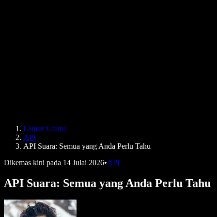
Kajian Kes B2B
Penukar Suara AI
Ulasan
Aplikasi yang Membacakan Teks
Media
Bacakan untuk Saya
Pembaca Teks kepada Pertuturan
Enterprise
Speechify untuk Enterprise & EDU
Speechify untuk Kebolehcapaian di Tempat Kerja
Speechify untuk DSA
Ejen Suara SIMBA
Laman Utama
Speechify untuk Pembangun
API
API Suara: Semua yang Anda Perlu Tahu
Dikemas kini pada
14 Julai 2026
•
API
API Suara: Semua yang Anda Perlu Tahu