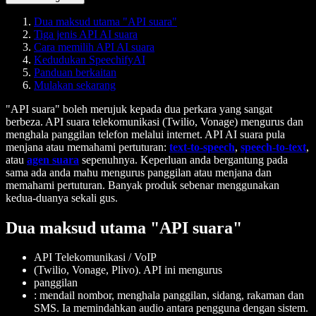
Dua maksud utama "API suara"
Tiga jenis API AI suara
Cara memilih API AI suara
Kedudukan SpeechifyAI
Panduan berkaitan
Mulakan sekarang
"API suara" boleh merujuk kepada dua perkara yang sangat
berbeza. API suara telekomunikasi (Twilio, Vonage) mengurus dan
menghala panggilan telefon melalui internet. API AI suara pula
menjana atau memahami pertuturan:
text-to-speech
,
speech-to-text
,
atau
agen suara
sepenuhnya.
Keperluan anda bergantung pada
sama ada anda mahu mengurus panggilan atau menjana dan
memahami pertuturan. Banyak produk sebenar menggunakan
kedua-duanya sekali gus.
Dua maksud utama "API suara"
API Telekomunikasi / VoIP
(Twilio, Vonage, Plivo). API ini mengurus
panggilan
: mendail nombor, menghala panggilan, sidang, rakaman dan
SMS. Ia memindahkan audio antara pengguna dengan sistem.