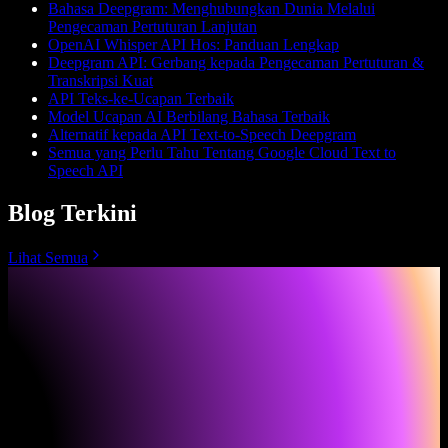
Bahasa Deepgram: Menghubungkan Dunia Melalui
Pengecaman Pertuturan Lanjutan
OpenAI Whisper API Hos: Panduan Lengkap
Deepgram API: Gerbang kepada Pengecaman Pertuturan &
Transkripsi Kuat
API Teks-ke-Ucapan Terbaik
Model Ucapan AI Berbilang Bahasa Terbaik
Alternatif kepada API Text-to-Speech Deepgram
Semua yang Perlu Tahu Tentang Google Cloud Text to
Speech API
Blog Terkini
Lihat Semua