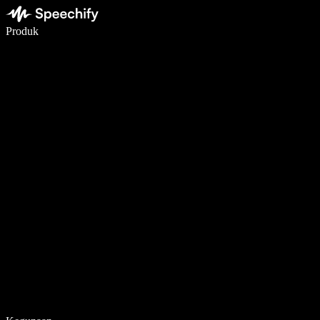
Tulis 5× lebih pantas dengan menaip menggunakan suara
Produk
Ketahui Lebih Lanjut