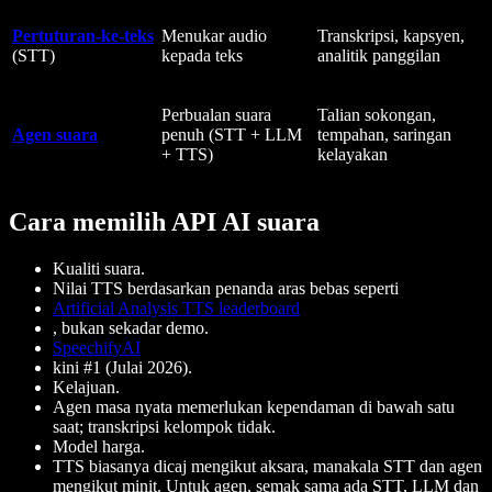
Pertuturan-ke-teks
Menukar audio
Transkripsi, kapsyen,
(STT)
kepada teks
analitik panggilan
Perbualan suara
Talian sokongan,
Agen suara
penuh (STT + LLM
tempahan, saringan
+ TTS)
kelayakan
Cara memilih API AI suara
Kualiti suara.
Nilai TTS berdasarkan penanda aras bebas seperti
Artificial Analysis TTS leaderboard
, bukan sekadar demo.
SpeechifyAI
kini #1 (Julai 2026).
Kelajuan.
Agen masa nyata memerlukan kependaman di bawah satu
saat; transkripsi kelompok tidak.
Model harga.
TTS biasanya dicaj mengikut aksara, manakala STT dan agen
mengikut minit. Untuk agen, semak sama ada STT, LLM dan