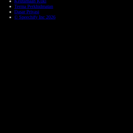
Keutamaan Kuki
Terma Perkhidmatan
Dasar Privasi
© Speechify Inc 2026