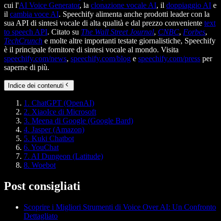
cui l'
AI Voice Generator
, la
clonazione vocale AI
, il
doppiaggio AI
e
il
cambia voce AI
. Speechify alimenta anche prodotti leader con la
sua API di sintesi vocale di alta qualità e dal prezzo conveniente
text
to speech API
. Citato su
The Wall Street Journal
,
CNBC
,
Forbes
,
TechCrunch
e molte altre importanti testate giornalistiche, Speechify
è il principale fornitore di sintesi vocale al mondo. Visita
speechify.com/news
,
speechify.com/blog
e
speechify.com/press
per
saperne di più.
Indice dei contenuti
1. ChatGPT (OpenAI)
2. XiaoIce di Microsoft
3. Meena di Google (Google Bard)
4. Jasper (Amazon)
5. Kuki Chatbot
6. YouChat
7. AI Dungeon (Latitude)
8. Woebot
Post consigliati
Scoprire i Migliori Strumenti di Voice Over AI: Un Confronto
Dettagliato