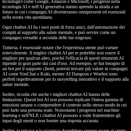
tecnologici come Google, Amazon e Microsoft, i progressi nella
tecnologia AI e nell'AI generativa stanno aprendo la strada a un
futuro in cui i compagni AI diventeranno onnipresenti ed essenziali
nella nostra vita quotidiana.
Ogni chatbot AI ha i suoi punti di forza unici, dall'automazione dei
compiti al supporto alla salute mentale, e può servire come un
compagno versatile a seconda delle tue esigenze.
Tuttavia, è essenziale notare che l'esperienza utente può variare
notevolmente. Il miglior chatbot AI per te potrebbe non essere il
migliore per qualcun altro, poiché l'efficacia di questi strumenti AI
dipende in gran parte dai casi d'uso. Ad esempio, se hai bisogno di
un bot per il supporto clienti, potresti trovare più valore in compagni
AI come YouChat o Kuki, mentre AI Dungeon e Woebot sono
perfetti rispettivamente per lo storytelling interattivo e il supporto alla
salute mentale.
Inoltre, ricorda che anche i migliori chatbot AI hanno delle
limitazioni. Questi bot AI non possono replicare l'intera gamma di
emozioni umane o comprendere il contesto nello stesso modo in cui
può farlo una persona reale. Nonostante i progressi nel machine
learning e nell'NLP, i chatbot AI possono a volte fraintendere gli
input degli utenti o non fornire una risposta accurata.
Inoltre, la privacy e la sicurezza dovrebbero sempre essere al centro