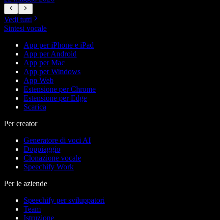
Vedi tutti
Sintesi vocale
App per iPhone e iPad
App per Android
App per Mac
App per Windows
App Web
Estensione per Chrome
Estensione per Edge
Scarica
Per creator
Generatore di voci AI
Doppiaggio
Clonazione vocale
Speechify Work
Per le aziende
Speechify per sviluppatori
Team
Istruzione