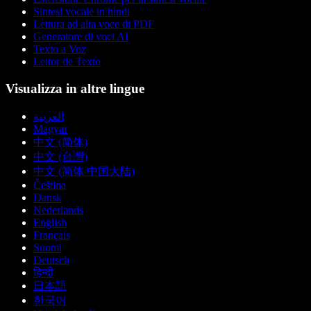
Sintesi vocale in hindi
Lettura ad alta voce di PDF
Generatore di voci AI
Texto a Voz
Leitor de Texto
Visualizza in altre lingue
العربية
Magyar
中文 (简体)
中文 (台灣)
中文 (简体 中国大陆)
Čeština
Dansk
Nederlands
English
Français
Suomi
Deutsch
हिन्दी
日本語
한국어