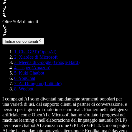
Oltre 50M di utenti
Indice dei contenuti
1. ChatGPT (OpenAI)
2. XiaoIce di Microsoft
3. Meena di Google (Google Bard)
4. Jasper (Amazon)
5. Kuki Chatbot
6. YouChat
7. AI Dungeon (Latitude)
8. Woebot
I compagni AI sono diventati rapidamente strumenti popolari per
una varietà di usi, dal supporto clienti ai partner di conversazione, e
persino per il gioco di ruolo in scenari reali. Pionieri nell'intelligenza
artificiale come OpenAI e Microsoft hanno sfruttato i progressi nel
machine learning e nell'elaborazione del linguaggio naturale (NLP)
per creare chatbot AI avanzati come GPT-3 e GPT-4. Un compagno
AI che ha guadagnato notevole attenzione è Replika, ma è davvero