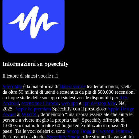
Informazioni su Speechify
Il lettore di sintesi vocale n.1
Speechify
è la piattaforma di
sintesi vocale
leader al mondo, scelta
da oltre 50 milioni di utenti e sostenuta da più di 500.000 recensioni
a cinque stelle delle sue app di sintesi vocale disponibili per
iOS
,
Android
,
estensione Chrome
,
web app
e
app desktop Mac
. Nel
2025,
Apple ha premiato
Speechify con il prestigioso
Apple Design
Award
al
WWDC
, definendolo “una risorsa essenziale che aiuta le
persone a vivere meglio la propria vita”. Speechify offre più di
1.000 voci naturali in oltre 60 lingue ed è utilizzato in quasi 200
paesi. Tra le voci celebri ci sono
Snoop Dogg
e
Gwyneth Paltrow
.
Per creatori e aziende,
Speechify Studio
offre strumenti avanzati tra