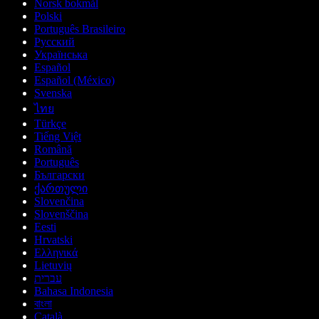
Norsk bokmål
Polski
Português Brasileiro
Русский
Українська
Español
Español (México)
Svenska
ไทย
Türkçe
Tiếng Việt
Română
Português
Български
ქართული
Slovenčina
Slovenščina
Eesti
Hrvatski
Ελληνικά
Lietuvių
עברית
Bahasa Indonesia
বাংলা
Català