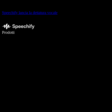
Speechify lancia la dettatura vocale
Scrivi 5× più velocemente con la dettatura vocale
Prodotti
Scopri di più