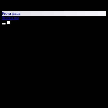
Prova gratis
Scarica ora
Prodotti
Sintesi vocale
App per iPhone e iPad
App Android
Estensione per Chrome
Estensione per Edge
App web
App per Mac
App Windows