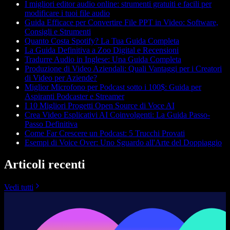
I migliori editor audio online: strumenti gratuiti e facili per
modificare i tuoi file audio
Guida Efficace per Convertire File PPT in Video: Software,
Consigli e Strumenti
Quanto Costa Spotify? La Tua Guida Completa
La Guida Definitiva a Zoo Digital e Recensioni
Tradurre Audio in Inglese: Una Guida Completa
Produzione di Video Aziendali: Quali Vantaggi per i Creatori
di Video per Aziende?
Miglior Microfono per Podcast sotto i 100$: Guida per
Aspiranti Podcaster e Streamer
I 10 Migliori Progetti Open Source di Voce AI
Crea Video Esplicativi AI Coinvolgenti: La Guida Passo-
Passo Definitiva
Come Far Crescere un Podcast: 5 Trucchi Provati
Esempi di Voice Over: Uno Sguardo all'Arte del Doppiaggio
Articoli recenti
Vedi tutti