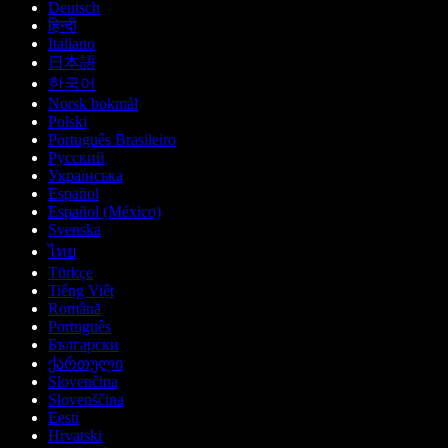
Deutsch
हिन्दी
Italiano
日本語
한국어
Norsk bokmål
Polski
Português Brasileiro
Русский
Українська
Español
Español (México)
Svenska
ไทย
Türkçe
Tiếng Việt
Română
Português
Български
ქართული
Slovenčina
Slovenščina
Eesti
Hrvatski