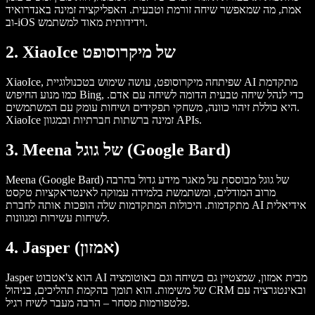
אמת, מה שמאפשר שיחה זורמת וטבעית. האפליקציה זמינה באנדרואיד
וב-iOS וידידותית מאוד למשתמש.
2. XiaoIce של מיקרוסופט
XiaoIce, שפיתחה מיקרוסופט, עושה שימוש בטכנולוגיית AI מתקדמת
כמו מנוע החיפוש Bing, כדי לנהל שיחה טבעית הדומה לשיחה עם אדם.
היא כוללת זיהוי כוונה, משחקי תפקידים ושיחות עומק עם המשתמשים.
XiaoIce זמינה ברשתות חברתיות ובמגוון APIs.
3. Meena של גוגל (Google Bard)
Meena (Google Bard) של גוגל מבוססת על מאגר מידע גדול בהרבה
מרוב המודלים, ומשתמשת בלמידה עמוקה לאינטראקציות טקסט
מתקדמות. היכולות המתקדמות שלה הופכות אותה לחברת AI אידיאלית
לשיחות עשירות ומגוונות.
4. Jasper (אמזון)
Jasper הוא צ'אטבוט AI מבית אמזון, שמצטיין גם בשיחה וגם באוטומציה
של משימות. הוא תומך בהקמת תהליכים, בניהול CRM ובאינטגרציה עם
פלטפורמות מסחר – הרבה מעבר לשיח רגיל.