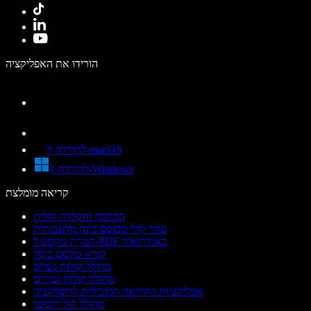
הורידו את האפליקציה
להורדה ל-macOS
להורדה ל-Windows
קריאה מומלצת
הכתבה והקלדה קולית
עוזר קולי מבוסס בינה מלאכותית
המרת טקסט ל-PDF באנדרואיד
קורא טקסט בקול
מחולל קולות נשיים
מחולל קולות גבריים
אפליקציות הקריאה המובילות לדיסלקציה
מחולל קול רובוטי