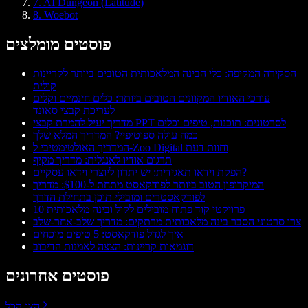
7. AI Dungeon (Latitude)
8. Woebot
פוסטים מומלצים
הסקירה המקיפה: כלי הבינה המלאכותית הטובים ביותר לקריינות
קולית
עורכי האודיו המקוונים הטובים ביותר: כלים חינמיים וקלים
לעריכת קבצי סאונד
מדריך יעיל להמרת קבצי PPT לסרטונים: תוכנות, טיפים וכלים
כמה עולה ספוטיפיי? המדריך המלא שלך
המדריך האולטימטיבי ל-Zoo Digital וחוות דעת
תרגום אודיו לאנגלית: מדריך מקיף
הפקת וידאו תאגידית: יש יתרון ליוצרי וידאו עסקיים?
המיקרופון הטוב ביותר לפודקאסט מתחת ל-$100: מדריך
לפודקאסטרים ומובילי תוכן בתחילת הדרך
10 פרויקטי קוד פתוח מובילים לקול ובינה מלאכותית
צרו סרטוני הסבר בינה מלאכותית מרתקים: מדריך שלב-אחר-שלב
איך לגדל פודקאסט: 5 טיפים מוכחים
דוגמאות קריינות: הצצה לאמנות הדיבוב
פוסטים אחרונים
הצג הכל