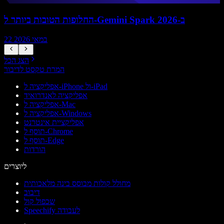
החלופות הטובות ביותר ל-Gemini Spark ב-2026
22 במאי 2026
הצג הכל
המרת טקסט לדיבור
אפליקציה ל-iPhone ול-iPad
אפליקציה לאנדרואיד
אפליקציה ל-Mac
אפליקציה ל-Windows
אפליקציית אינטרנט
תוסף ל-Chrome
תוסף ל-Edge
הורדות
ליוצרים
מחולל קולות מבוסס בינה מלאכותית
דיבוב
שכפול קול
Speechify לעבודה