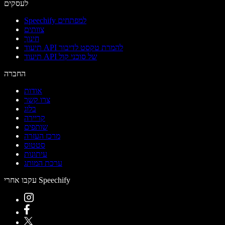
לעסקים
Speechify למפתחים
צוותים
חינוך
תיעוד API להמרת טקסט לדיבור
תיעוד API של סוכני קול
החברה
אודות
צרו קשר
בלוג
קריירה
שותפים
מרכז העזרה
סטטוס
עיתונות
ערכת המותג
עקבו אחרי Speechify