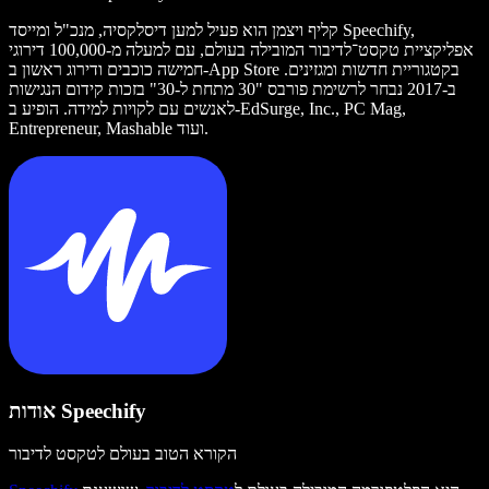
קליף ויצמן הוא פעיל למען דיסלקסיה, מנכ"ל ומייסד Speechify,
אפליקציית טקסט־לדיבור המובילה בעולם, עם למעלה מ-100,000 דירוגי
חמישה כוכבים ודירוג ראשון ב-App Store בקטגוריית חדשות ומגזינים.
ב-2017 נבחר לרשימת פורבס "30 מתחת ל-30" בזכות קידום הנגישות
לאנשים עם לקויות למידה. הופיע ב-EdSurge, Inc., PC Mag,
Entrepreneur, Mashable ועוד.
אודות Speechify
הקורא הטוב בעולם לטקסט לדיבור