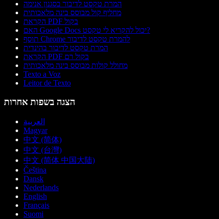
המרת טקסט לדיבור בסגנון אנימה
מחליף קול מבוסס בינה מלאכותית
הקראת PDF בקול
האם Google Docs יכול להקריא לי טקסט?
תוסף Chrome להמרת טקסט לדיבור
המרת טקסט לדיבור בהינדית
הקראת PDF בקול רם
מחולל קולות מבוסס בינה מלאכותית
Texto a Voz
Leitor de Texto
הצגה בשפות אחרות
العربية
Magyar
中文 (简体)
中文 (台灣)
中文 (简体 中国大陆)
Čeština
Dansk
Nederlands
English
Français
Suomi