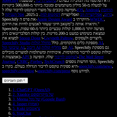
היא הפלטפורמה המובילה בעולם ל
טקסט לדיבור
, שנשענת
Speechify
על למעלה מ-50 מיליון משתמשים ומגובה ביותר מ-500,000 ביקורות
הרחבת
,
Android
,
iOS
חמישה כוכבים על מוצרי הטקסט לדיבור שלה ל-
כרום
,
אפליקציית ווב
ואפליקציית
דסקטופ למק
. ב-2025,
אפל העניקה
ל-
,
WWDC
היוקרתי ב-
Apple Design Award
Speechify את פרס ה-
ותיארה אותה כ"משאב חיוני שעוזר לאנשים לחיות את חייהם."
Speechify מציעה יותר מ-1,000 קולות טבעיים ביותר מ-60 שפות,
ונמצאת בשימוש כמעט ב-200 מדינות. בין קולות הסלבריטאים ניתן
. ליוצרים ולעסקים,
Gwyneth Paltrow
ו-
Snoop Dogg
למצוא את
,
מחולל קולות AI
מספקת כלים מתקדמים, כולל
Speechify Studio
. Speechify גם מספקת
מחליף קולות AI
וגם
דיבוב AI
,
שיבוטי קול AI
יכולות טקסט לדיבור מתקדמות, איכותיות ומשתלמות למוצרים מובילים
The Wall Street
שלה. הופיעה ב-
API לטקסט לדיבור
באמצעות ה-
וגופי חדשות נוספים, Speechify
TechCrunch
,
Forbes
,
CNBC
,
Journal
,
speechify.com/news
היא ספקית טקסט לדיבור הגדולה בעולם. בקרו ב-
למידע נוסף.
speechify.com/press
ו-
speechify.com/blog
תוכן העניינים
1. ChatGPT (OpenAI)
2. XiaoIce של מיקרוסופט
3. Meena של גוגל (Google Bard)
4. Jasper (אמזון)
5. Kuki צ'אטבוט
6. YouChat