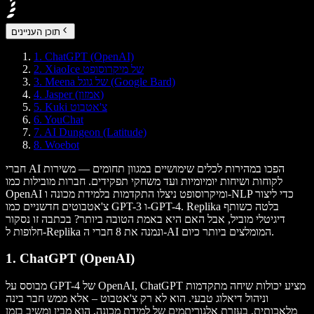
תוכן העניינים
1. ChatGPT (OpenAI)
2. XiaoIce של מיקרוסופט
3. Meena של גוגל (Google Bard)
4. Jasper (אמזון)
5. Kuki צ'אטבוט
6. YouChat
7. AI Dungeon (Latitude)
8. Woebot
חברי AI הפכו במהירות לכלים שימושיים במגוון תחומים — משירות
לקוחות ושיחות יומיומיות ועד משחקי תפקידים. חברות מובילות כמו
OpenAI ומיקרוסופט ניצלו התקדמות בלמידת מכונה ו-NLP כדי ליצור
צ'אטבוטים חדשניים כמו GPT-3 ו-GPT-4. Replika בלטה כשותף
דיגיטלי מוביל, אבל האם היא באמת הטובה ביותר? בכתבה זו נסקור
חלופות ל-Replika ונמנה את 8 חברי ה-AI המומלצים ביותר כיום.
1. ChatGPT (OpenAI)
מבוסס על GPT-4 של OpenAI, ChatGPT מציע יכולות שיחה מתקדמות
וניהול דיאלוג טבעי. הוא לא רק צ'אטבוט – אלא ממש חבר בינה
מלאכותית. בעזרת אלגוריתמים של למידת מכונה, הוא מבין ומשיב בזמן