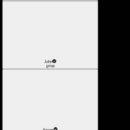
John
שחקן
Snoop