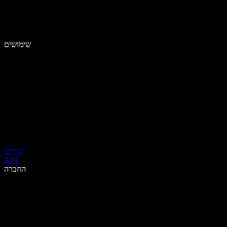
שימושים
הורדה
API
החברה