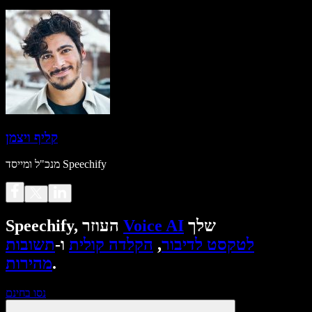
קליף ויצמן
מנכ"ל ומייסד Speechify
שלך
Voice AI
Speechify, העוזר
לטקסט לדיבור
,
הקלדה קולית
ו-
תשובות
.
מהירות
נסו בחינם