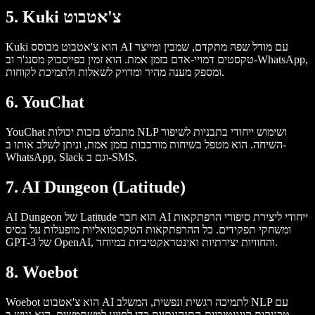
5. Kuki צ'אטבוט
Kuki הוא צ'אטבוט מבוסס AI עם מודל שפה מתקדם, שמבין ומייצר
טקסטים דמויי-אדם בזמן אמת. הוא זמין בפייסבוק מסנג'ר וב-WhatsApp,
ומספק מענה מהיר ומדויק לשאלות ולתמיכת לקוחות.
6. YouChat
YouChat מתבלט בזכות יכולות NLP ושימוש ייחודי בתבניות לשיפור
השיחה. הוא מטפל בשיחות מורכבות בזמן אמת, וניתן לשלב אותו ב-
WhatsApp, Slack וגם ב-SMS.
7. AI Dungeon (Latitude)
AI Dungeon של Latitude הוא חבר AI ייחודי ליצירת סיפורי הרפתקאות
ומשחקי תפקידים. כל ההרפתקאות הטקסטואליות מופעלות על בסיס
GPT-3 של OpenAI, והחוויות יצירתיות ואינטראקטיביות במיוחד.
8. Woebot
Woebot הוא צ'אטבוט AI לתמיכה רגשית ונפשית, המשלב NLP עם
טכניקות קוגניטיביות-התנהגותיות כדי לסייע למשתמשים. הוא נגיש ב-