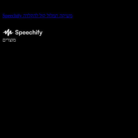
Speechify משיקה תמלול קול להקלדה
לכתוב פי 5 מהר יותר עם הכתבה קולית
מוצרים
למידע נוסף