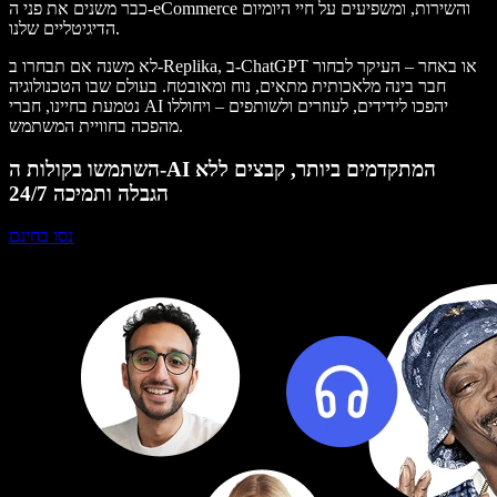
כבר משנים את פני ה-eCommerce והשירות, ומשפיעים על חיי היומיום
הדיגיטליים שלנו.
לא משנה אם תבחרו ב-Replika, ב-ChatGPT או באחר – העיקר לבחור
חבר בינה מלאכותית מתאים, נוח ומאובטח. בעולם שבו הטכנולוגיה
נטמעת בחיינו, חברי AI יהפכו לידידים, לעוזרים ולשותפים – ויחוללו
מהפכה בחוויית המשתמש.
השתמשו בקולות ה-AI המתקדמים ביותר, קבצים ללא
הגבלה ותמיכה 24/7
נסו בחינם