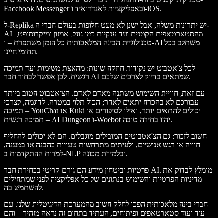
Facebook Messenger ובאפליקציות לאנדרואיד ו-iOS.
ל-Replika יש יתרונות משלה, אבל ישנן לא מעט חלופות בעולם חברי ה-
AI. מהסטארטאפים הקטנים ועד ענקיות כמו גוגל, אמזון ומיקרוסופט,
טכנולוגיית הבינה המלאכותית כל הזמן משתפרת – ו-AI משתלב בכל
תחומי חיינו.
לכל צ'אטבוט יש נקודות חוזקה שונות: מהאצת משימות ועד תמיכה
רגשית. לכן אפשר לבחור חבר AI שמתאים בדיוק לצרכים שלכם.
עם זאת, חוויית השימוש משתנה מאדם לאדם. הצ'אטבוט הטוב ביותר
עבורכם לא בהכרח יתאים לאחר; הכול תלוי במטרה. לדוגמה, לצרכי
תמיכה – YouChat או Kuki יכולים להתאים יותר, ואילו לסיפורים או
תמיכה רגשית – AI Dungeon ו-Woebot יהיו בחירה טובה.
חשוב לזכור: גם הצ'אטבוטים המובילים מוגבלים. הם לא יכולים להחליף
חוויה או רגש אנושיים, ולעיתים מתרחשות טעויות בהבנה או במענה,
למרות ההתקדמות ב-NLP ובלמידת מכונה.
פרטיות וביטחון מידע הם גורם קריטי בבחירת חבר AI. מומלץ לבדוק את
מדיניות הפרטיות והשימוש בנתונים של כל אפליקציה לפני שמתחילים
להשתמש בה.
חברי בינה מלאכותית הפכו לחלק חשוב מהמערכת הדיגיטלית שלנו. עם
עוד ועוד סטארטאפים ופיתוחים, העתיד בתחום זה נראה מזהיר – והם