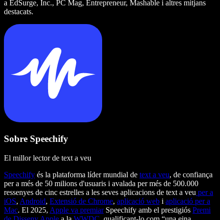
a EdSurge, Inc., PC Mag, Entrepreneur, Mashable i altres mitjans
destacats.
Sobre Speechify
El millor lector de text a veu
Speechify
és la plataforma líder mundial de
text a veu
, de confiança
per a més de 50 milions d'usuaris i avalada per més de 500.000
ressenyes de cinc estrelles a les seves aplicacions de text a veu
per a
iOS
,
Android
,
Extensió de Chrome
,
aplicació web
i
aplicació per a
Mac
. El 2025,
Apple va premiar
Speechify amb el prestigiós
Premi
de Disseny Apple
a la
WWDC
, qualificant-lo com “una eina