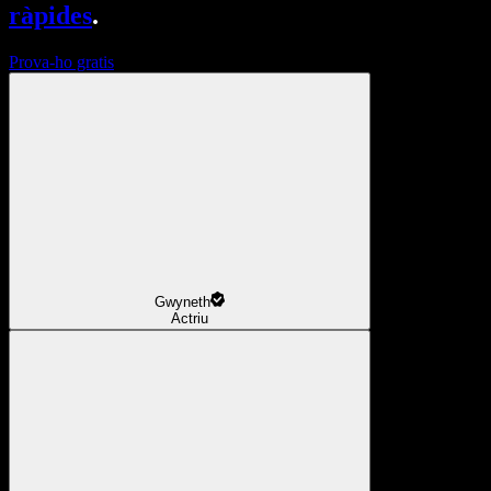
ràpides
.
Prova-ho gratis
Gwyneth
Actriu