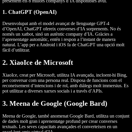
presentem els 8 millors companys d’IA disponibles avui.
1. ChatGPT (OpenAI)
Desenvolupat amb el model avançat de llenguatge GPT-4
d’OpenAI, ChatGPT ofereix converses d’IA sorprenents. No és
només un xatbot, sinó un autèntic company d’IA. Gràcies a
l’aprenentatge automàtic, entén i respon a l’instant de manera
natural. L’app per a Android i iOS fa de ChatGPT una opció molt
fàcil d’utilitzar.
2. XiaoIce de Microsoft
XiaoIce, creat per Microsoft, utilitza IA avançada, incloent-hi Bing,
per conversar com una persona real. Disposa de funcions com el
reconeixement d’intencions i de rol, amb diàlegs molt immersius. Es
pot utilitzar a diverses xarxes socials i a través d’APIs.
3. Meena de Google (Google Bard)
Meena de Google, també anomenat Google Bard, utilitza un conjunt
de dades molt gran i aprenentatge profund per crear converses
textuals. Les seves capacitats avançades el converteixen en un
excel·lent amic virtual d’IA.