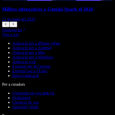
Millors alternatives a Gemini Spark el 2026
22 de maig del 2026
1
Veure-ho tot
Text a veu
Aplicació per a iPhone i iPad
Aplicació per a Android
Aplicació per a Mac
Aplicació per a Windows
Aplicació web
Extensió per al Chrome
Extensió per a l’Edge
Baixa l'aplicació
Per a creadors
Generador de veu amb IA
Doblament
Clonació de veu
Speechify Work