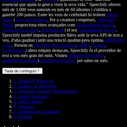
essencial que ajuda la gent a viure la seva vida.” Speechify ofereix
més de 1.000 veus naturals en més de 60 idiomes i s'utilitza a
gairebé 200 països. Entre les veus de celebritats hi trobem
Snoop
Dogg
i
Gwyneth Paltrow
. Per a creadors i empreses,
Speechify
Studio
proporciona eines avançades com
Generador de veu IA
,
Clonació de veus IA
,
Doblatge IA
i el seu
Canviador de veu IA
.
Speechify també impulsa productes líders amb la seva API de text a
veu, d'alta qualitat i amb una relació qualitat-preu òptima
API de text
a veu
. Present en
The Wall Street Journal
,
CNBC
,
Forbes
,
TechCrunch
i altres mitjans destacats, Speechify és el proveïdor de
text a veu més gran del món. Visiteu
speechify.com/news
,
speechify.com/blog
i
speechify.com/press
per saber-ne més.
Taula de continguts
1. ChatGPT (OpenAI)
2. XiaoIce de Microsoft
3. Meena de Google (Google Bard)
4. Jasper (Amazon)
5. Kuki Chatbot
6. YouChat
7. AI Dungeon (Latitude)
8. Woebot