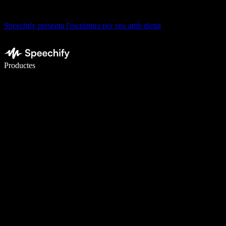
Speechify presenta l'escriptura per veu amb dictat
Escriu 5× més ràpid amb la veu
Productes
Més informació