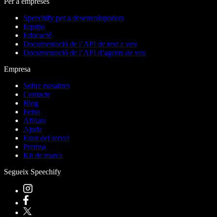
Per a empreses
Speechify per a desenvolupadors
Equips
Educació
Documentació de l’API de text a veu
Documentació de l’API d’agents de veu
Empresa
Sobre nosaltres
Contacte
Blog
Feina
Afiliats
Ajuda
Estat del servei
Premsa
Kit de marca
Segueix Speechify