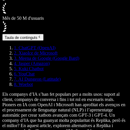
Més de 50 M d'usuaris
Taula de continguts
1. ChatGPT (OpenAI)
2. XiaoIce de Microsoft
3. Meena de Google (Google Bard)
4. Jasper (Amazon)
5. Kuki Chatbot
6. YouChat
7. AI Dungeon (Latitude)
8. Woebot
Els companys d’IA s’han fet populars per a molts usos: suport al
client, companys de conversa i fins i tot rol en escenaris reals.
Pioners en IA com OpenAI i Microsoft han aprofitat els avenços en
el processament de llenguatge natural (NLP) i l’aprenentatge
automàtic per crear xatbots avançats com GPT-3 i GPT-4. Un
company d’IA que ha guanyat molta popularitat és Replika, però és
el millor? En aquest article, explorem alternatives a Replika i