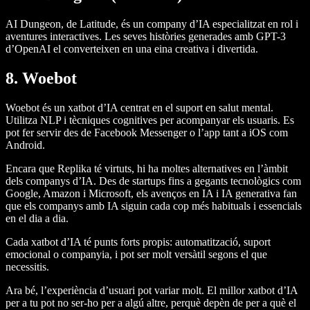
AI Dungeon, de Latitude, és un company d’IA especialitzat en rol i
aventures interactives. Les seves històries generades amb GPT-3
d’OpenAI el converteixen en una eina creativa i divertida.
8. Woebot
Woebot és un xatbot d’IA centrat en el suport en salut mental.
Utilitza NLP i tècniques cognitives per acompanyar els usuaris. Es
pot fer servir des de Facebook Messenger o l’app tant a iOS com
Android.
Encara que Replika té virtuts, hi ha moltes alternatives en l’àmbit
dels companys d’IA. Des de startups fins a gegants tecnològics com
Google, Amazon i Microsoft, els avenços en IA i IA generativa fan
que els companys amb IA siguin cada cop més habituals i essencials
en el dia a dia.
Cada xatbot d’IA té punts forts propis: automatització, suport
emocional o companyia, i pot ser molt versàtil segons el que
necessitis.
Ara bé, l’experiència d’usuari pot variar molt. El millor xatbot d’IA
per a tu pot no ser-ho per a algú altre, perquè depèn de per a què el