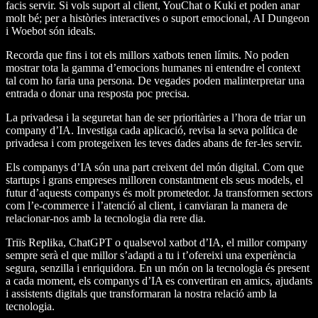
facis servir. Si vols suport al client, YouChat o Kuki et poden anar
molt bé; per a històries interactives o suport emocional, AI Dungeon
i Woebot són ideals.
Recorda que fins i tot els millors xatbots tenen límits. No poden
mostrar tota la gamma d’emocions humanes ni entendre el context
tal com ho faria una persona. De vegades poden malinterpretar una
entrada o donar una resposta poc precisa.
La privadesa i la seguretat han de ser prioritàries a l’hora de triar un
company d’IA. Investiga cada aplicació, revisa la seva política de
privadesa i com protegeixen les teves dades abans de fer-les servir.
Els companys d’IA són una part creixent del món digital. Com que
startups i grans empreses milloren constantment els seus models, el
futur d’aquests companys és molt prometedor. Ja transformen sectors
com l’e-commerce i l’atenció al client, i canviaran la manera de
relacionar-nos amb la tecnologia dia rere dia.
Triïs Replika, ChatGPT o qualsevol xatbot d’IA, el millor company
sempre serà el que millor s’adapti a tu i t’ofereixi una experiència
segura, senzilla i enriquidora. En un món on la tecnologia és present
a cada moment, els companys d’IA es convertiran en amics, ajudants
i assistents digitals que transformaran la nostra relació amb la
tecnologia.