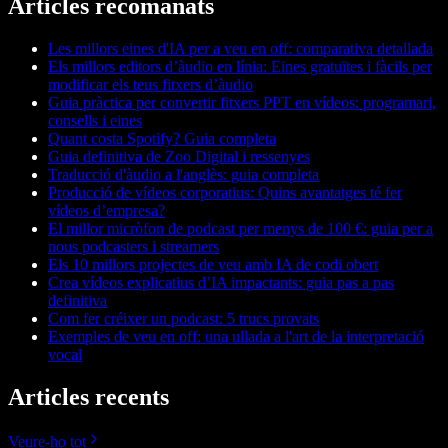
Articles recomanats
Les millors eines d'IA per a veu en off: comparativa detallada
Els millors editors d’àudio en línia: Eines gratuïtes i fàcils per
modificar els teus fitxers d’àudio
Guia pràctica per convertir fitxers PPT en vídeos: programari,
consells i eines
Quant costa Spotify? Guia completa
Guia definitiva de Zoo Digital i ressenyes
Traducció d'àudio a l'anglès: guia completa
Producció de vídeos corporatius: Quins avantatges té fer
vídeos d’empresa?
El millor micròfon de podcast per menys de 100 €: guia per a
nous podcasters i streamers
Els 10 millors projectes de veu amb IA de codi obert
Crea vídeos explicatius d’IA impactants: guia pas a pas
definitiva
Com fer créixer un podcast: 5 trucs provats
Exemples de veu en off: una ullada a l'art de la interpretació
vocal
Articles recents
Veure-ho tot