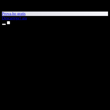
Prova-ho gratis
Descarrega'l ara
Productes
Text a veu
Aplicacions per a iPhone i iPad
Aplicació per a Android
Extensió per al Chrome
Extensió per a l'Edge
Aplicació web
Aplicació per al Mac
Aplicació per al Windows