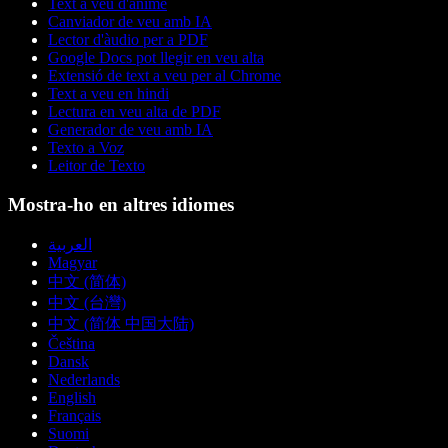
Text a veu d'anime
Canviador de veu amb IA
Lector d'àudio per a PDF
Google Docs pot llegir en veu alta
Extensió de text a veu per al Chrome
Text a veu en hindi
Lectura en veu alta de PDF
Generador de veu amb IA
Texto a Voz
Leitor de Texto
Mostra-ho en altres idiomes
العربية
Magyar
中文 (简体)
中文 (台灣)
中文 (简体 中国大陆)
Čeština
Dansk
Nederlands
English
Français
Suomi