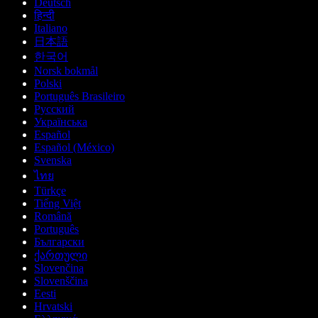
Deutsch
हिन्दी
Italiano
日本語
한국어
Norsk bokmål
Polski
Português Brasileiro
Русский
Українська
Español
Español (México)
Svenska
ไทย
Türkçe
Tiếng Việt
Română
Português
Български
ქართული
Slovenčina
Slovenščina
Eesti
Hrvatski