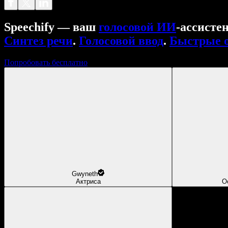
Speechify — ваш
голосовой ИИ
‑ассисте
Синтез речи
.
Голосовой ввод
.
Быстрые 
Попробовать бесплатно
Gwyneth
Актриса
О