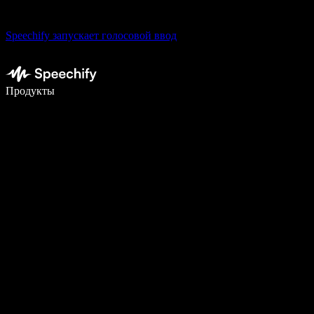
Speechify запускает голосовой ввод
Пишите в 5 раз быстрее с помощью голосового ввода
Продукты
Узнать больше