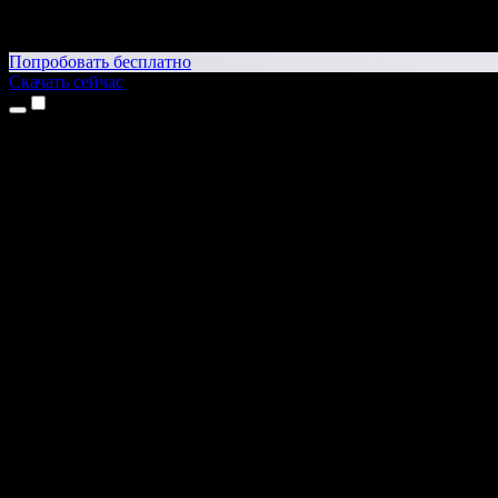
Попробовать бесплатно
Скачать сейчас
Продукты
Текст в речь
Приложение для iPhone и iPad
Приложение для Android
Расширение для Chrome
Расширение для Edge
Веб-приложение
Приложение для Mac
Приложение для Windows