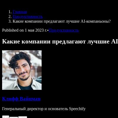
Speechify для DSA
Голосовые агенты SIMBA
Главная
Speechify для разработчиков
Продуктивность
Какие компании предлагают лучшие AI-компаньоны?
Published on
1 мая 2023 г.
•
Продуктивность
Какие компании предлагают лучшие A
Клифф Вайцман
Генеральный директор и основатель Speechify