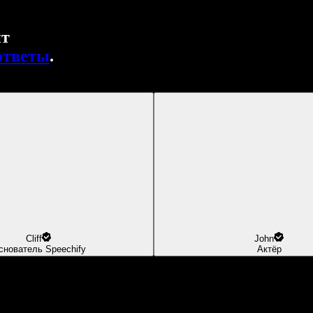
нт
ответы
.
Cliff
John
снователь Speechify
Актёр