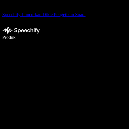
Speechify Luncurkan Dikte Pengetikan Suara
Menulis 5× lebih cepat dengan dikte suara
Produk
Pelajari lebih lanjut