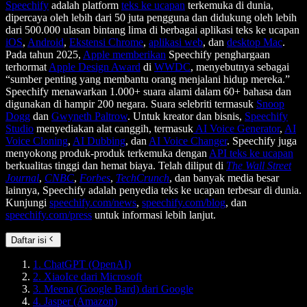
Speechify
adalah platform
teks ke ucapan
terkemuka di dunia,
dipercaya oleh lebih dari 50 juta pengguna dan didukung oleh lebih
dari 500.000 ulasan bintang lima di berbagai aplikasi teks ke ucapan
iOS
,
Android
,
Ekstensi Chrome
,
aplikasi web
, dan
desktop Mac
.
Pada tahun 2025,
Apple memberikan
Speechify penghargaan
terhormat
Apple Design Award
di
WWDC
, menyebutnya sebagai
“sumber penting yang membantu orang menjalani hidup mereka.”
Speechify menawarkan 1.000+ suara alami dalam 60+ bahasa dan
digunakan di hampir 200 negara. Suara selebriti termasuk
Snoop
Dogg
dan
Gwyneth Paltrow
. Untuk kreator dan bisnis,
Speechify
Studio
menyediakan alat canggih, termasuk
AI Voice Generator
,
AI
Voice Cloning
,
AI Dubbing
, dan
AI Voice Changer
. Speechify juga
menyokong produk-produk terkemuka dengan
API teks ke ucapan
berkualitas tinggi dan hemat biaya. Telah diliput di
The Wall Street
Journal
,
CNBC
,
Forbes
,
TechCrunch
, dan banyak media besar
lainnya, Speechify adalah penyedia teks ke ucapan terbesar di dunia.
Kunjungi
speechify.com/news
,
speechify.com/blog
, dan
speechify.com/press
untuk informasi lebih lanjut.
Daftar isi
1. ChatGPT (OpenAI)
2. XiaoIce dari Microsoft
3. Meena (Google Bard) dari Google
4. Jasper (Amazon)