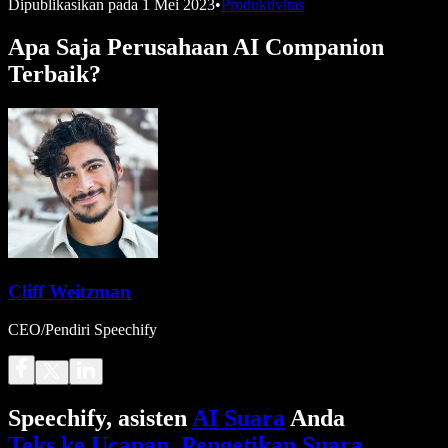
Dipublikasikan pada
1 Mei 2023
•
Produktivitas
Apa Saja Perusahaan AI Companion
Terbaik?
Cliff Weitzman
CEO/Pendiri Speechify
Speechify, asisten
AI Suara
Anda
Teks ke Ucapan
.
Pengetikan Suara
.