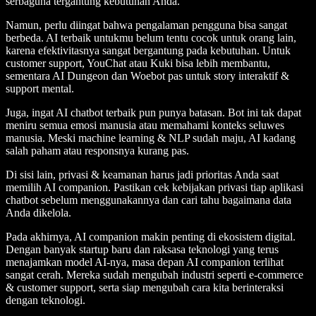
serbaguna tergantung kebutuhan Anda.
Namun, perlu diingat bahwa pengalaman pengguna bisa sangat
berbeda. AI terbaik untukmu belum tentu cocok untuk orang lain,
karena efektivitasnya sangat bergantung pada kebutuhan. Untuk
customer support, YouChat atau Kuki bisa lebih membantu,
sementara AI Dungeon dan Woebot pas untuk story interaktif &
support mental.
Juga, ingat AI chatbot terbaik pun punya batasan. Bot ini tak dapat
meniru semua emosi manusia atau memahami konteks seluwes
manusia. Meski machine learning & NLP sudah maju, AI kadang
salah paham atau responsnya kurang pas.
Di sisi lain, privasi & keamanan harus jadi prioritas Anda saat
memilih AI companion. Pastikan cek kebijakan privasi tiap aplikasi
chatbot sebelum menggunakannya dan cari tahu bagaimana data
Anda dikelola.
Pada akhirnya, AI companion makin penting di ekosistem digital.
Dengan banyak startup baru dan raksasa teknologi yang terus
menajamkan model AI-nya, masa depan AI companion terlihat
sangat cerah. Mereka sudah mengubah industri seperti e-commerce
& customer support, serta siap mengubah cara kita berinteraksi
dengan teknologi.