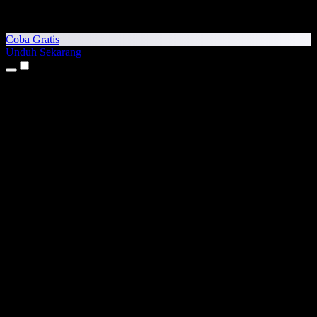
Coba Gratis
Unduh Sekarang
Produk
Teks ke Suara
Aplikasi iPhone & iPad
Aplikasi Android
Ekstensi Chrome
Ekstensi Edge
Aplikasi Web
Aplikasi Mac
Aplikasi Windows