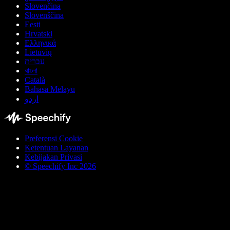
Slovenčina
Slovenščina
Eesti
Hrvatski
Ελληνικά
Lietuvių
עברית
বাংলা
Català
Bahasa Melayu
اردو
Preferensi Cookie
Ketentuan Layanan
Kebijakan Privasi
© Speechify Inc 2026