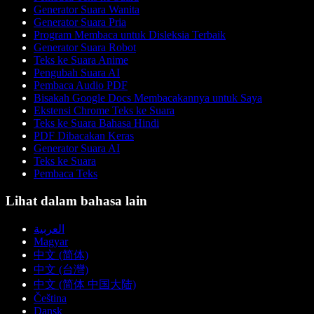
Generator Suara Wanita
Generator Suara Pria
Program Membaca untuk Disleksia Terbaik
Generator Suara Robot
Teks ke Suara Anime
Pengubah Suara AI
Pembaca Audio PDF
Bisakah Google Docs Membacakannya untuk Saya
Ekstensi Chrome Teks ke Suara
Teks ke Suara Bahasa Hindi
PDF Dibacakan Keras
Generator Suara AI
Teks ke Suara
Pembaca Teks
Lihat dalam bahasa lain
العربية
Magyar
中文 (简体)
中文 (台灣)
中文 (简体 中国大陆)
Čeština
Dansk