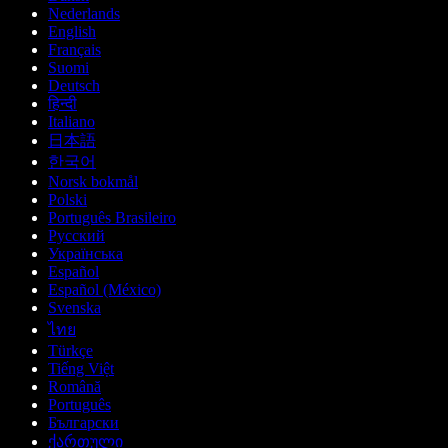
Nederlands
English
Français
Suomi
Deutsch
हिन्दी
Italiano
日本語
한국어
Norsk bokmål
Polski
Português Brasileiro
Русский
Українська
Español
Español (México)
Svenska
ไทย
Türkçe
Tiếng Việt
Română
Português
Български
ქართული