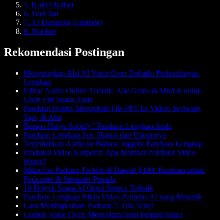
5. Kuki Chatbot
6. YouChat
7. AI Dungeon (Latitude)
8. Woebot
Rekomendasi Postingan
Mengungkap Alat AI Voice Over Terbaik: Perbandingan
Lengkap
Editor Audio Online Terbaik: Alat Gratis & Mudah untuk
Ubah File Suara Anda
Panduan Praktis Mengubah File PPT ke Video: Software,
Tips, & Alat
Berapa Harga Spotify? Panduan Lengkap Anda
Panduan Lengkap Zoo Digital dan Ulasannya
Terjemahkan Audio ke Bahasa Inggris: Panduan Lengkap
Produksi Video Korporat: Apa Manfaat Pembuat Video
Bisnis?
Mikrofon Podcast Terbaik di Bawah $100: Panduan untuk
Podcaster & Streamer Pemula
10 Proyek Suara AI Open Source Terbaik
Panduan Lengkap Bikin Video Penjelas AI yang Menarik
Cara Meningkatkan Podcast: 5 Trik Teruji
Contoh Voice Over: Menyelami Seni Pengisi Suara