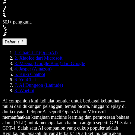
50J+ pengguna
Daftar isi
1. ChatGPT (OpenAI)
2. XiaoIce dari Microsoft
3. Meena (Google Bard) dari Google
4. Jasper (Amazon)
5. Kuki Chatbot
6. YouChat
7. AI Dungeon (Latitude)
8. Woebot
AI companion kini jadi alat populer untuk berbagai kebutuhan—
mulai dari dukungan pelanggan, teman bicara, hingga roleplay di
dunia nyata. Pelopor AI seperti OpenAI dan Microsoft
memanfaatkan kemajuan machine learning dan pemrosesan bahasa
alami (NLP) untuk menciptakan chatbot canggih seperti GPT-3 dan
GPT-4. Salah satu AI companion yang cukup populer adalah
Replika, tapi apakah itu yang terbaik? Di artikel ini, kami akan