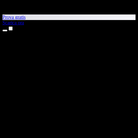
Prova gratis
Scarica ora
Prodotti
Sintesi vocale
App per iPhone e iPad
App Android
Estensione per Chrome
Estensione per Edge
App web
App per Mac
App Windows