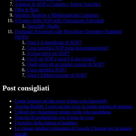
Adattare le SOP a Compiti e Settori Specifici
Oltre le Basi
Migliori Pratiche e Miglioramento Continuo
Il Futuro delle SOP nelle Operazioni Aziendali
Speechify Studio
Domande Frequenti sulle Procedure Operative Standard
(SOPs)
Qual è il significato di SOP?
Cosa significa SOP nella documentazione?
A cosa serve un SOP?
Cos'è un SOP e qual è il suo scopo?
Quali sono gli acronimi comuni di SOP?
Cosa significa SOP?
Qual è l'abbreviazione di SOP?
Post consigliati
Come leggere ad alta voce il testo con Speechify
Ascolta Reddit. Leggi ad alta voce la prima pagina di internet.
5 Modi per risparmiare tempo nella vita quotidiana
Trucchi di produttività con il testo in voce
I benefici della lettura ai bambini
Le cinque migliori estensioni di Google Chrome per la sintesi
vocale