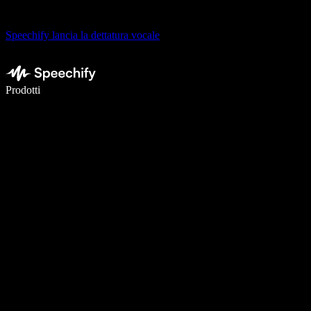
Speechify lancia la dettatura vocale
Scrivi 5× più velocemente con la dettatura vocale
Prodotti
Scopri di più