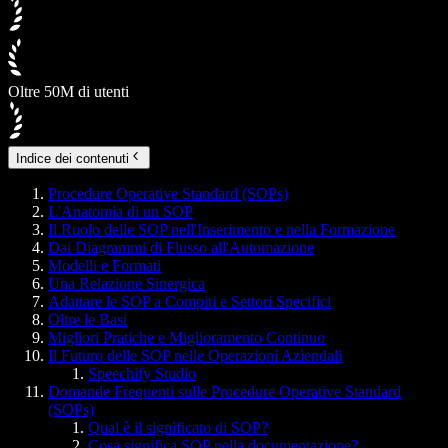
Oltre 50M di utenti
Indice dei contenuti
Procedure Operative Standard (SOPs)
L'Anatomia di un SOP
Il Ruolo delle SOP nell'Inserimento e nella Formazione
Dai Diagrammi di Flusso all'Automazione
Modelli e Formati
Una Relazione Sinergica
Adattare le SOP a Compiti e Settori Specifici
Oltre le Basi
Migliori Pratiche e Miglioramento Continuo
Il Futuro delle SOP nelle Operazioni Aziendali
Speechify Studio
Domande Frequenti sulle Procedure Operative Standard
(SOPs)
Qual è il significato di SOP?
Cosa significa SOP nella documentazione?