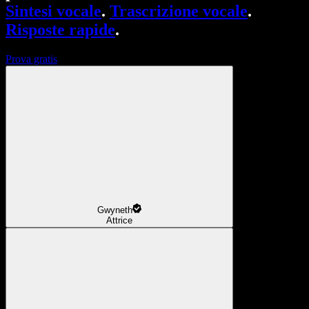
Sintesi vocale
.
Trascrizione vocale
.
Risposte rapide
.
Prova gratis
Gwyneth
Attrice