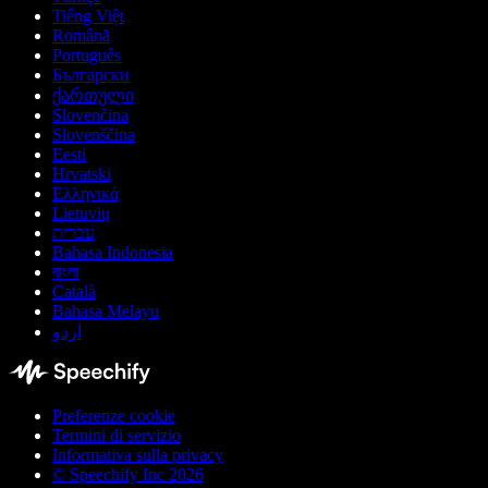
Tiếng Việt
Română
Português
Български
ქართული
Slovenčina
Slovenščina
Eesti
Hrvatski
Ελληνικά
Lietuvių
עברית
Bahasa Indonesia
বাংলা
Català
Bahasa Melayu
اردو
Preferenze cookie
Termini di servizio
Informativa sulla privacy
© Speechify Inc 2026