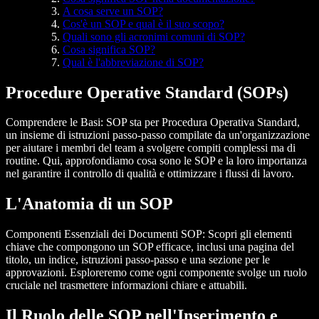
A cosa serve un SOP?
Cos'è un SOP e qual è il suo scopo?
Quali sono gli acronimi comuni di SOP?
Cosa significa SOP?
Qual è l'abbreviazione di SOP?
Procedure Operative Standard (SOPs)
Comprendere le Basi
: SOP sta per Procedura Operativa Standard,
un insieme di istruzioni passo-passo compilate da un'organizzazione
per aiutare i membri del team a svolgere compiti complessi ma di
routine. Qui, approfondiamo cosa sono le SOP e la loro importanza
nel garantire il controllo di qualità e ottimizzare i flussi di lavoro.
L'Anatomia di un SOP
Componenti Essenziali dei Documenti SOP
: Scopri gli elementi
chiave che compongono un SOP efficace, inclusi una pagina del
titolo, un indice, istruzioni passo-passo e una sezione per le
approvazioni. Esploreremo come ogni componente svolge un ruolo
cruciale nel trasmettere informazioni chiare e attuabili.
Il Ruolo delle SOP nell'Inserimento e