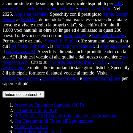
a cinque stelle delle sue app di sintesi vocale disponibili per
iOS
,
Android
,
estensione Chrome
,
web app
e
app desktop Mac
. Nel
2025,
Apple ha premiato
Speechify con il prestigioso
Apple Design
Award
al
WWDC
, definendolo “una risorsa essenziale che aiuta le
persone a vivere meglio la propria vita”. Speechify offre più di
1.000 voci naturali in oltre 60 lingue ed è utilizzato in quasi 200
paesi. Tra le voci celebri ci sono
Snoop Dogg
e
Gwyneth Paltrow
.
Per creatori e aziende,
Speechify Studio
offre strumenti avanzati tra
cui l'
AI Voice Generator
, la
clonazione vocale AI
, il
doppiaggio AI
e
il
cambia voce AI
. Speechify alimenta anche prodotti leader con la
sua API di sintesi vocale di alta qualità e dal prezzo conveniente
text
to speech API
. Citato su
The Wall Street Journal
,
CNBC
,
Forbes
,
TechCrunch
e molte altre importanti testate giornalistiche, Speechify
è il principale fornitore di sintesi vocale al mondo. Visita
speechify.com/news
,
speechify.com/blog
e
speechify.com/press
per
saperne di più.
Indice dei contenuti
Procedure Operative Standard (SOPs)
L'Anatomia di un SOP
Il Ruolo delle SOP nell'Inserimento e nella Formazione
Dai Diagrammi di Flusso all'Automazione
Modelli e Formati
Una Relazione Sinergica