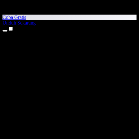
Coba Gratis
Unduh Sekarang
Produk
Teks ke Suara
Aplikasi iPhone & iPad
Aplikasi Android
Ekstensi Chrome
Ekstensi Edge
Aplikasi Web
Aplikasi Mac
Aplikasi Windows