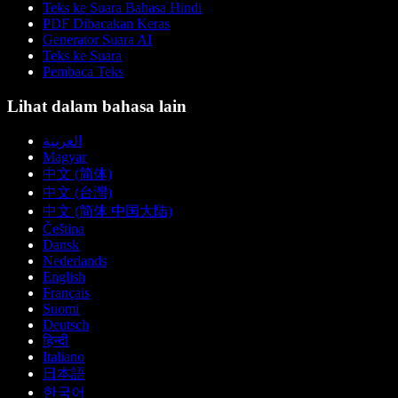
Teks ke Suara Bahasa Hindi
PDF Dibacakan Keras
Generator Suara AI
Teks ke Suara
Pembaca Teks
Lihat dalam bahasa lain
العربية
Magyar
中文 (简体)
中文 (台灣)
中文 (简体 中国大陆)
Čeština
Dansk
Nederlands
English
Français
Suomi
Deutsch
हिन्दी
Italiano
日本語
한국어