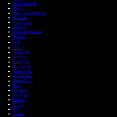
Norsk bokmål
Polski
Português Brasileiro
Русский
Українська
Español
Español (México)
Svenska
ไทย
Türkçe
Tiếng Việt
Română
Português
Български
ქართული
Slovenčina
Slovenščina
Eesti
Hrvatski
Ελληνικά
Lietuvių
עברית
বাংলা
Català