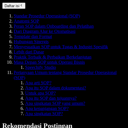
Daftar isi
Standar Prosedur Operasional (SOP)
Anatomi SOP
Peran SOP dalam Onboarding dan Pelatihan
Dari Diagram Alur ke Otomatisasi
Template dan Format
Hubungan Sinergis
Menyesuaikan SOP untuk Tugas & Industri Spesifik
Lebih dari Dasar
Praktik Terbaik & Perbaikan Berkelanjutan
Masa Depan SOP untuk Operasi Bisnis
Speechify Studio
Pertanyaan Umum tentang Standar Prosedur Operasional
(SOP)
Apa arti SOP?
Apa itu SOP dalam dokumentasi?
Untuk apa SOP?
Apa itu SOP dan tujuannya?
Apa singkatan SOP yang umum?
Apa kepanjangan SOP?
Apa singkatan SOP?
Rekomendasi Postingan