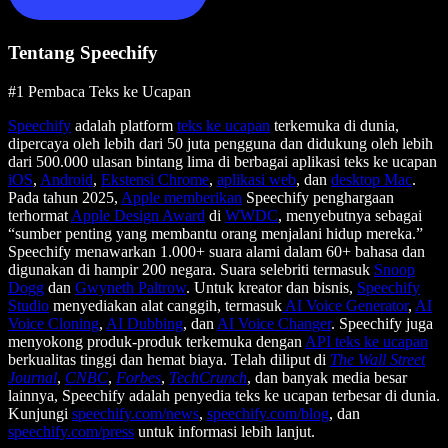
Tentang Speechify
#1 Pembaca Teks ke Ucapan
Speechify
adalah platform
teks ke ucapan
terkemuka di dunia,
dipercaya oleh lebih dari 50 juta pengguna dan didukung oleh lebih
dari 500.000 ulasan bintang lima di berbagai aplikasi teks ke ucapan
iOS
,
Android
,
Ekstensi Chrome
,
aplikasi web
, dan
desktop Mac
.
Pada tahun 2025,
Apple memberikan
Speechify penghargaan
terhormat
Apple Design Award
di
WWDC
, menyebutnya sebagai
“sumber penting yang membantu orang menjalani hidup mereka.”
Speechify menawarkan 1.000+ suara alami dalam 60+ bahasa dan
digunakan di hampir 200 negara. Suara selebriti termasuk
Snoop
Dogg
dan
Gwyneth Paltrow
. Untuk kreator dan bisnis,
Speechify
Studio
menyediakan alat canggih, termasuk
AI Voice Generator
,
AI
Voice Cloning
,
AI Dubbing
, dan
AI Voice Changer
. Speechify juga
menyokong produk-produk terkemuka dengan
API teks ke ucapan
berkualitas tinggi dan hemat biaya. Telah diliput di
The Wall Street
Journal
,
CNBC
,
Forbes
,
TechCrunch
, dan banyak media besar
lainnya, Speechify adalah penyedia teks ke ucapan terbesar di dunia.
Kunjungi
speechify.com/news
,
speechify.com/blog
, dan
speechify.com/press
untuk informasi lebih lanjut.