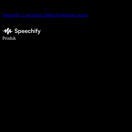
Speechify Luncurkan Dikte Pengetikan Suara
Menulis 5× lebih cepat dengan dikte suara
Produk
Pelajari lebih lanjut