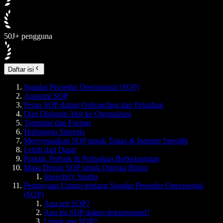
50J+ pengguna
Daftar isi
Standar Prosedur Operasional (SOP)
Anatomi SOP
Peran SOP dalam Onboarding dan Pelatihan
Dari Diagram Alur ke Otomatisasi
Template dan Format
Hubungan Sinergis
Menyesuaikan SOP untuk Tugas & Industri Spesifik
Lebih dari Dasar
Praktik Terbaik & Perbaikan Berkelanjutan
Masa Depan SOP untuk Operasi Bisnis
Speechify Studio
Pertanyaan Umum tentang Standar Prosedur Operasional
(SOP)
Apa arti SOP?
Apa itu SOP dalam dokumentasi?
Untuk apa SOP?