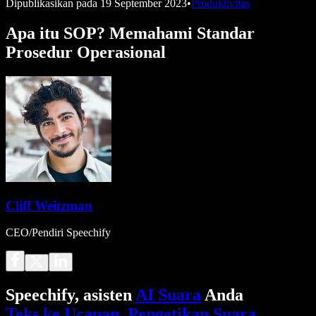
Dipublikasikan pada
19 September 2023
•
Produktivitas
Apa itu SOP? Memahami Standar
Prosedur Operasional
Cliff Weitzman
CEO/Pendiri Speechify
Speechify, asisten
AI Suara
Anda
Teks ke Ucapan
.
Pengetikan Suara
.