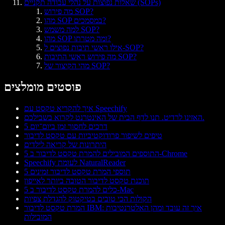
שאלות נפוצות על נהלי עבודה תקניים (SOPs)
מה פירוש SOP?
מהו SOP במסמכים?
למה משמש SOP?
מהו SOP ומה מטרתו?
אילו ראשי תיבות נפוצים ל-SOP?
מה פירוש ראשי התיבות SOP?
מהי הקיצור של SOP?
פוסטים מומלצים
איך להקריא טקסט עם Speechify
האזינו לרדיט. תנו לדף הבית של האינטרנט לקרוא בשבילכם.
5 דרכים לחסוך זמן ביום־יום
טיפים לשיפור פרודוקטיביות עם טקסט לדיבור
היתרונות של קריאה לילדים
5 התוספים המובילים להמרת טקסט לדיבור ב-Chrome
Speechify לעומת NaturalReader
5 תוספי המרת טקסט לדיבור זמינים
תוכנת טקסט לדיבור הטובה ביותר לאייפון
5 כלים להמרת טקסט לדיבור ב-Mac
הקולות הכי טובים בטיקטוק להגדלת צפיות
המרת טקסט לדיבור IBM: איך זה עובד ומהן האלטרנטיבות
המובילות