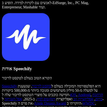
לאנשים עם לקויות למידה. הופיע ב-EdSurge, Inc., PC Mag,
Entrepreneur, Mashable ועוד.
אודות Speechify
הקורא הטוב בעולם לטקסט לדיבור
היא הפלטפורמה המובילה בעולם ל
טקסט לדיבור
, שנשענת
Speechify
על למעלה מ-50 מיליון משתמשים ומגובה ביותר מ-500,000 ביקורות
הרחבת
,
Android
,
iOS
חמישה כוכבים על מוצרי הטקסט לדיבור שלה ל-
כרום
,
אפליקציית ווב
ואפליקציית
דסקטופ למק
. ב-2025,
אפל העניקה
ל-
,
WWDC
היוקרתי ב-
Apple Design Award
Speechify את פרס ה-