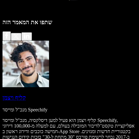
שתפו את המאמר הזה
קליף ויצמן
מנכ"ל ומייסד Speechify
קליף ויצמן הוא פעיל למען דיסלקסיה, מנכ"ל ומייסד Speechify,
אפליקציית טקסט־לדיבור המובילה בעולם, עם למעלה מ-100,000 דירוגי
חמישה כוכבים ודירוג ראשון ב-App Store בקטגוריית חדשות ומגזינים.
ב-2017 נבחר לרשימת פורבס "30 מתחת ל-30" בזכות קידום הנגישות