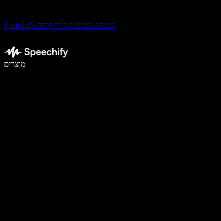
Speechify משיקה תמלול קול להקלדה
לכתוב פי 5 מהר יותר עם הכתבה קולית
מוצרים
למידע נוסף