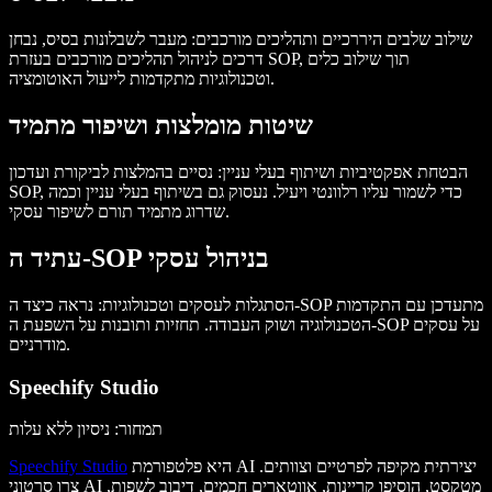
שילוב שלבים היררכיים ותהליכים מורכבים
: מעבר לשבלונות בסיס, נבחן
דרכים לניהול תהליכים מורכבים בעזרת SOP, תוך שילוב כלים
וטכנולוגיות מתקדמות לייעול האוטומציה.
שיטות מומלצות ושיפור מתמיד
הבטחת אפקטיביות ושיתוף בעלי עניין
: נסיים בהמלצות לביקורת ועדכון
SOP, כדי לשמור עליו רלוונטי ויעיל. נעסוק גם בשיתוף בעלי עניין וכמה
שדרוג מתמיד תורם לשיפור עסקי.
עתיד ה-SOP בניהול עסקי
הסתגלות לעסקים וטכנולוגיות
: נראה כיצד ה-SOP מתעדכן עם התקדמות
הטכנולוגיה ושוק העבודה. תחזיות ותובנות על השפעת ה-SOP על עסקים
מודרניים.
Speechify Studio
תמחור: ניסיון ללא עלות
היא פלטפורמת AI יצירתית מקיפה לפרטיים וצוותים.
Speechify Studio
צרו סרטוני AI מטקסט, הוסיפו קריינות, אווטארים חכמים, דיבוב לשפות,