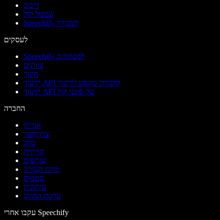
דיבוב
שכפול קול
Speechify לעבודה
לעסקים
Speechify למפתחים
צוותים
חינוך
תיעוד API להמרת טקסט לדיבור
תיעוד API של סוכני קול
החברה
אודות
צרו קשר
בלוג
קריירה
שותפים
מרכז העזרה
סטטוס
עיתונות
ערכת המותג
עקבו אחרי Speechify