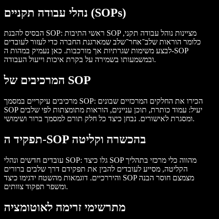
נהלי עבודה תקניים (SOPs)
: ראשי התיבות SOP מציינות נוהל עבודה תקני,
הבסיס להבנת SOP
כלומר הוראות שלב־אחר־שלב שמארגנת החברה כדי לעזור לעובדים
לבצע משימות שגרתיות אך מורכבות. כאן נעמיק במהות ה-SOP
ובמשמעותו בשמירה על בקרת איכות וייעול העבודה.
המרכיבים של SOP
: הכירו את החלקים המרכזיים שבונים
מרכיבים עיקריים במסמך SOP
SOP יעיל: עמוד כותרת, תוכן עניינים, הוראות מתומצתות לפי שלבים
ומסגרת לאישורים. נבחן כיצד כל חלק תורם למסמך ברור ושימושי.
תפקיד ה-SOP בהכשרה וקליטה
: גלו כיצד SOP מהווה כלי מרכזי בתהליך
עובדים חדשים ונהלי SOP
הקליטה, מסייע לעובדים להבין את תפקידם דרך שלבים ברורים
והיררכיים. דוגמאות מהשטח ידגימו כיצד SOP מצמצם חוסר הבנה
ומשפר תפקוד צוותים.
מתרשימי זרימה לאוטומציה