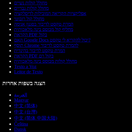
מחולל קולות נשיים
מחולל קולות גבריים
אפליקציות הקריאה המובילות לדיסלקציה
מחולל קול רובוטי
המרת טקסט לדיבור בסגנון אנימה
מחליף קול מבוסס בינה מלאכותית
הקראת PDF בקול
האם Google Docs יכול להקריא לי טקסט?
תוסף Chrome להמרת טקסט לדיבור
המרת טקסט לדיבור בהינדית
הקראת PDF בקול רם
מחולל קולות מבוסס בינה מלאכותית
Texto a Voz
Leitor de Texto
הצגה בשפות אחרות
العربية
Magyar
中文 (简体)
中文 (台灣)
中文 (简体 中国大陆)
Čeština
Dansk