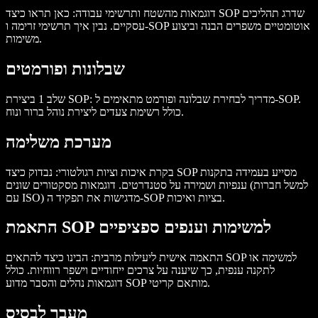
דוגמאות מהשטח ותרשימי עבודה
: כאן תראו כיצד SOP שדרג תהליכים
עסקיים. נבין איך תרשימי זרימה ו-SOP אוטומטיים משפרים הבנה וביצוע
משימות.
שבלונות ופורמטים
: מדריך לבחירת שבלונה ופורמט מתאימים ל-SOP.
שלב 1 ביצירת SOP
כולל רשימת צעדים ליצירת נוהל ברור ונוח.
מערכת משלימה
בקרת איכות וציות רגולטורי
: נבדוק כיצד SOP מסייע בעמידה בתקנות
ענפיות ושמירה על סטנדרטים. דוגמאות מסקטורים שונים (למשל חברות
עם ISO) מדגישות את תפקיד ה-SOP בציות ואיכות.
התאמת SOP למשימות וענפים ספציפיים
התאמה אישית ליעילות מרבית
: הבינו כיצד להתאים SOP למשימה או
לתקנה ענפית, כך שיענה על צרכים ייחודיים וישפר רווחיות. כולל
דוגמאות נהלים והסבר מדוע SOP מותאם קריטי.
מעבר לבסיס