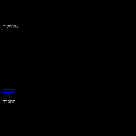
שימושים
הורדה
API
החברה