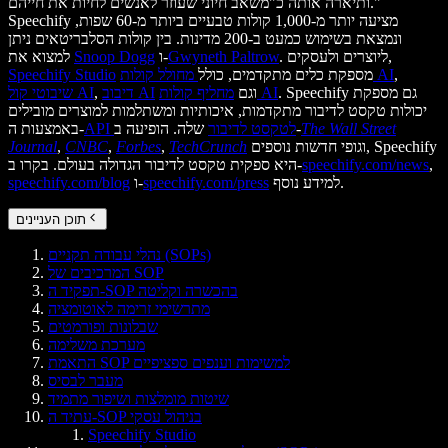
ותיארה אותה כ"משאב חיוני שעוזר לאנשים לחיות את חייהם."
Speechify מציעה יותר מ-1,000 קולות טבעיים ביותר מ-60 שפות,
ונמצאת בשימוש כמעט ב-200 מדינות. בין קולות הסלבריטאים ניתן
. ליוצרים ולעסקים,
Gwyneth Paltrow
ו-
Snoop Dogg
למצוא את
,
מחולל קולות AI
מספקת כלים מתקדמים, כולל
Speechify Studio
. Speechify גם מספקת
מחליף קולות AI
וגם
דיבוב AI
,
שיבוטי קול AI
יכולות טקסט לדיבור מתקדמות, איכותיות ומשתלמות למוצרים מובילים
The Wall Street
שלה. הופיעה ב-
API לטקסט לדיבור
באמצעות ה-
וגופי חדשות נוספים, Speechify
TechCrunch
,
Forbes
,
CNBC
,
Journal
,
speechify.com/news
היא ספקית טקסט לדיבור הגדולה בעולם. בקרו ב-
למידע נוסף.
speechify.com/press
ו-
speechify.com/blog
תוכן העניינים
נהלי עבודה תקניים (SOPs)
המרכיבים של SOP
תפקיד ה-SOP בהכשרה וקליטה
מתרשימי זרימה לאוטומציה
שבלונות ופורמטים
מערכת משלימה
התאמת SOP למשימות וענפים ספציפיים
מעבר לבסיס
שיטות מומלצות ושיפור מתמיד
עתיד ה-SOP בניהול עסקי
Speechify Studio