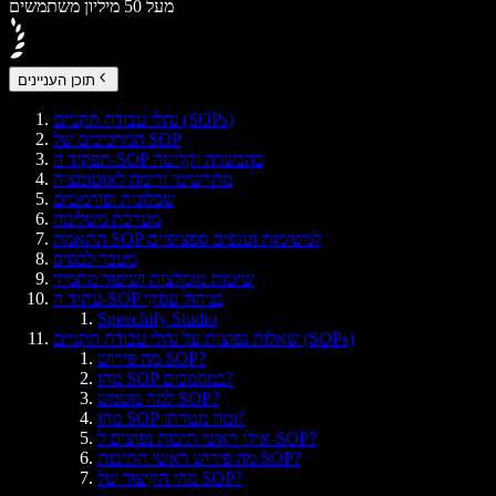
מעל 50 מיליון משתמשים
תוכן העניינים
נהלי עבודה תקניים (SOPs)
המרכיבים של SOP
תפקיד ה-SOP בהכשרה וקליטה
מתרשימי זרימה לאוטומציה
שבלונות ופורמטים
מערכת משלימה
התאמת SOP למשימות וענפים ספציפיים
מעבר לבסיס
שיטות מומלצות ושיפור מתמיד
עתיד ה-SOP בניהול עסקי
Speechify Studio
שאלות נפוצות על נהלי עבודה תקניים (SOPs)
מה פירוש SOP?
מהו SOP במסמכים?
למה משמש SOP?
מהו SOP ומה מטרתו?
אילו ראשי תיבות נפוצים ל-SOP?
מה פירוש ראשי התיבות SOP?
מהי הקיצור של SOP?