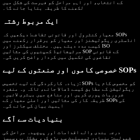
کے انتخاب، اور اہم مراحل کو فہرست کی شکل میں
لکھنے کا طریقہ بتایا جائے گا۔
ایک مربوط رشتہ
معیار کنٹرول اور قانونی تقاضے
: دیکھیں کہ SOPs
انڈسٹری ریگولیشنز اور معیار کو برقرار رکھنے میں
کیسے مدد دیتے ہیں۔ مختلف سیکٹرز اور ISO
سرٹیفائیڈ کمپنیوں کی مثالیں SOP کے قانونی
تقاضوں کی تکمیل میں کردار واضح کریں گی۔
خصوصی کاموں اور صنعتوں کے لیے SOPs
: SOPs کو مخصوص کام یا
زیادہ کارکردگی کے لیے تخصیص
ریگولیشن کے مطابق کیسے ڈھالا جائے، تاکہ وہ منفرد
ضروریات پوری کریں اور منافع میں بہتری لائیں۔
طریقہ کار کی مثالیں اور اعلیٰ معیار کے SOPs کی
اہمیت بیان کی جائے گی۔
بنیادیات سے آگے
درجہ بندی والے اقدامات اور پیچیدہ مراحل کی
شمولیت
: بنیادی ٹیمپلیٹ سے بڑھ کر، مشکل پروسیسز