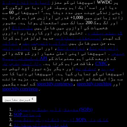
WWDC پر
اسپیچفائی کو معزز
ایپل ڈیزائن ایوارڈ
دیا اور اسے ’ایک اہم وسیلہ قرار دیا جو لوگوں کو
اپنی زندگی جینے میں مدد دیتا ہے۔‘ اسپیچفائی 60 سے
زائد زبانوں میں 1,000+ قدرتی آوازیں فراہم کرتا ہے
اور لگ بھگ 200 ممالک میں استعمال ہوتا ہے۔ مشہور
شخصیات کی آوازوں میں شامل ہیں
سنُوپ ڈاگ
اور
گوینتھ پیلٹرو
۔ تخلیق کاروں اور کاروباری اداروں
کے لیے،
اسپیچفائی اسٹوڈیو
جدید ٹولز فراہم کرتا
ہے، جن میں شامل ہیں
اے آئی وائس جنریٹر
،
اے آئی
وائس کلوننگ
،
اے آئی ڈبنگ
، اور اس کا
اے آئی وائس
چینجر
۔ اسپیچفائی اپنی اعلیٰ معیار اور کم لاگت والی
کے ذریعے کئی اہم مصنوعات کو
ٹیکسٹ ٹو اسپیچ API
،
CNBC
،
طاقت فراہم کرتا ہے۔
وال اسٹریٹ جرنل
فوربز
،
ٹیک کرنچ
اور دیگر بڑے نیوز آؤٹ لیٹس نے
اسپیچفائی کو نمایاں کیا ہے۔ اسپیچفائی دنیا کا سب
سے بڑا ٹیکسٹ ٹو اسپیچ فراہم کنندہ ہے۔ مزید جاننے
اور
speechify.com/blog
،
speechify.com/news
کے لیے دیکھیں
۔
speechify.com/press
فہرستِ مضامین
سٹینڈرڈ آپریٹنگ پروسیجرز (SOPs)
SOP کی ساخت
آن بورڈنگ اور ٹریننگ میں SOPs کا کردار
فلوچارٹ سے آٹومیشن تک