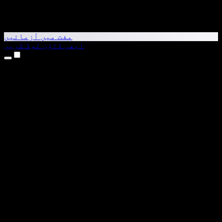
مفت میں آزمائیں
ابھی ڈاؤن لوڈ کریں
مصنوعات
متن کو آواز میں بدلیں
iPhone اور iPad ایپس
Android ایپ
Chrome ایکسٹینشن
Edge ایکسٹینشن
ویب ایپ
Mac ایپ