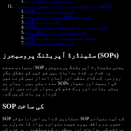
اسپیچفائی اسٹوڈیو
سوالات: سٹینڈرڈ آپریٹنگ پروسیجرز (SOPs)
SOP کا مطلب کیا ہے؟
دستاویزات میں SOP کیا ہے؟
SOP کس لیے ہے؟
SOP کیا ہے اور اس کا مقصد کیا ہے؟
عام SOP کے مخفف کیا ہیں؟
SOP کس لیے استعمال ہوتا ہے؟
SOP کا مخفف کیا ہے؟
سٹینڈرڈ آپریٹنگ پروسیجرز (SOPs)
: SOP یعنی سٹینڈرڈ آپریٹنگ پروسیجر،
بنیادی سمجھ
وہ قدم بہ قدم ہدایات ہیں جو ٹیم کو مشکل مگر
روزمرہ کے کام منظم اور آسان انداز میں کرنے میں
مدد دیتی ہیں۔ یہاں ہم SOPs کی اہمیت اور معیار
بہتر بنانے اور ورک فلو کو ہموار کرنے میں ان کے
کردار پر بات کریں گے۔
SOP کی ساخت
SOP دستاویز کے اہم اجزاء
: مؤثر SOP کے لیے بنیادی
حصوں سے واقف ہوں، جیسے عنوان، مواد کا جدول، ہر
مرحلے کی ہدایات اور منظوری کے سیکشنز۔ ہر جزو کی