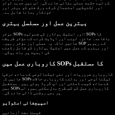
کے لیے حکمت عملی بتائی جائے گی۔ اس میں جدید ٹولز
اور تکنیکیں استعمال کرکے ورک فلو کو بہتر اور
خودکار بنانا شامل ہے۔
بہترین عمل اور مسلسل بہتری
: SOPs کا
موثر SOPs اور اسٹیک ہولڈرز کی شمولیت
باقاعدہ جائزہ لینے اور اپڈیٹ کرنے کے مؤثر طریقے
جانیں تاکہ وہ عملی اور مؤثر رہیں۔ SOP کے ریویو
اور بہتری کے عمل میں اسٹیک ہولڈرز کو شامل رکھنے
کی اہمیت پر بات ہوگی۔
کاروباری عمل میں SOPs کا مستقبل
کاروباری ضروریات اور نئی ٹیکنالوجی کے ساتھ ترقی
:
جانیں کہ SOPs ٹیکنالوجی اور بدلتے کاروباری حالات
کے ساتھ کیسے ڈھلتی اور اپ گریڈ ہوتی ہیں۔ مستقبل
میں SOPs کاروباری عمل کو کس طرح بدل سکتی ہیں، اس
پر بھی روشنی ڈالی جائے گی۔
اسپیچفائی اسٹوڈیو
قیمت: مفت آزمائیں