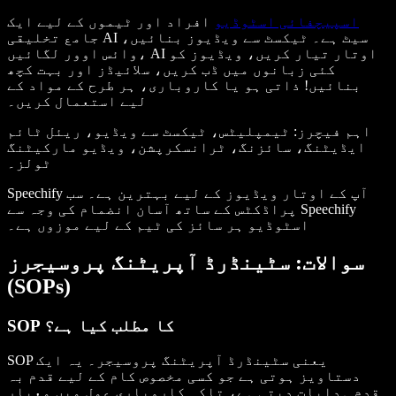
اسپیچفائی اسٹوڈیو
افراد اور ٹیموں کے لیے ایک
جامع تخلیقی AI سیٹ ہے۔ ٹیکسٹ سے ویڈیوز بنائیں،
وائس اوور لگائیں، AI اوتار تیار کریں، ویڈیوز کو
کئی زبانوں میں ڈب کریں، سلائیڈز اور بہت کچھ
بنائیں! ذاتی ہو یا کاروباری، ہر طرح کے مواد کے
لیے استعمال کریں۔
اہم فیچرز
: ٹیمپلیٹس، ٹیکسٹ سے ویڈیو، ریئل ٹائم
ایڈیٹنگ، سائزنگ، ٹرانسکرپشن، ویڈیو مارکیٹنگ
ٹولز۔
Speechify آپ کے اوتار ویڈیوز کے لیے بہترین ہے۔ سب
پراڈکٹس کے ساتھ آسان انضمام کی وجہ سے Speechify
اسٹوڈیو ہر سائز کی ٹیم کے لیے موزوں ہے۔
سوالات: سٹینڈرڈ آپریٹنگ پروسیجرز
(SOPs)
SOP کا مطلب کیا ہے؟
SOP یعنی سٹینڈرڈ آپریٹنگ پروسیجر۔ یہ ایک
دستاویز ہوتی ہے جو کسی مخصوص کام کے لیے قدم بہ
قدم ہدایات دیتی ہے، تاکہ کاروباری عمل میں معیار