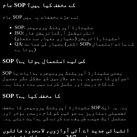
عام SOP کے مخفف کیا ہیں؟
عام SOP سے جڑے مخففات یہ ہیں:
SOP: سٹینڈرڈ آپریٹنگ پروسیجر
ISO: انٹرنیشنل آرگنائزیشن فار
اسٹینڈرڈائزیشن (معیاری معیار سے متعلق)
QA: معیار کی ضمانت (اکثر SOPs کے ساتھ استعمال
ہوتا ہے)
SOP کس لیے استعمال ہوتا ہے؟
SOP یعنی سٹینڈرڈ آپریٹنگ پروسیجر، ہدایات یا
اصولوں کا مجموعہ ہے جو ملازمین کو مشکل مگر معمول
کے کام درست اور مکمل کرنے میں مدد دیتا ہے۔
SOP کا مخفف کیا ہے؟
سٹینڈرڈ آپریٹنگ پروسیجر کا مخفف SOP ہے۔ یہ ایک
تفصیلی دستاویز ہے جو ٹیم کو کام درست، مؤثر اور
مسلسل ایک جیسے طریقے سے کرنے کی ہدایت دیتی ہے۔
انتہائی جدید اے آئی آوازوں، لامحدود فائلوں