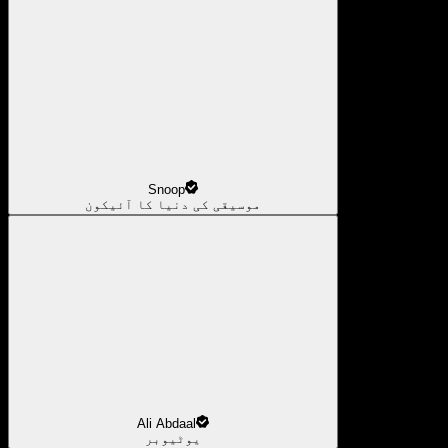
Snoop
موسیقی کی دنیا کا آئیکون
Ali Abdaal
یوٹیوبر