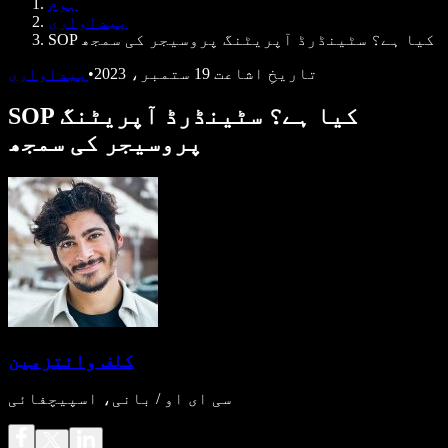
ہوم
ڈویلپرز کے لیے Speechify
پیداواری
SOP کیا ہے؟ سٹینڈرڈ آپریٹنگ پروسیجر کی سمجھ
تاریخِ اشاعت
19 ستمبر، 2023
•
پیداواری
SOP کیا ہے؟ سٹینڈرڈ آپریٹنگ
پروسیجر کی سمجھ
کلف وائتزمین
سی ای او / بانی، اسپیچفائی