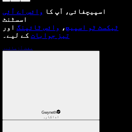
اسپیچفائی، آپ کا
وائس اے آئی
اسسٹنٹ
ٹیکسٹ ٹو اسپیچ
،
وائس ٹائپنگ
اور
تیز جوابات
کے لیے۔
مفت آزمائیں
Gwyneth
اداکارہ