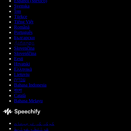
Español (México)
Svenska
ไทย
Türkçe
Tiếng Việt
Română
Português
Български
ქართული
Slovenčina
Slovenščina
Eesti
Hrvatski
Ελληνικά
Lietuvių
עברית
Bahasa Indonesia
বাংলা
Català
Bahasa Melayu
کوکی کی ترجیحات
شرائط و ضوابط