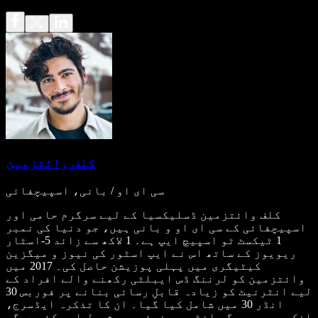
کلف وائتزمین
سی ای او / بانی، اسپیچفائی
کلف وائتزمین ڈسلیکسیا کے لیے سرگرم حامی اور
اسپیچفائی کے سی ای او و بانی ہیں، جو دنیا کی نمبر
1 ٹیکسٹ ٹو اسپیچ ایپ ہے۔ 1 لاکھ سے زائد 5-اسٹار
ریویوز کے ساتھ اس نے ایپ اسٹور کی نیوز و میگزین
کیٹیگری میں پہلی پوزیشن حاصل کی۔ 2017 میں
وائتزمین کو لرننگ ڈس ایبلٹی رکھنے والے افراد کے
لیے انٹرنیٹ کو زیادہ قابلِ رسائی بنانے پر فوربس 30
انڈر 30 میں شامل کیا گیا۔ ان کا تذکرہ ایڈسرج،
انک، پی سی میگ، انٹرپرینیئر، میشیبل اور کئی دیگر