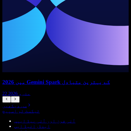
2026 میں Gemini Spark کے بہترین متبادل
22 مئی، 2026
سب دیکھیں
ٹیکسٹ ٹو اسپیچ
آئی فون اور آئی پیڈ ایپس
اینڈرائیڈ ایپ