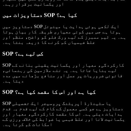
اور یکسانیت برقرار رہے۔
دستاویزات میں SOP کیا ہے؟
دستاویز میں SOP ایک لکھی ہوئی ہدایت یا مینوئل
ہوتا ہے جس میں کوئی معیاری طریقہ کار بیان ہوتا
ہے۔ یہ ٹیم ممبرز کے لیے ورک فلو کو واضح، منظم اور
غلط فہمیاں کم کرنے کا ذریعہ بنتا ہے۔
SOP کس لیے ہے؟
SOP کارکردگی، معیار اور یکسانیت یقینی بنانے کے
لیے بنایا جاتا ہے۔ یہ نئے ملازمین کی رہنمائی،
قانونی ضروریات پر عمل اور منافع بڑھانے میں مدد
دیتا ہے۔
SOP کیا ہے اور اس کا مقصد کیا ہے؟
SOP یا سٹینڈرڈ آپریٹنگ پروسیجر ایک تفصیلی
دستاویز ہے جو کسی معمول کے کام کے لیے قدم بہ قدم
ہدایات دیتی ہے۔ اس کا مقصد کارکردگی، معیار اور
یکسانیت لانا اور غلط فہمی یا ضوابط کی خلاف ورزی کے
امکانات کم کرنا ہے۔