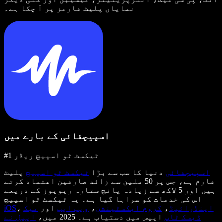
نمایاں پلیٹ فارمز پر آ چکا ہے۔
اسپیچفائی کے بارے میں
#1 ٹیکسٹ ٹو اسپیچ ریڈر
اسپیچفائی
دنیا کا سب سے بڑا
ٹیکسٹ ٹو اسپیچ
پلیٹ
فارم ہے، جس پر 50 ملین سے زائد صارفین اعتماد کرتے
ہیں اور 5 لاکھ سے زیادہ پانچ ستارہ ریویوز کے ذریعے
اس کی خدمات کو سراہا گیا ہے۔ یہ ٹیکسٹ ٹو اسپیچ
اینڈرائیڈ
،
کروم ایکسٹینشن
،
ویب ایپ
اور
میک
،
iOS
ڈیسک ٹاپ
ایپس میں دستیاب ہے۔ 2025 میں،
ایپل نے