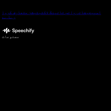
اسپیچیفائی وائس ٹائپنگ ڈکٹیٹیشن متعارف کروا
رہا ہے
وائس ٹائپنگ کے ساتھ 5 گنا تیزی سے لکھیں
مصنوعات
مزید جانیں