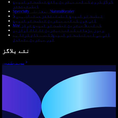
گوگل کروم کے لیے بہترین پانچ ٹیکسٹ ٹو اسپیچ
ایکسٹینشنز
Speechify بمقابلہ NaturalReader
5 ٹیکسٹ ٹو اسپیچ ایکسٹینشنز دستیاب ہیں
آئی فون کے لیے بہترین ٹیکسٹ ٹو اسپیچ
Mac کے لیے 5 بہترین ٹیکسٹ ٹو اسپیچ ٹولز
ویوز بڑھانے کے لیے بہترین ٹک ٹاک آوازیں
آئی بی ایم ٹیکسٹ ٹو اسپیچ: کیسے کام کرتا ہے
اور بہترین متبادل
نئے بلاگز
سب دیکھیں