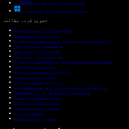
macOS کے لیے ڈاؤن لوڈ کریں
ونڈوز کے لیے ڈاؤن لوڈ کریں
تجویز کردہ مطالعہ
ڈکٹیشن اور وائس ٹائپنگ
وائس اے آئی اسسٹنٹ
اینڈرائیڈ پر پی ڈی ایف ٹیکسٹ ٹو اسپیچ
ٹیکسٹ ٹو اسپیچ ریڈر
خاتون آواز جنریٹر
مردانہ آواز جنریٹر
ڈسلیکسیا کے لیے بہترین مطالعہ پروگرام
روبوٹ وائس جنریٹر
اینیمے ٹیکسٹ ٹو اسپیچ
اے آئی وائس چینجر
پی ڈی ایف آڈیو ریڈر
کیا گوگل ڈاکس مجھے پڑھ کر سنا سکتا ہے
ٹیکسٹ ٹو اسپیچ کروم ایکسٹینشن
ہندی ٹیکسٹ ٹو اسپیچ
پی ڈی ایف ریڈ الاؤڈ
اے آئی وائس جنریٹر
ٹیکستو آ ووز
لیطوری دی ٹیکسٹو