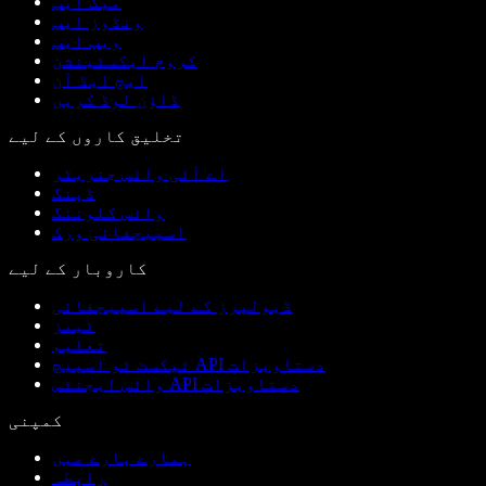
میک ایپ
ونڈوز ایپ
ویب ایپ
کروم ایکسٹینشن
ایج ایڈ آن
ڈاؤن لوڈ کریں
تخلیق کاروں کے لیے
اے آئی وائس جنریٹر
ڈبنگ
وائس کلوننگ
اسپیچفائی ورک
کاروبار کے لیے
ڈیولپرز کے لیے اسپیچفائی
ٹیمز
تعلیم
ٹیکسٹ ٹو اسپیچ API دستاویزات
وائس ایجنٹس API دستاویزات
کمپنی
ہمارے بارے میں
رابطہ