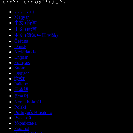
دیگر زبانوں میں دیکھیں
العربية
Magyar
中文 (简体)
中文 (台灣)
中文 (简体 中国大陆)
Čeština
Dansk
Nederlands
English
Français
Suomi
Deutsch
हिन्दी
Italiano
日本語
한국어
Norsk bokmål
Polski
Português Brasileiro
Русский
Українська
Español