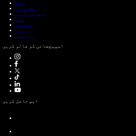
بلاگ
ملازمتیں
ایفیلی ایٹس
مدد
اسٹیٹس
پریس
برانڈ کٹ
اسپیچفائی کو فالو کریں
ایپ حاصل کریں