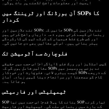
اہمیت اور معلومات واضح لکھنے پر بات ہوگی۔
آن بورڈنگ اور ٹریننگ میں SOPs کا
کردار
: جانیں کہ SOPs نئے ملازمین کی
نئے ملازمین اور SOPs
رہنمائی کیسے کرتی ہیں، ذمہ داریاں واضح کرتی ہیں
اور کس طرح غلط فہمیاں کم کرکے ٹیم کی کارکردگی
بہتر بناتی ہیں۔ اس کی مثالیں بھی دی جائیں گی۔
فلوچارٹ سے آٹومیشن تک
کیس اسٹڈیز اور ورک فلو ڈایاگرام
: اس حصے میں حقیقی
مثالیں شامل ہوں گی کہ SOPs نے بزنس پروسیسز میں
کیسے بہتری لائی۔ فلوچارٹ اور خودکار SOPs کے ذریعے
کام کو سمجھنا اور سرانجام دینا کہیں زیادہ آسان
ہو جاتا ہے۔
ٹیمپلیٹس اور فارمیٹس
SOP بنانے کا پہلا قدم
: اس حصے میں نیا SOP تیار کرنے
کے بارے میں رہنمائی ملے گی۔ ٹیمپلیٹ اور فارمیٹ