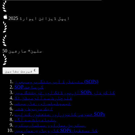
2025 ایپل ڈیزائن ایوارڈ
50 ملین+ صارفین
فہرستِ مضامین
سٹینڈرڈ آپریٹنگ پروسیجرز (SOPs)
SOP کی ساخت
آن بورڈنگ اور ٹریننگ میں SOPs کا کردار
فلوچارٹ سے آٹومیشن تک
ٹیمپلیٹس اور فارمیٹس
ایک مربوط رشتہ
خصوصی کاموں اور صنعتوں کے لیے SOPs
بنیادیات سے آگے
بہترین عمل اور مسلسل بہتری
کاروباری عمل میں SOPs کا مستقبل