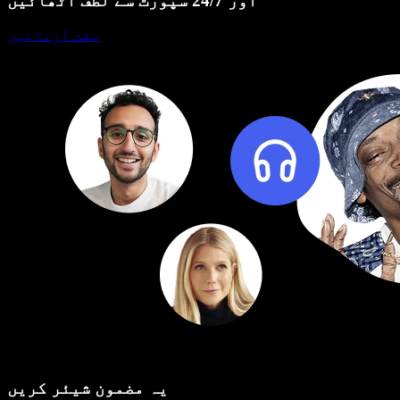
اور 24/7 سپورٹ سے لطف اٹھائیں
مفت آزمائیں
یہ مضمون شیئر کریں