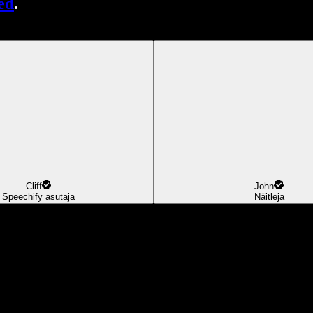
ed
.
Cliff
John
Speechify asutaja
Näitleja