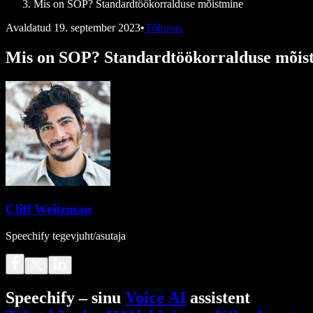
Mis on SOP? Standardtöökorralduse mõistmine
Avaldatud
19. september 2023
•
Tõhusus
Mis on SOP? Standardtöökorralduse mõis
Cliff Weitzman
Speechify tegevjuht/asutaja
Speechify – sinu
Voice AI
assistent