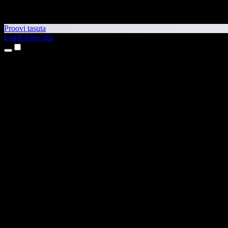
Proovi tasuta
Laadi kohe alla
Tooted
Tekst kõneks
iPhone’i ja iPadi rakendused
Androidi rakendus
Chrome’i laiendus
Edge’i laiendus
Veebirakendus
Maci rakendus
Windowsi rakendus