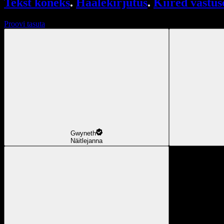
Tekst kõneks
.
Häälekirjutus
.
Kiired vastus
Proovi tasuta
Gwyneth
Näitlejanna