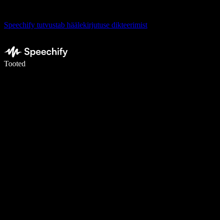
Speechify tutvustab häälekirjutuse dikteerimist
Kirjuta häälega 5× kiiremini
Tooted
Loe lähemalt