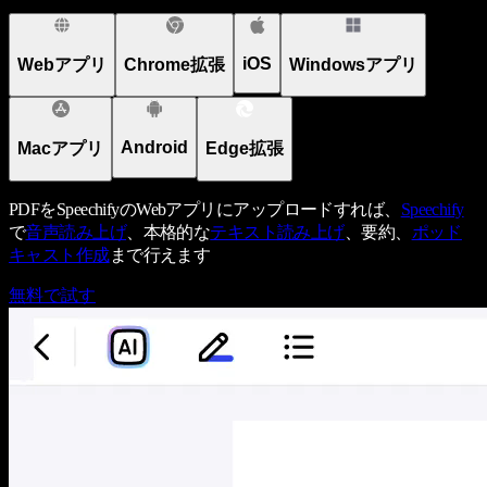
iOS
Webアプリ
Chrome拡張
Windowsアプリ
Android
Macアプリ
Edge拡張
PDFをSpeechifyのWebアプリにアップロードすれば、
Speechify
で
音声読み上げ
、本格的な
テキスト読み上げ
、要約、
ポッド
キャスト作成
まで行えます
無料で試す