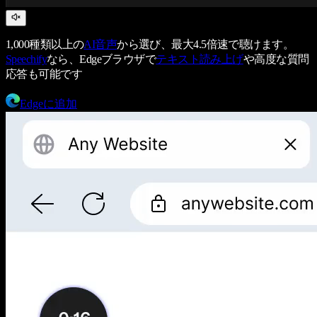
1,000種類以上の
AI音声
から選び、最大4.5倍速で聴けます。
Speechify
なら、Edgeブラウザで
テキスト読み上げ
や高度な質問
応答も可能です
Edgeに追加