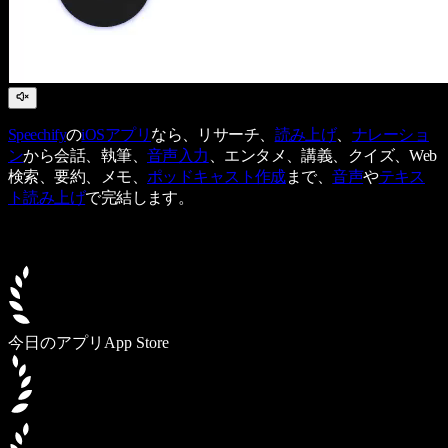
Speechify
の
iOSアプリ
なら、リサーチ、
読み上げ
、
ナレーショ
ン
から会話、執筆、
音声入力
、エンタメ、講義、クイズ、Web
検索、要約、メモ、
ポッドキャスト作成
まで、
音声
や
テキス
ト読み上げ
で完結します。
今日のアプリ
App Store