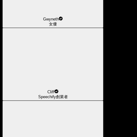
Gwyneth
女優
Cliff
Speechify創業者