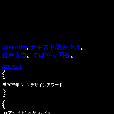
法人向け
Speechify 法人・教育機関向け
Speechify 就労支援向け
Speechify DSA向け
SIMBA 音声エージェント
Speechify
,
テキスト読み上げ
。
Speechify 開発者向け
音声入力
。
すばやく回答
。
無料で試す
2025年 Appleデザインアワード
100万件以上件の星5レビュー