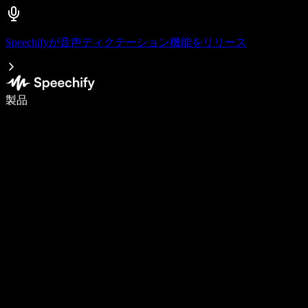
Speechifyが音声ディクテーション機能をリリース
音声入力で5倍速く書ける
製品
詳しく見る