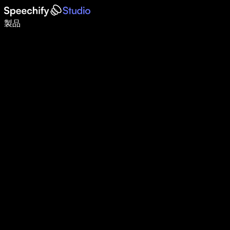
音声入力で5倍速く書ける
製品
詳しく見る