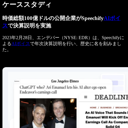
ケーススタディ
時価総額100億ドルの公開企業がSpeechify
AIボイ
ス
で決算説明を実施
2023年2月28日、エンデバー（NYSE: EDR）は、Speechifyに
よる
AIボイス
で年次決算説明を行い、歴史に名を刻みまし
た。