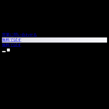
営業に問い合わせる
無料で試す
無料で試す
製品
テキスト読み上げ
iPhone・iPadアプリ
Androidアプリ
Chrome拡張機能
Edge拡張機能