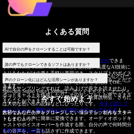
よくある質問
AIで自分の声をクローンすることは可能ですか？
はい、可能です
AI技術で声をクローンすることが
できま
誰の声でもクローンできるソフトはありますか？
す。Speechify Studio Voice Cloningを使えば、高度なAI技術に
よりあなただけの声を手軽に再現でき、スクリプトやボイス
Speechify AI Voice Cloning
はわずか数秒で誰の声でもクロー
オーバーのプロジェクトを
あなたの声で読み上げ
ることがで
声のクローン化にはどんな活用シーンがありますか？
ンできます。AIには約30秒の音声を聞かせるだけでOK。一
きます。
度声をサンプリングすれば、
読み上げ
で長文を読ませたり、
Speechify Studio Voice Cloningは、ポッドキャスト、オーディ
ポッドキャストを作成したり、そのサンプルした声でさまざ
オブック、マーケティング、案内放送、決算説明会、さらに
今すぐ始めよう
まなことができます。
は大切な思い出の記録などにぴったりです。
今すぐ試して
みてください。数秒であなたの声をクローンできます
！
大切な人の声をサンプリングしたい場合でも、どんなテキス
数秒であなたの声をクローンして、コンテンツ制作をスター
トもその人の声に簡単に変換できます。オーディオポッドキ
トしましょう。
ャストやボイスオーバーを作成する際、自分の声で何時間分
今すぐ声をクローン
もの音声を、一言も話さずに作成できます。