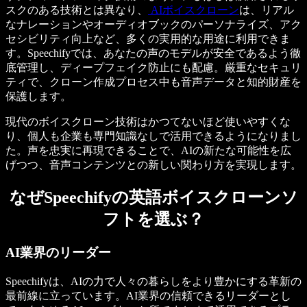
スクのある技術とは異なり、
AIボイスクローン
は、リアル
なナレーションやオーディオブックのパーソナライズ、アク
セシビリティ向上など、多くの実用的な用途に利用できま
す。Speechifyでは、あなたの声のモデルが安全であるよう徹
底管理し、ディープフェイク防止にも配慮。厳重なセキュリ
ティで、クローン作成プロセス中も音声データと知的財産を
保護します。
現代のボイスクローン技術はかつてないほど使いやすくな
り、個人も企業も専門知識なしで活用できるようになりまし
た。声を忠実に再現できることで、AIの新たな可能性を広
げつつ、音声コンテンツとの新しい関わり方を実現します。
なぜSpeechifyの英語ボイスクローンソ
フトを選ぶ？
AI業界のリーダー
Speechifyは、AIの力で人々の暮らしをより豊かにする革新の
最前線に立っています。AI業界の信頼できるリーダーとし