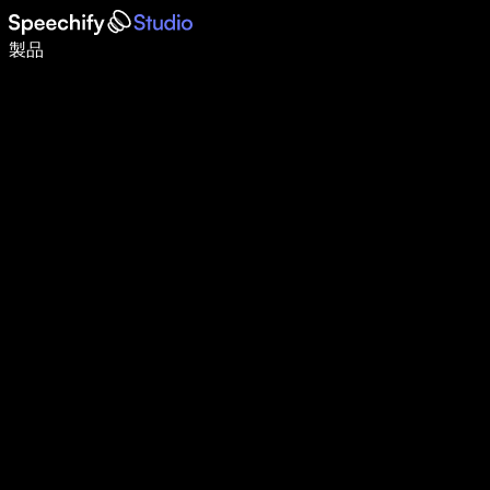
音声入力で5倍速く書ける
製品
詳しく見る