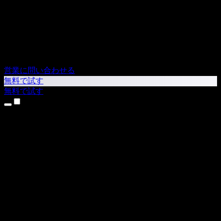
営業に問い合わせる
無料で試す
無料で試す
製品
テキスト読み上げ
iPhone・iPadアプリ
Androidアプリ
Chrome拡張機能
Edge拡張機能