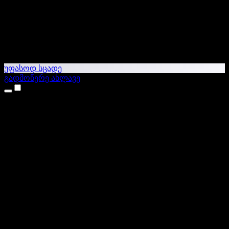
უფასოდ სცადე
გადმოწერე ახლავე
პროდუქტები
ტექსტი ხმაში
iPhone & iPad აპები
Android აპი
Chrome გაფართოება