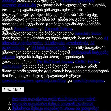
მიანიჭა
Speechify-ს პრესტიჟული
Apple-ის დიზაინის
ჯილდო
WWDC-ზე
და უწოდა მას "აუცილებელ რესურსს,
რომელიც ადამიანებს ეხმარება იცხოვრონ
სრულფასოვნად." Speechify გვთავაზობს 1,000-ზე მეტ
ბუნებრივად ჟღერად ხმას 60+ ენაზე და გამოიყენება
თითქმის 200 ქვეყანაში. ცნობილი ადამიანების ხმებში
შედის
Snoop Dogg-ი
და
Gwyneth Paltrow
.
შემოქმედებისთვის და ბიზნესებისთვის
Speechify Studio
უზრუნველყოფს მოწინავე ხელსაწყოებს, მათ შორისაა
AI
ხმოვანი გენერატორი
,
AI ხმოვანი კლონირება
,
AI
დუბლირება
და
AI ხმის ცვლილება
. Speechify სთავაზობს
უმაღლესი ხარისხის, ხელმისაწვდომ
ტექსტიდან სიტყვაზე
API-ით
სერვისს წამყვანი პროდუქტებისთვის.
გამოქვეყნებულია
The Wall Street Journal
,
CNBC
,
Forbes
,
TechCrunch
და სხვა წამყვან მედიებში. Speechify არის
მსოფლიოში უდიდესი ტექსტიდან სიტყვაზე მომსახურების
მომწოდებელი. მეტი დეტალისთვის ეწვიეთ
speechify.com/news
,
speechify.com/blog
და
speechify.com/press
.
შინაარსი
როგორ დავამატო ფონური მუსიკა ვიდეოზე?
როგორ დავამატო მუსიკა ვიდეოს უფასოდ?
შემიძლია მუსიკა დავამატო iPhone-ის ვიდეოზე?