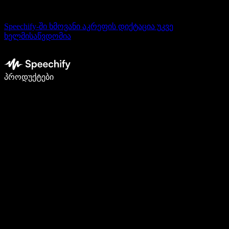
Speechify-ში ხმოვანი აკრეფის დიქტაცია უკვე
ხელმისაწვდომია
დაწერე 5-ჯერ სწრაფად ხმით კარნახით
პროდუქტები
გაიგე მეტი