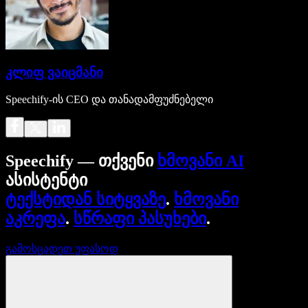
კლიფ ვაიცმანი
Speechify-ის CEO და თანადამფუძნებელი
Speechify — თქვენი
ხმოვანი AI
ასისტენტი
ტექსტიდან სიტყვაზე
.
ხმოვანი
აკრეფა
.
სწრაფი პასუხები
.
გამოსცადეთ უფასოდ