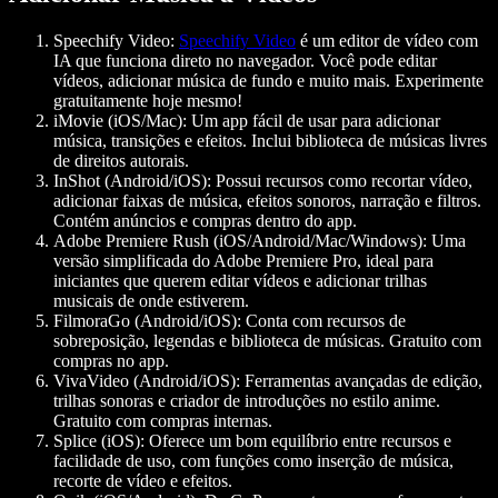
Speechify Video
:
Speechify Video
é um editor de vídeo com
IA que funciona direto no navegador. Você pode editar
vídeos, adicionar música de fundo e muito mais. Experimente
gratuitamente hoje mesmo!
iMovie (iOS/Mac):
Um app fácil de usar para adicionar
música, transições e efeitos. Inclui biblioteca de músicas livres
de direitos autorais.
InShot (Android/iOS):
Possui recursos como recortar vídeo,
adicionar faixas de música, efeitos sonoros, narração e filtros.
Contém anúncios e compras dentro do app.
Adobe Premiere Rush (iOS/Android/Mac/Windows):
Uma
versão simplificada do Adobe Premiere Pro, ideal para
iniciantes que querem editar vídeos e adicionar trilhas
musicais de onde estiverem.
FilmoraGo (Android/iOS):
Conta com recursos de
sobreposição, legendas e biblioteca de músicas. Gratuito com
compras no app.
VivaVideo (Android/iOS):
Ferramentas avançadas de edição,
trilhas sonoras e criador de introduções no estilo anime.
Gratuito com compras internas.
Splice (iOS):
Oferece um bom equilíbrio entre recursos e
facilidade de uso, com funções como inserção de música,
recorte de vídeo e efeitos.