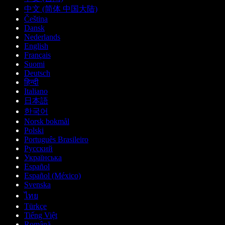
中文 (简体 中国大陆)
Čeština
Dansk
Nederlands
English
Français
Suomi
Deutsch
हिन्दी
Italiano
日本語
한국어
Norsk bokmål
Polski
Português Brasileiro
Русский
Українська
Español
Español (México)
Svenska
ไทย
Türkçe
Tiếng Việt
Română