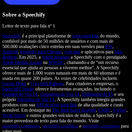
Sobre a Speechify
Leitor de texto para fala nº 1
Speechify
é a principal plataforma de
texto para fala
do mundo,
confiável por mais de 50 milhões de usuários e com mais de
500.000 avaliações cinco estrelas em suas versões para
iOS
,
Android
,
extensão para Chrome
,
web app
e aplicativos para
Mac
desktop
. Em 2025, a
Apple premiou
a Speechify com o prestigiado
Apple Design Award
na
WWDC
, chamando-a de “um recurso
essencial que ajuda as pessoas a viverem melhor”. A Speechify
oferece mais de 1.000 vozes naturais em mais de 60 idiomas e é
usada em quase 200 países. As vozes de celebridades incluem
Snoop Dogg
e
Gwyneth Paltrow
. Para criadores e empresas, o
Speechify Studio
oferece ferramentas avançadas, incluindo o
Gerador de Voz IA
,
Clonagem de Voz IA
,
Dublagem de IA
e seu
próprio
Alterador de Voz IA
. A Speechify também integra grandes
produtos com sua
API de texto para fala
de alta qualidade e custo
acessível. Em destaque no
The Wall Street Journal
,
CNBC
,
Forbes
,
TechCrunch
e outros grandes veículos de mídia, a Speechify é a
maior provedora de texto para fala do mundo. Visite
speechify.com/news
,
speechify.com/blog
e
speechify.com/press
para
saber mais.