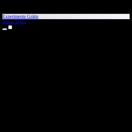
Experimente Grátis
Baixe Agora
Produtos
Texto para Fala
Apps para iPhone e iPad
App para Android
Extensão para Chrome
Extensão para Edge
App Web
App para Mac
App para Windows