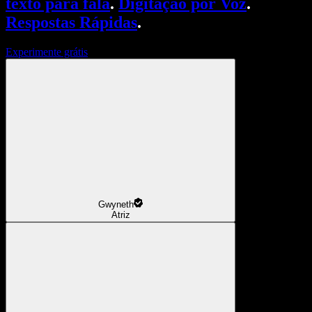
texto para fala
.
Digitação por Voz
.
Respostas Rápidas
.
Experimente grátis
Gwyneth
Atriz