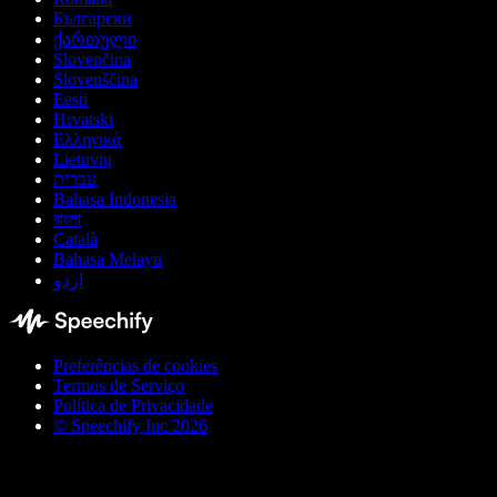
Български
ქართული
Slovenčina
Slovenščina
Eesti
Hrvatski
Ελληνικά
Lietuvių
עברית
Bahasa Indonesia
বাংলা
Català
Bahasa Melayu
اردو
Preferências de cookies
Termos de Serviço
Política de Privacidade
© Speechify Inc 2026