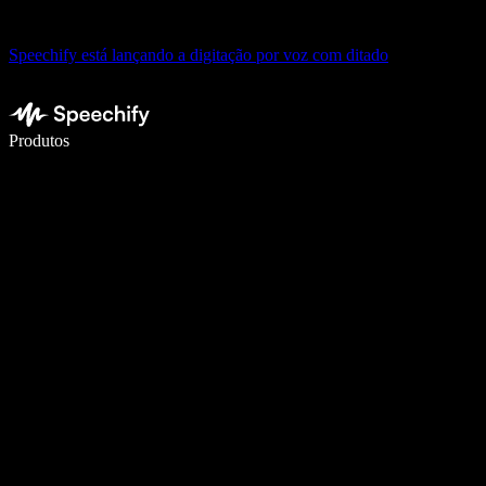
Speechify está lançando a digitação por voz com ditado
Escreva 5× mais rápido com digitação por voz
Produtos
Saiba mais