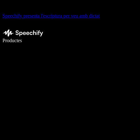
Speechify presenta l'escriptura per veu amb dictat
Escriu 5× més ràpid amb la veu
Productes
Més informació