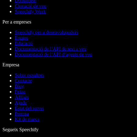
Doblament
Clonació de veu
Speechify Work
Per a empreses
Speechify per a desenvolupadors
Equips
Educació
Documentació de l’API de text a veu
Documentació de l’API d’agents de veu
Empresa
Sobre nosaltres
Contacte
Blog
Feina
Afiliats
Ajuda
Estat del servei
Premsa
Kit de marca
Segueix Speechify