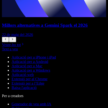
Millors alternatives a Gemini Spark el 2026
22 de maig del 2026
1
Veure-ho tot
Text a veu
Aplicació per a iPhone i iPad
Aplicació per a Android
Aplicació per a Mac
Aplicació per a Windows
Aplicació web
Extensió per al Chrome
Extensió per a l’Edge
Baixa l'aplicació
Per a creadors
Generador de veu amb IA