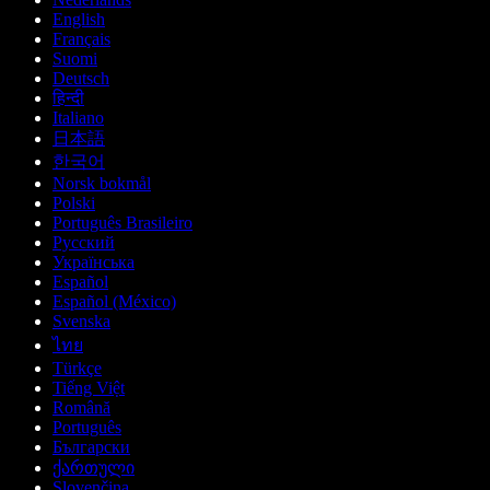
English
Français
Suomi
Deutsch
हिन्दी
Italiano
日本語
한국어
Norsk bokmål
Polski
Português Brasileiro
Русский
Українська
Español
Español (México)
Svenska
ไทย
Türkçe
Tiếng Việt
Română
Português
Български
ქართული
Slovenčina