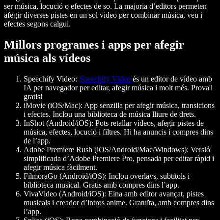
ser música, locució o efectes de so. La majoria d’editors permeten
afegir diverses pistes en un sol vídeo per combinar música, veu i
efectes segons calgui.
Millors programes i apps per afegir
música als vídeos
Speechify Video
:
Speechify Video
és un editor de vídeo amb
IA per navegador per editar, afegir música i molt més. Prova'l
gratis!
iMovie (iOS/Mac):
App senzilla per afegir música, transicions
i efectes. Inclou una biblioteca de música lliure de drets.
InShot (Android/iOS):
Pots retallar vídeos, afegir pistes de
música, efectes, locució i filtres. Hi ha anuncis i compres dins
de l’app.
Adobe Premiere Rush (iOS/Android/Mac/Windows):
Versió
simplificada d’Adobe Premiere Pro, pensada per editar ràpid i
afegir música fàcilment.
FilmoraGo (Android/iOS):
Inclou overlays, subtítols i
biblioteca musical. Gratis amb compres dins l’app.
VivaVideo (Android/iOS):
Eina amb editor avançat, pistes
musicals i creador d’intros anime. Gratuïta, amb compres dins
l’app.