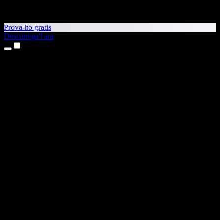
Prova-ho gratis
Descarrega'l ara
Productes
Text a veu
Aplicacions per a iPhone i iPad
Aplicació per a Android
Extensió per al Chrome
Extensió per a l'Edge
Aplicació web
Aplicació per al Mac
Aplicació per al Windows