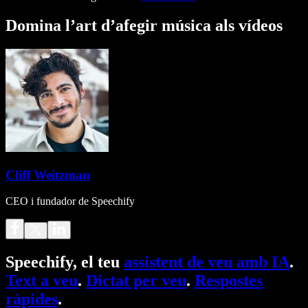
Domina l’art d’afegir música als vídeos
Cliff Weitzman
CEO i fundador de Speechify
Speechify, el teu
assistent de veu amb IA
.
Text a veu
.
Dictat per veu
.
Respostes
ràpides
.