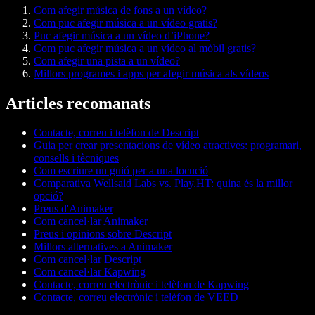
Com afegir música de fons a un vídeo?
Com puc afegir música a un vídeo gratis?
Puc afegir música a un vídeo d’iPhone?
Com puc afegir música a un vídeo al mòbil gratis?
Com afegir una pista a un vídeo?
Millors programes i apps per afegir música als vídeos
Articles recomanats
Contacte, correu i telèfon de Descript
Guia per crear presentacions de vídeo atractives: programari,
consells i tècniques
Com escriure un guió per a una locució
Comparativa Wellsaid Labs vs. Play.HT: quina és la millor
opció?
Preus d'Animaker
Com cancel·lar Animaker
Preus i opinions sobre Descript
Millors alternatives a Animaker
Com cancel·lar Descript
Com cancel·lar Kapwing
Contacte, correu electrònic i telèfon de Kapwing
Contacte, correu electrònic i telèfon de VEED