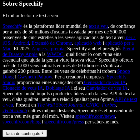
Sobre Speechify
El millor lector de text a veu
Speechify
és la plataforma líder mundial de
text a veu
, de confiança
per a més de 50 milions d'usuaris i avalada per més de 500.000
ressenyes de cinc estrelles a les seves aplicacions de text a veu
per a
iOS
,
Android
,
Extensió de Chrome
,
aplicació web
i
aplicació per a
Mac
. El 2025,
Apple va premiar
Speechify amb el prestigiós
Premi
de Disseny Apple
a la
WWDC
, qualificant-lo com “una eina
essencial que ajuda la gent a viure la seva vida.” Speechify ofereix
més de 1.000 veus naturals en més de 60 idiomes i s'utilitza a
gairebé 200 països. Entre les veus de celebritats hi trobem
Snoop
Dogg
i
Gwyneth Paltrow
. Per a creadors i empreses,
Speechify
Studio
proporciona eines avançades com
Generador de veu IA
,
Clonació de veus IA
,
Doblatge IA
i el seu
Canviador de veu IA
.
Speechify també impulsa productes líders amb la seva API de text a
veu, d'alta qualitat i amb una relació qualitat-preu òptima
API de text
a veu
. Present en
The Wall Street Journal
,
CNBC
,
Forbes
,
TechCrunch
i altres mitjans destacats, Speechify és el proveïdor de
text a veu més gran del món. Visiteu
speechify.com/news
,
speechify.com/blog
i
speechify.com/press
per saber-ne més.
Taula de continguts