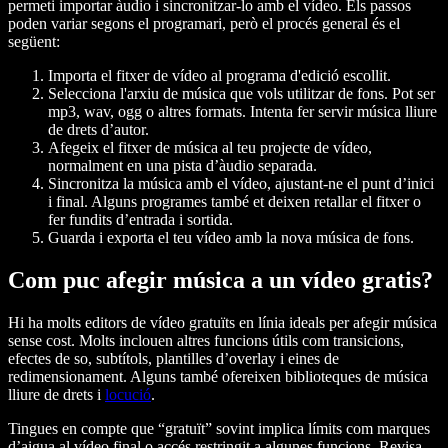
permeti importar àudio i sincronitzar-lo amb el vídeo. Els passos
poden variar segons el programari, però el procés general és el
següent:
Importa el fitxer de vídeo
al programa d'edició escollit.
Selecciona l'arxiu de música
que vols utilitzar de fons. Pot ser
mp3, wav, ogg o altres formats. Intenta fer servir música lliure
de drets d’autor.
Afegeix el fitxer de música
al teu projecte de vídeo,
normalment en una pista d’àudio separada.
Sincronitza la música
amb el vídeo, ajustant-ne el punt d’inici
i final. Alguns programes també et deixen retallar el fitxer o
fer fundits d’entrada i sortida.
Guarda i exporta
el teu vídeo amb la nova música de fons.
Com puc afegir música a un vídeo gratis?
Hi ha molts editors de vídeo gratuïts en línia ideals per afegir música
sense cost. Molts inclouen altres funcions útils com transicions,
efectes de so, subtítols, plantilles d’overlay i eines de
redimensionament. Alguns també ofereixen biblioteques de música
lliure de drets i
locució
.
Tingues en compte que “gratuït” sovint implica límits com marques
d’aigua al vídeo final o accés restringit a algunes funcions. Revisa