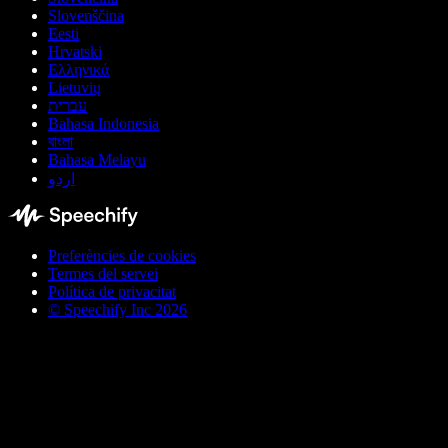
Slovenščina
Eesti
Hrvatski
Ελληνικά
Lietuvių
עברית
Bahasa Indonesia
বাংলা
Bahasa Melayu
اردو
Preferències de cookies
Termes del servei
Política de privacitat
© Speechify Inc 2026