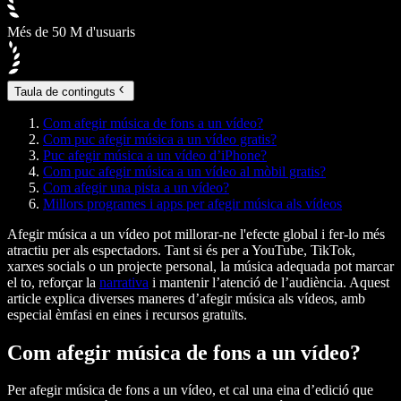
Més de 50 M d'usuaris
Taula de continguts
Com afegir música de fons a un vídeo?
Com puc afegir música a un vídeo gratis?
Puc afegir música a un vídeo d’iPhone?
Com puc afegir música a un vídeo al mòbil gratis?
Com afegir una pista a un vídeo?
Millors programes i apps per afegir música als vídeos
Afegir música a un vídeo pot millorar-ne l'efecte global i fer-lo més
atractiu per als espectadors. Tant si és per a YouTube, TikTok,
xarxes socials o un projecte personal, la música adequada pot marcar
el to, reforçar la
narrativa
i mantenir l’atenció de l’audiència. Aquest
article explica diverses maneres d’afegir música als vídeos, amb
especial èmfasi en eines i recursos gratuïts.
Com afegir música de fons a un vídeo?
Per afegir música de fons a un vídeo, et cal una eina d’edició que