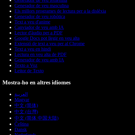
Generador de veu femenina
Generador de veu masculina
Els millors programes de lectura per a la dislèxia
Generador de veu robòtica
Text a veu d'anime
Canviador de veu amb IA
Lector d'àudio per a PDF
Google Docs pot llegir en veu alta
Extensió de text a veu per al Chrome
Text a veu en hindi
Lectura en veu alta de PDF
Generador de veu amb IA
Texto a Voz
Leitor de Texto
Mostra-ho en altres idiomes
العربية
Magyar
中文 (简体)
中文 (台灣)
中文 (简体 中国大陆)
Čeština
Dansk
Nederlands