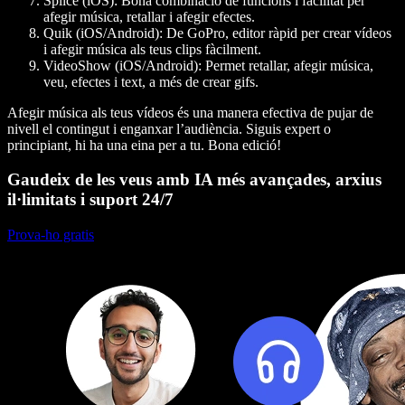
Splice (iOS):
Bona combinació de funcions i facilitat per
afegir música, retallar i afegir efectes.
Quik (iOS/Android):
De GoPro, editor ràpid per crear vídeos
i afegir música als teus clips fàcilment.
VideoShow (iOS/Android):
Permet retallar, afegir música,
veu, efectes i text, a més de crear gifs.
Afegir música als teus vídeos és una manera efectiva de pujar de
nivell el contingut i enganxar l’audiència. Siguis expert o
principiant, hi ha una eina per a tu. Bona edició!
Gaudeix de les veus amb IA més avançades, arxius
il·limitats i suport 24/7
Prova-ho gratis