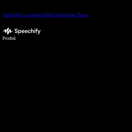
Speechify Luncurkan Dikte Pengetikan Suara
Menulis 5× lebih cepat dengan dikte suara
Produk
Pelajari lebih lanjut