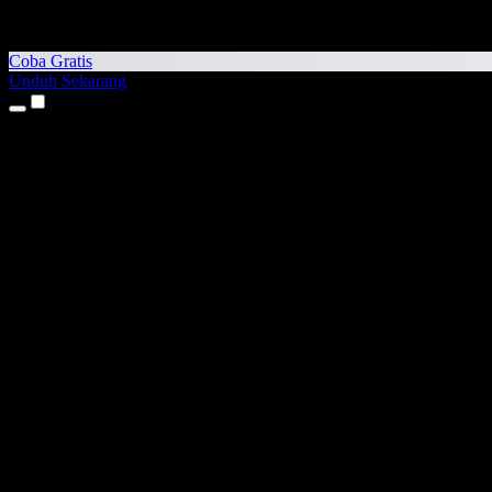
Coba Gratis
Unduh Sekarang
Produk
Teks ke Suara
Aplikasi iPhone & iPad
Aplikasi Android
Ekstensi Chrome
Ekstensi Edge
Aplikasi Web
Aplikasi Mac
Aplikasi Windows