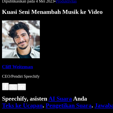
Dipublikasikan pada
4 Mei 2023
•
Produktivitas
Kuasi Seni Menambah Musik ke Video
Cliff Weitzman
CEO/Pendiri Speechify
Speechify, asisten
AI Suara
Anda
Teks ke Ucapan
.
Pengetikan Suara
.
Jawaba