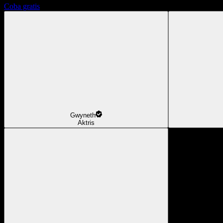
Coba gratis
Gwyneth
Aktris