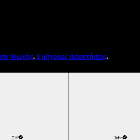
υση Φωνής
.
Γρήγορες Απαντήσεις
.
Cliff
John