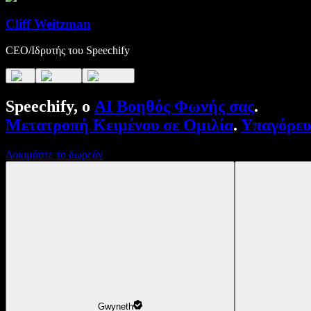
Cliff Weitzman
CEO/Ιδρυτής του Speechify
Speechify, ο
AI Βοηθός Φωνής σας
.
Μετατροπή Κειμένου σε Ομιλία
.
Υπαγόρε
Δοκιμάστε το δωρεάν
Gwyneth