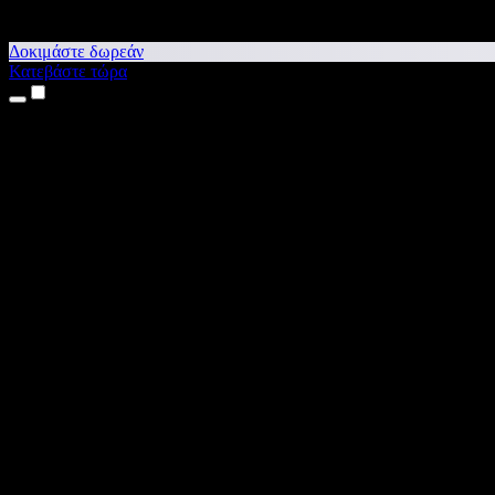
Δοκιμάστε δωρεάν
Κατεβάστε τώρα
Προϊόντα
Κείμενο σε Ομιλία
Εφαρμογές για iPhone & iPad
Εφαρμογή για Android
Επέκταση για Chrome
Επέκταση για Edge
Web εφαρμογή
Εφαρμογή για Mac
Εφαρμογή για Windows
Δημιουργία φωνής με ΤΝ
Αφήγηση
Μεταγλώττιση
Κλωνοποίηση φωνής