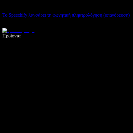
Το Speechify λανσάρει τη φωνητική πληκτρολόγηση (υπαγόρευση)
Γράψτε 5× πιο γρήγορα με φωνητική πληκτρολόγηση
Προϊόντα
Μάθετε περισσότερα