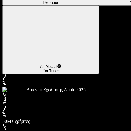
Ηθοποιός
Ι
Ali Abdaal
YouTuber
Βραβείο Σχεδίασης Apple 2025
50M+ χρήστες