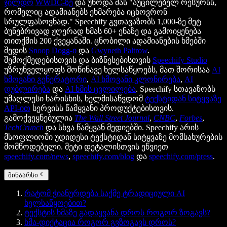
ჯილდო
WWDC-ზე
და უწოდა მას "აუცილებელ რესურსს,
რომელიც ადამიანებს ეხმარება იცხოვრონ
სრულფასოვნად." Speechify გვთავაზობს 1,000-ზე მეტ
ბუნებრივად ჟღერად ხმას 60+ ენაზე და გამოიყენება
თითქმის 200 ქვეყანაში. ცნობილი ადამიანების ხმებში
შედის
Snoop Dogg-ი
და
Gwyneth Paltrow
.
შემოქმედებისთვის და ბიზნესებისთვის
Speechify Studio
უზრუნველყოფს მოწინავე ხელსაწყოებს, მათ შორისაა
AI
ხმოვანი გენერატორი
,
AI ხმოვანი კლონირება
,
AI
დუბლირება
და
AI ხმის ცვლილება
. Speechify სთავაზობს
უმაღლესი ხარისხის, ხელმისაწვდომ
ტექსტიდან სიტყვაზე
API-ით
სერვისს წამყვანი პროდუქტებისთვის.
გამოქვეყნებულია
The Wall Street Journal
,
CNBC
,
Forbes
,
TechCrunch
და სხვა წამყვან მედიებში. Speechify არის
მსოფლიოში უდიდესი ტექსტიდან სიტყვაზე მომსახურების
მომწოდებელი. მეტი დეტალისთვის ეწვიეთ
speechify.com/news
,
speechify.com/blog
და
speechify.com/press
.
შინაარსი
რატომ ჭიანურდება საქმე ტრადიციული AI
ხელსაწყოებით?
ტექსტის ხმაზე გადაყვანა დროს როგორ ზოგავს?
ხმა-დიქტაცია როგორ გვზოგავს დროს?