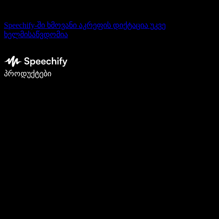
Speechify-ში ხმოვანი აკრეფის დიქტაცია უკვე
ხელმისაწვდომია
დაწერე 5-ჯერ სწრაფად ხმით კარნახით
პროდუქტები
გაიგე მეტი