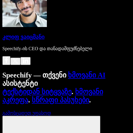
კლიფ ვაიცმანი
Speechify-ის CEO და თანადამფუძნებელი
Speechify — თქვენი
ხმოვანი AI
ასისტენტი
ტექსტიდან სიტყვაზე
.
ხმოვანი
აკრეფა
.
სწრაფი პასუხები
.
გამოსცადეთ უფასოდ