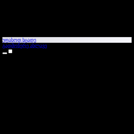
უფასოდ სცადე
გადმოწერე ახლავე
პროდუქტები
ტექსტი ხმაში
iPhone & iPad აპები
Android აპი
Chrome გაფართოება