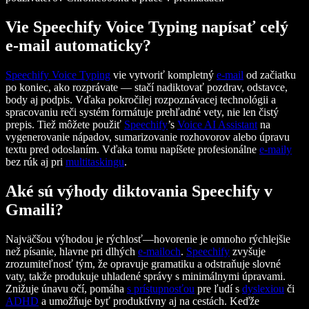
Vie Speechify Voice Typing napísať celý
e-mail automaticky?
Speechify
Voice Typing
vie vytvoriť kompletný
e-mail
od začiatku
po koniec, ako rozprávate — stačí nadiktovať pozdrav, odstavce,
body aj podpis. Vďaka pokročilej rozpoznávacej technológii a
spracovaniu reči systém formátuje prehľadné vety, nie len čistý
prepis. Tiež môžete použiť
Speechify
’s
Voice AI Assistant
na
vygenerovanie nápadov, sumarizovanie rozhovorov alebo úpravu
textu pred odoslaním. Vďaka tomu napíšete profesionálne
e-maily
bez rúk aj pri
multitaskingu
.
Aké sú výhody diktovania Speechify v
Gmaili?
Najväčšou výhodou je rýchlosť—hovorenie je omnoho rýchlejšie
než písanie, hlavne pri dlhých
e-mailoch
.
Speechify
zvyšuje
zrozumiteľnosť tým, že opravuje gramatiku a odstraňuje slovné
vaty, takže produkuje uhladené správy s minimálnymi úpravami.
Znižuje únavu očí, pomáha
s prístupnosťou
pre ľudí s
dyslexiou
či
ADHD
a umožňuje byť produktívny aj na cestách. Keďže