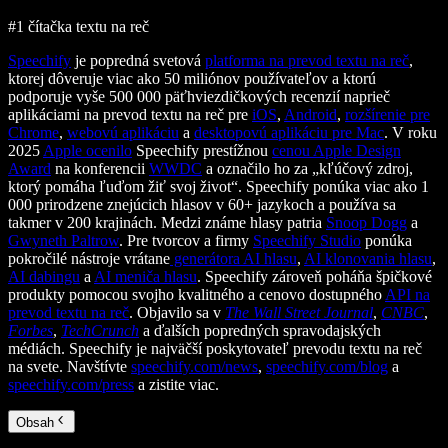
#1 čítačka textu na reč
Speechify
je popredná svetová
platforma na prevod textu na reč
,
ktorej dôveruje viac ako 50 miliónov používateľov a ktorú
podporuje vyše 500 000 päťhviezdičkových recenzií naprieč
aplikáciami na prevod textu na reč pre
iOS
,
Android
,
rozšírenie pre
Chrome
,
webovú aplikáciu
a
desktopovú aplikáciu pre Mac
. V roku
2025
Apple ocenilo
Speechify prestížnou
cenou Apple Design
Award
na konferencii
WWDC
a označilo ho za „kľúčový zdroj,
ktorý pomáha ľuďom žiť svoj život“. Speechify ponúka viac ako 1
000 prirodzene znejúcich hlasov v 60+ jazykoch a používa sa
takmer v 200 krajinách. Medzi známe hlasy patria
Snoop Dogg
a
Gwyneth Paltrow
. Pre tvorcov a firmy
Speechify Studio
ponúka
pokročilé nástroje vrátane
generátora AI hlasu
,
AI klonovania hlasu
,
AI dabingu
a
AI meniča hlasu
. Speechify zároveň poháňa špičkové
produkty pomocou svojho kvalitného a cenovo dostupného
API na
prevod textu na reč
. Objavilo sa v
The Wall Street Journal
,
CNBC
,
Forbes
,
TechCrunch
a ďalších popredných spravodajských
médiách. Speechify je najväčší poskytovateľ prevodu textu na reč
na svete. Navštívte
speechify.com/news
,
speechify.com/blog
a
speechify.com/press
a zistite viac.
Obsah