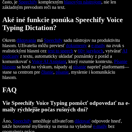
často, je
Speechify
komplexným
hlasovým nástrojom
, nie len
základným prevodom reči na text.
Aké iné funkcie ponúka Speechify Voice
Typing Dictation?
Okrem
diktovania
má
Speechify
sadu nástrojov na produktivitu
hlasom. Užívatelia môžu previesť
dokumenty
a
e-maily
na zvuk s
realistickými hlasmi cez
text to speech
v
60+ jazykoch
, vytvárať
AI
podcasty
z textu, automaticky ukladať poznámky z porád a
komunikovať s
Voice AI Assistant
, ktorý rozumie kontextu.
Písanie
hlasom
sa hodí na výskum, nápady aj
písanie
naprieč platformami—
stane sa centrom pre
čítanie
,
písanie
, myslenie i komunikáciu
hlasom.
FAQ
Vie Speechify Voice Typing pomôcť odpovedať na e-
maily rýchlejšie počas rušných dní?
Áno,
Speechify
umožňuje užívateľom
diktovať
odpovede hneď,
takže hovorené myšlienky sa menia na vyladené
e-maily
bez
spomalenia práce.