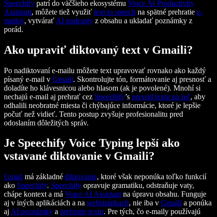
Speechify
patrí do väčšieho ekosystému
Voice AI Productivity
Assistant
, môžete tiež využiť
text to speech
na spätné prehratie
e-
mailov
, vytvárať
AI podcasty
z obsahu a ukladať poznámky z
porád.
Ako upraviť diktovaný text v Gmaili?
Po nadiktovaní e-mailu môžete text upravovať rovnako ako každý
písaný e-mail v
Gmaili
. Skontrolujte tón, formátovanie aj presnosť a
doladíte ho klávesnicou alebo hlasom (ak je povolené). Mnohí si
nechajú e-mail aj prehrať cez
Speechify
’s
prevod textu na reč
, aby
odhalili neobratné miesta či chýbajúce informácie, ktoré je lepšie
počuť než vidieť. Tento postup zvyšuje profesionalitu pred
odoslaním dôležitých správ.
Je Speechify Voice Typing lepší ako
vstavané diktovanie v Gmaili?
Gmail
má základné
diktovanie
, ktoré však neponúka toľko funkcií
ako
Speechify
.
Speechify
opravuje gramatiku, odstraňuje vaty,
chápe kontext a má
Voice AI Assistant
na úpravu obsahu. Funguje
aj v iných aplikáciách a na
webstránkach
, nie iba v
Gmaili
a ponúka
aj
AI poznámky
a
prehratie textu
. Pre tých, čo e-maily používajú