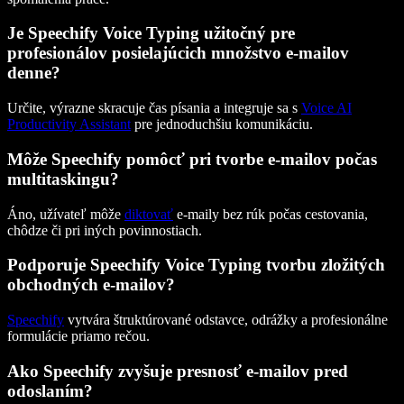
Je Speechify Voice Typing užitočný pre
profesionálov posielajúcich množstvo e-mailov
denne?
Určite, výrazne skracuje čas písania a integruje sa s
Voice AI
Productivity Assistant
pre jednoduchšiu komunikáciu.
Môže Speechify pomôcť pri tvorbe e-mailov počas
multitaskingu?
Áno, užívateľ môže
diktovať
e-maily bez rúk počas cestovania,
chôdze či pri iných povinnostiach.
Podporuje Speechify Voice Typing tvorbu zložitých
obchodných e-mailov?
Speechify
vytvára štruktúrované odstavce, odrážky a profesionálne
formulácie priamo rečou.
Ako Speechify zvyšuje presnosť e-mailov pred
odoslaním?