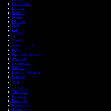
Nederlands
English
Français
Suomi
Deutsch
हिन्दी
Italiano
日本語
한국어
Norsk bokmål
Polski
Português Brasileiro
Русский
Українська
Español
Español (México)
Svenska
ไทย
Türkçe
Tiếng Việt
Română
Português
Български
ქართული