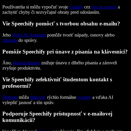
Používatelia si môžu vypočuť svoje
e-maily
cez
text to speech
a
zachytiť chyby či nezvyčajné obraty pred odoslaním.
Vie Speechify pomôcť s tvorbou obsahu e-mailu?
Jeho
Voice AI Assistant
pomôže tvoriť nápady, osnovy alebo
zhrnutia
do správy.
Pomôže Speechify pri únave z písania na klávesnici?
Áno,
písanie hlasom
znižuje únavu z dlhého písania a zároveň
zvyšuje produktivitu.
Vie Speechify zefektívniť študentom kontakt s
profesormi?
Študenti
môžu
diktovať
rýchlo formálne
e-maily
a vďaka AI
vylepšiť jasnosť a tón správ.
Podporuje Speechify prístupnosť v e-mailovej
komunikácii?