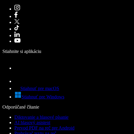
Stiahnite si aplikáciu
Stiahnuť pre macOS
Stiahnuť pre Windows
Odporúčané čítanie
Diktovanie a hlasové písanie
AI hlasový asistent
Prevod PDF na reč pre Android
Prehrávač textu na reč