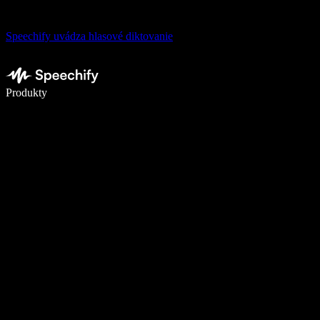
Speechify uvádza hlasové diktovanie
Píšte 5× rýchlejšie pomocou hlasového diktovania
Produkty
Zistiť viac