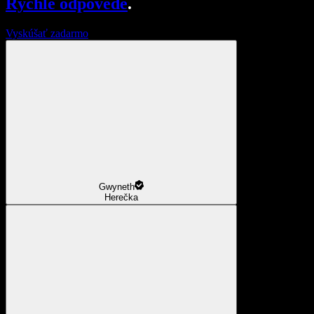
Rýchle odpovede
.
Vyskúšať zadarmo
Gwyneth
Herečka