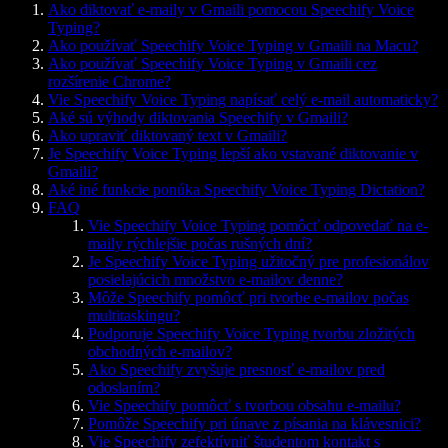
Ako diktovať e-maily v Gmaili pomocou Speechify Voice
Typing?
Ako používať Speechify Voice Typing v Gmaili na Macu?
Ako používať Speechify Voice Typing v Gmaili cez
rozšírenie Chrome?
Vie Speechify Voice Typing napísať celý e-mail automaticky?
Aké sú výhody diktovania Speechify v Gmaili?
Ako upraviť diktovaný text v Gmaili?
Je Speechify Voice Typing lepší ako vstavané diktovanie v
Gmaili?
Aké iné funkcie ponúka Speechify Voice Typing Dictation?
FAQ
Vie Speechify Voice Typing pomôcť odpovedať na e-
maily rýchlejšie počas rušných dní?
Je Speechify Voice Typing užitočný pre profesionálov
posielajúcich množstvo e-mailov denne?
Môže Speechify pomôcť pri tvorbe e-mailov počas
multitaskingu?
Podporuje Speechify Voice Typing tvorbu zložitých
obchodných e-mailov?
Ako Speechify zvyšuje presnosť e-mailov pred
odoslaním?
Vie Speechify pomôcť s tvorbou obsahu e-mailu?
Pomôže Speechify pri únave z písania na klávesnici?
Vie Speechify zefektívniť študentom kontakt s