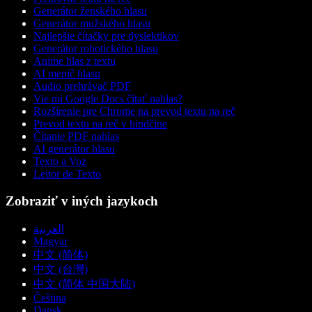
Generátor ženského hlasu
Generátor mužského hlasu
Najlepšie čítačky pre dyslektikov
Generátor robotického hlasu
Anime hlas z textu
AI menič hlasu
Audio prehrávač PDF
Vie mi Google Docs čítať nahlas?
Rozšírenie pre Chrome na prevod textu na reč
Prevod textu na reč v hindčine
Čítanie PDF nahlas
AI generátor hlasu
Texto a Voz
Leitor de Texto
Zobraziť v iných jazykoch
العربية
Magyar
中文 (简体)
中文 (台灣)
中文 (简体 中国大陆)
Čeština
Dansk