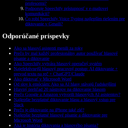
profesormi?
Podporuje Speechify prístupnosť v e-mailovej
komunikácii?
Čo robí Speechify Voice Typing najlepším riešením pre
diktovanie v Gmaili?
Odporúčané príspevky
Ako sa hlasoví asistenti menili za roky
Prečo by mal každý profesionálny autor používať hlasové
písanie a diktovanie
Ako Speechify vytvára hlasový operačný systém
Najefektívnejší hlasový pracovný postup: AI diktovanie +
prevod textu na reč + ChatGPT/Claude
Ako diktovať v Microsoft Word
Od slov k emóciám: Ako sa AI hlasy stávajú ľudskejšími
Hlavný prehľad 20 nástrojov na diktovanie hlasom
Prečo Google a Amazon vytvorili hlasových AI asistentov?
Najlepšie bezplatné diktovanie hlasu a hlasový vstup pre
Slack
Prečo je diktovanie na iPhone také zlé?
Najlepšie bezplatné hlasové písanie a diktovanie pre
Microsoft Word
Aká je história diktovania a hlasového písania?