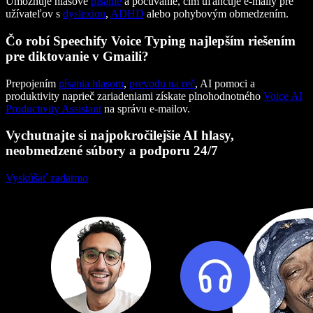
Umožňuje hlasové
písanie
a počúvanie, čím uľahčuje e-maily pre
užívateľov s
dyslexiou
,
ADHD
alebo pohybovým obmedzením.
Čo robí Speechify Voice Typing najlepším riešením
pre diktovanie v Gmaili?
Prepojením
písania hlasom
,
prevodu na reč
, AI pomoci a
produktivity naprieč zariadeniami získate plnohodnotného
Voice AI
Productivity Assistant
na správu e-mailov.
Vychutnajte si najpokročilejšie AI hlasy,
neobmedzené súbory a podporu 24/7
Vyskúšať zadarmo