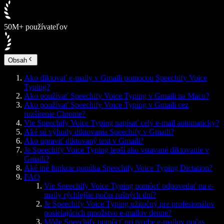
50M+ používateľov
Obsah
Ako diktovať e-maily v Gmaili pomocou Speechify Voice
Typing?
Ako používať Speechify Voice Typing v Gmaili na Macu?
Ako používať Speechify Voice Typing v Gmaili cez
rozšírenie Chrome?
Vie Speechify Voice Typing napísať celý e-mail automaticky?
Aké sú výhody diktovania Speechify v Gmaili?
Ako upraviť diktovaný text v Gmaili?
Je Speechify Voice Typing lepší ako vstavané diktovanie v
Gmaili?
Aké iné funkcie ponúka Speechify Voice Typing Dictation?
FAQ
Vie Speechify Voice Typing pomôcť odpovedať na e-
maily rýchlejšie počas rušných dní?
Je Speechify Voice Typing užitočný pre profesionálov
posielajúcich množstvo e-mailov denne?
Môže Speechify pomôcť pri tvorbe e-mailov počas