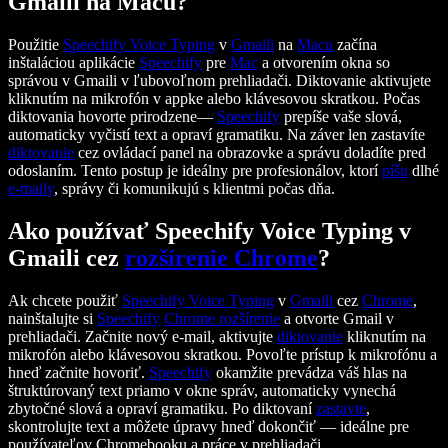
Gmaili na Macu?
Použitie
Speechify
Voice Typing
v
Gmaili
na
Macu
začína
inštaláciou aplikácie
Speechify
pre
Mac
a otvorením okna so
správou v Gmaili v ľubovoľnom prehliadači. Diktovanie aktivujete
kliknutím na mikrofón v appke alebo klávesovou skratkou. Počas
diktovania hovorte prirodzene—
Speechify
prepíše vaše slová,
automaticky vyčistí text a opraví gramatiku. Na záver len zastavíte
diktovanie
cez ovládací panel na obrazovke a správu doladíte pred
odoslaním. Tento postup je ideálny pre profesionálov, ktorí
píšu
dlhé
e-maily
, správy či komunikujú s klientmi počas dňa.
Ako používať Speechify Voice Typing v
Gmaili cez
rozšírenie Chrome
?
Ak chcete použiť
Speechify
Voice Typing
v
Gmaili
cez
Chrome
,
nainštalujte si
Speechify
Chrome
rozšírenie
a otvorte Gmail v
prehliadači. Začnite nový e-mail, aktivujte
diktovanie
kliknutím na
mikrofón alebo klávesovou skratkou. Povoľte prístup k mikrofónu a
hneď začnite hovoriť.
Speechify
okamžite prevádza váš hlas na
štruktúrovaný text priamo v okne správ, automaticky vynechá
zbytočné slová a opraví gramatiku. Po diktovaní
zastavte
,
skontrolujte text a môžete úpravy hneď dokončiť — ideálne pre
používateľov Chromebooku a práce v prehliadači.