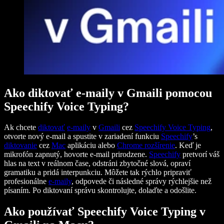
Ako diktovať e-maily v Gmaili pomocou
Speechify Voice Typing?
Ak chcete
diktovať
e-maily
v
Gmaili
cez
Speechify
Voice Typing
,
otvorte nový e-mail a spustite v zariadení funkciu
Speechify
’s
diktovanie
cez
Mac
aplikáciu alebo
Chrome
rozšírenie
. Keď je
mikrofón zapnutý, hovorte e-mail prirodzene.
Speechify
pretvorí váš
hlas na text v reálnom čase, odstráni zbytočné slová, opraví
gramatiku a pridá interpunkciu. Môžete tak rýchlo pripraviť
profesionálne
e-maily
, odpovede či následné správy rýchlejšie než
písaním. Po diktovaní správu skontrolujte, dolaďte a odošlite.
Ako používať Speechify Voice Typing v