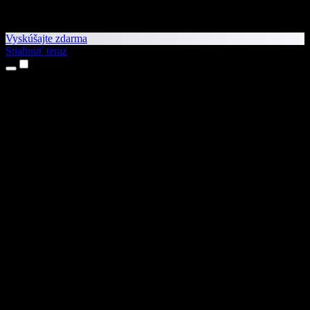
Vyskúšajte zdarma
Stiahnuť teraz
Produkty
Prevod textu na reč
Aplikácie pre iPhone a iPad
Aplikácia pre Android
Rozšírenie pre Chrome
Rozšírenie pre Edge
Webová aplikácia
Aplikácia pre Mac
Aplikácia pre Windows