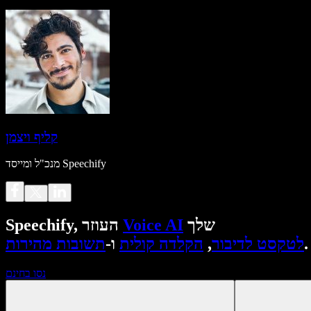
קליף ויצמן
מנכ"ל ומייסד Speechify
שלך
Voice AI
Speechify, העוזר
.
לטקסט לדיבור
,
הקלדה קולית
ו-
תשובות מהירות
נסו בחינם