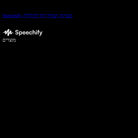
Speechify משיקה תמלול קול להקלדה
לכתוב פי 5 מהר יותר עם הכתבה קולית
מוצרים
למידע נוסף