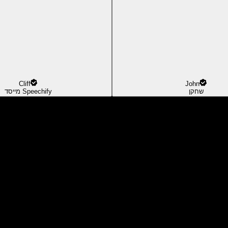
Cliff
John
שחקן
מייסד Speechify