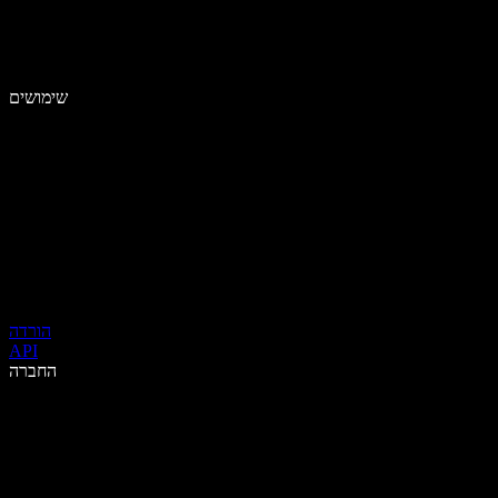
שימושים
הורדה
API
החברה