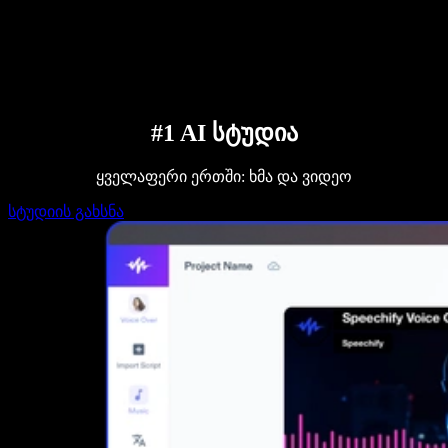
დაუკავშირდი გაყიდვების გუნდს
Speechify ბიზნესისა და EDU-სთვის
Speechify Work-ზე წვდომა
Speechify DSA-სთვის
SIMBA ხმოვანი აგენტები
Speechify დეველოპერებისთვის
#1 AI სტუდია
ყველაფერი ერთში: ხმა და ვიდეო
სტუდიის გახსნა