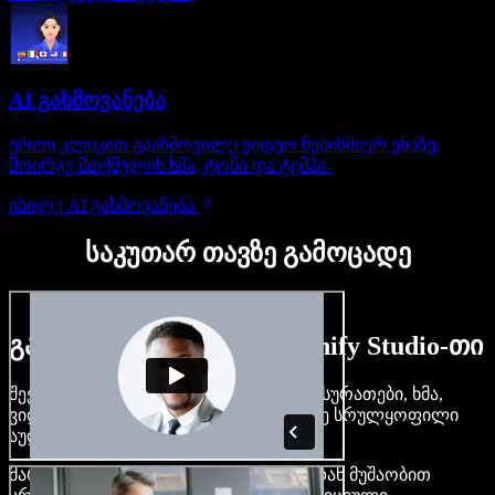
AI გახმოვანება
ერთი კლიკით გაახმოვილე ვიდეო ნებისმიერ ენაზე,
მოირგე მთქმელის ხმა, ტონი და ტემპი.
იხილე AI გახმოვანება
საკუთარ თავზე გამოცადე
გაიგე, რას შეძლებ Speechify Studio-თი
შექმენი გახმოვანება, დაამატე უფასო სურათები, ხმა,
ვიდეო, დააკლონირე შენი ხმა — ააწყე სრულყოფილი
აუდიო-ვიდეო პროექტები.
მარტივი ინტერფეისით და ბრაუზერიდან მუშაობით