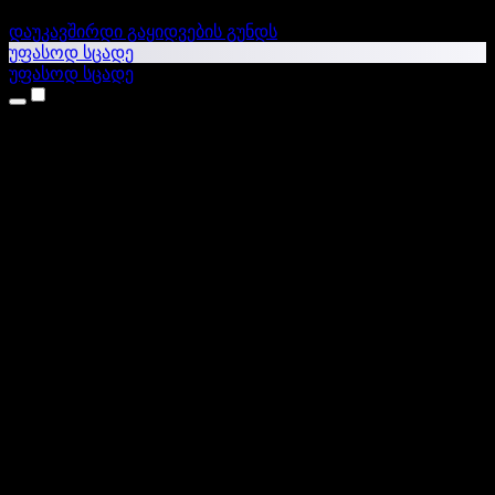
დაუკავშირდი გაყიდვების გუნდს
უფასოდ სცადე
უფასოდ სცადე
პროდუქტები
ტექსტი ხმაში
iPhone & iPad აპები
Android აპი
Chrome გაფართოება
Edge გაფართოება
ვებაპი
Mac აპი