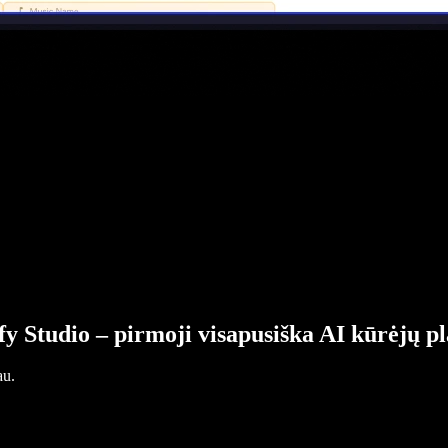
fy Studio – pirmoji visapusiška AI kūrėjų p
au.