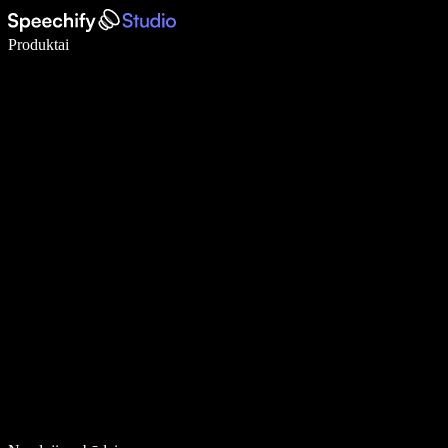
Rašykite 5× greičiau naudodami diktavimą balsu
Produktai
Sužinokite daugiau