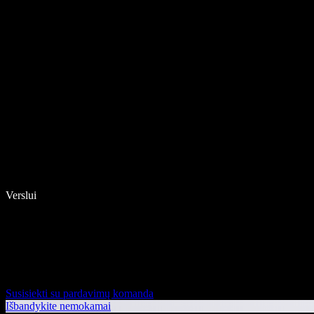
Verslui
Susisiekti su pardavimų komanda
Išbandykite nemokamai