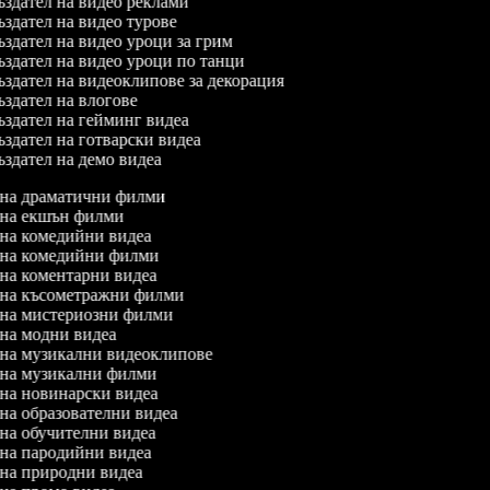
здател на видео реклами
здател на видео турове
здател на видео уроци за грим
здател на видео уроци по танци
здател на видеоклипове за декорация
здател на влогове
здател на гейминг видеа
здател на готварски видеа
здател на демо видеа
л на драматични филми
л на екшън филми
л на комедийни видеа
л на комедийни филми
л на коментарни видеа
л на късометражни филми
л на мистериозни филми
л на модни видеа
л на музикални видеоклипове
л на музикални филми
л на новинарски видеа
л на образователни видеа
л на обучителни видеа
л на пародийни видеа
л на природни видеа