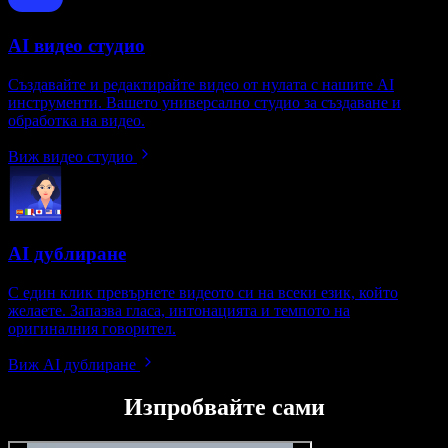
AI видео студио
Създавайте и редактирайте видео от нулата с нашите AI
инструменти. Вашето универсално студио за създаване и
обработка на видео.
Виж видео студио
AI дублиране
С един клик превърнете видеото си на всеки език, който
желаете. Запазва гласа, интонацията и темпото на
оригиналния говорител.
Виж AI дублиране
Изпробвайте сами