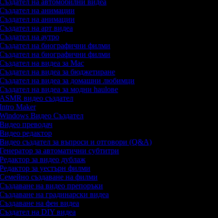
Създател на автомобилни видеа
Създател на анимации
Създател на анимации
Създател на арт видеа
Създател на аутро
Създател на биографични филми
Създател на биографични филми
Създател на видеа за Mac
Създател на видеа за бюджетиране
Създател на видеа за домашни любимци
Създател на видеа за модни haulове
ASMR видео създател
Intro Maker
Windows Видео Създател
Видео преводач
Видео редактор
Видео създател за въпроси и отговори (Q&A)
Генератор за автоматични субтитри
Редактор за видео дублаж
Редактор за уестърн филми
Семейно създаване на филми
Създаване на видео препоръки
Създаване на градинарски видеа
Създаване на фен видеа
Създател на DIY видеа