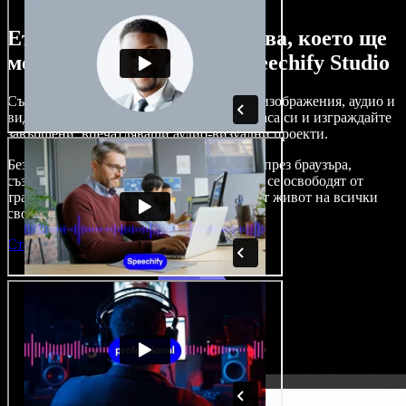
Ето само малка част от това, което ще
можете да правите със Speechify Studio
Създавайте дублажи, добавяйте стокови изображения, аудио и
видео без авторски права, клонирайте гласа си и изграждайте
завършени, впечатляващи аудио-визуални проекти.
Без крива на обучение и с достъп изцяло през браузъра,
създателите на съдържание вече могат да се освободят от
традиционните ограничения и да вдъхнат живот на всички
свои креативни идеи.
Стартирай Studio