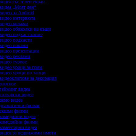
 видеа със зелен екран
 видеа „Моят ден“
 видео за Android
а видео интервюта
а видео колажи
а видео обиколки на къщи
 видео подкаст копие
а видео подкасти
а видео покани
а видео презентации
а видео реклами
 видео турове
 видео уроци за грим
а видео уроци по танци
 видеоклипове за декорация
 влогове
а гейминг видеа
 готварски видеа
 демо видеа
а драматични филми
а екшън филми
а комедийни видеа
а комедийни филми
а коментарни видеа
а видеа за недвижими имоти