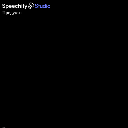
Пишете 5× по-бързо с гласово въвеждане
Продукти
Научете повече