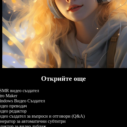
Открийте още
MR видео създател
tro Maker
ndows Видео Създател
део преводач
део редактор
део създател за въпроси и отговори (Q&A)
нератор за автоматични субтитри
дактор за видео дублаж