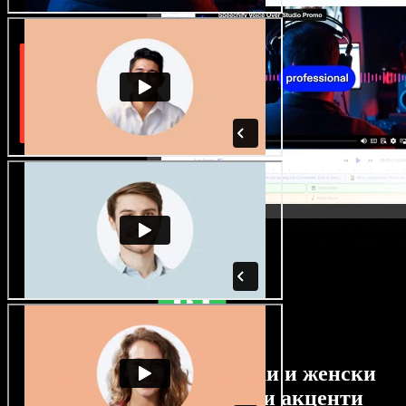
Огромен избор от мъжки и женски
гласове с най-различни акценти