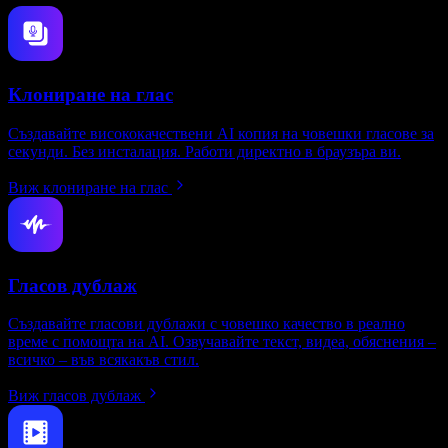
Клониране на глас
Създавайте висококачествени AI копия на човешки гласове за
секунди. Без инсталация. Работи директно в браузъра ви.
Виж клониране на глас
Гласов дублаж
Създавайте гласови дублажи с човешко качество в реално
време с помощта на AI. Озвучавайте текст, видеа, обяснения –
всичко – във всякакъв стил.
Виж гласов дублаж