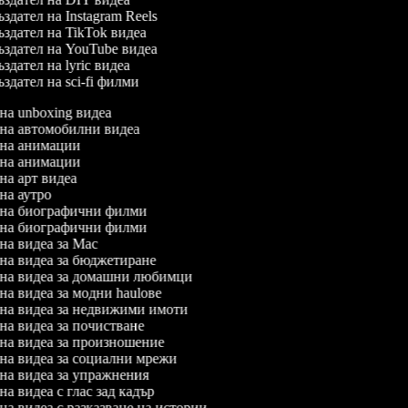
здател на Instagram Reels
здател на TikTok видеа
здател на YouTube видеа
здател на lyric видеа
здател на sci-fi филми
 на unboxing видеа
л на автомобилни видеа
л на анимации
л на анимации
 на арт видеа
 на аутро
л на биографични филми
л на биографични филми
 на видеа за Mac
л на видеа за бюджетиране
л на видеа за домашни любимци
 на видеа за модни haulове
л на видеа за недвижими имоти
 на видеа за почистване
л на видеа за произношение
л на видеа за социални мрежи
л на видеа за упражнения
 на видеа с глас зад кадър
 на видеа с разказване на истории