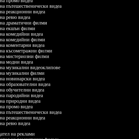
л на промо видеа
л на пътешественически видеа
л на реакционни видеа
л на ревю видеа
л на драматични филми
л на екшън филми
л на комедийни видеа
л на комедийни филми
л на коментарни видеа
л на късометражни филми
л на мистериозни филми
л на модни видеа
л на музикални видеоклипове
л на музикални филми
л на новинарски видеа
л на образователни видеа
л на обучителни видеа
л на пародийни видеа
л на природни видеа
л на промо видеа
л на пътешественически видеа
л на реакционни видеа
л на ревю видеа
ател на реклами