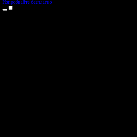
Изпробвайте безплатно
Продукти
Текст в реч
Приложения за iPhone и iPad
Приложение за Android
Разширение за Chrome
Разширение за Edge
Уеб приложение
Приложение за Mac
Приложение за Windows
AI генератор на глас
Гласов запис
Дублаж