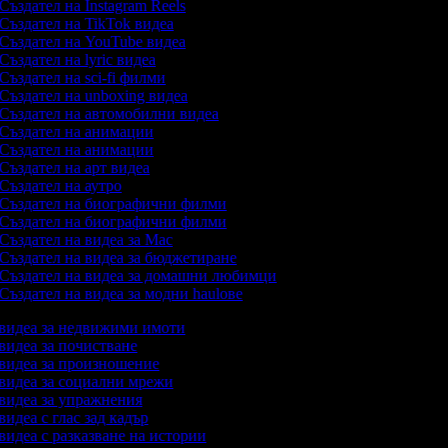
Създател на Instagram Reels
Създател на TikTok видеа
Създател на YouTube видеа
Създател на lyric видеа
Създател на sci-fi филми
Създател на unboxing видеа
Създател на автомобилни видеа
Създател на анимации
Създател на анимации
Създател на арт видеа
Създател на аутро
Създател на биографични филми
Създател на биографични филми
Създател на видеа за Mac
Създател на видеа за бюджетиране
Създател на видеа за домашни любимци
Създател на видеа за модни haulове
а видеа за недвижими имоти
 видеа за почистване
а видеа за произношение
а видеа за социални мрежи
а видеа за упражнения
 видеа с глас зад кадър
 видеа с разказване на истории