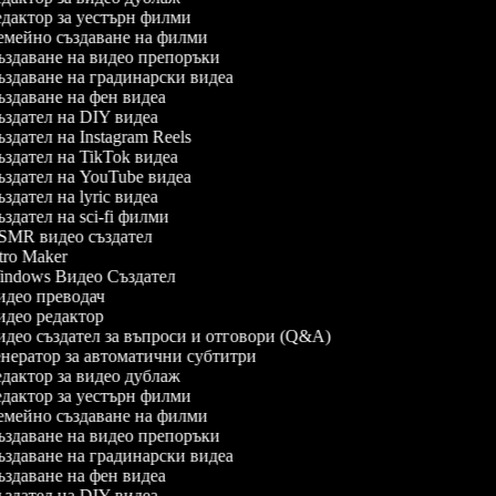
дактор за уестърн филми
мейно създаване на филми
здаване на видео препоръки
здаване на градинарски видеа
здаване на фен видеа
здател на DIY видеа
здател на Instagram Reels
здател на TikTok видеа
здател на YouTube видеа
здател на lyric видеа
здател на sci-fi филми
MR видео създател
tro Maker
ndows Видео Създател
део преводач
део редактор
део създател за въпроси и отговори (Q&A)
нератор за автоматични субтитри
дактор за видео дублаж
дактор за уестърн филми
мейно създаване на филми
здаване на видео препоръки
здаване на градинарски видеа
здаване на фен видеа
здател на DIY видеа