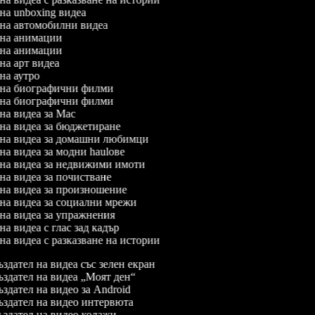
 на unboxing видеа
л на автомобилни видеа
л на анимации
л на анимации
 на арт видеа
 на аутро
л на биографични филми
л на биографични филми
 на видеа за Mac
л на видеа за бюджетиране
л на видеа за домашни любимци
 на видеа за модни haulове
л на видеа за недвижими имоти
 на видеа за почистване
л на видеа за произношение
л на видеа за социални мрежи
л на видеа за упражнения
 на видеа с глас зад кадър
 на видеа с разказване на истории
здател на видеа със зелен екран
здател на видеа „Моят ден“
здател на видео за Android
здател на видео интервюта
здател на видео колажи