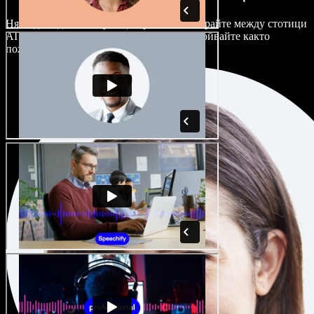
Няма два еднакво звучащи проекта. Избирайте между стотици
AI гласови актьори и акценти и ги настройвайте както
пожелаете.