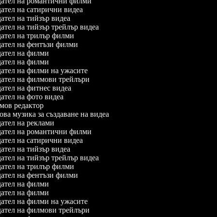
ател на романтични филми
ател на сатирични видеа
тел на тийзър видеа
тел на тийзър трейлър видеа
ател на трилър филми
ател на фентъзи филми
ател на филми
ател на филми
ател на филми на ужасите
ател на филмови трейлъри
ател на фитнес видеа
тел на фото видеа
ов редактор
а музика за създаване на видеа
ател на реклами
ател на романтични филми
ател на сатирични видеа
тел на тийзър видеа
тел на тийзър трейлър видеа
ател на трилър филми
ател на фентъзи филми
ател на филми
ател на филми
ател на филми на ужасите
ател на филмови трейлъри