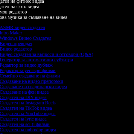
ател на фитнес видеа
тел на фото видеа
ов редактор
а музика за създаване на видеа
ASMR видео създател
Intro Maker
Windows Видео Създател
Видео преводач
Видео редактор
Видео създател за въпроси и отговори (Q&A)
Генератор за автоматични субтитри
Редактор за видео дублаж
Редактор за уестърн филми
Семейно създаване на филми
Създаване на видео препоръки
Създаване на градинарски видеа
Създаване на фен видеа
Създател на DIY видеа
Създател на Instagram Reels
Създател на TikTok видеа
Създател на YouTube видеа
Създател на lyric видеа
Създател на sci-fi филми
Създател на unboxing видеа