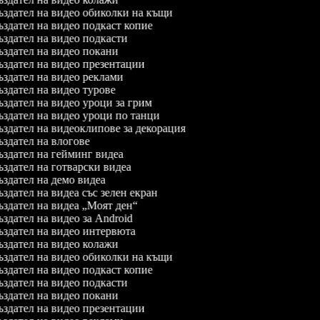
здател на видео обиколки на къщи
здател на видео подкаст копие
здател на видео подкасти
здател на видео покани
здател на видео презентации
здател на видео реклами
здател на видео турове
здател на видео уроци за грим
здател на видео уроци по танци
здател на видеоклипове за декорация
здател на влогове
здател на гейминг видеа
здател на готварски видеа
здател на демо видеа
здател на видеа със зелен екран
здател на видеа „Моят ден“
здател на видео за Android
здател на видео интервюта
здател на видео колажи
здател на видео обиколки на къщи
здател на видео подкаст копие
здател на видео подкасти
здател на видео покани
здател на видео презентации