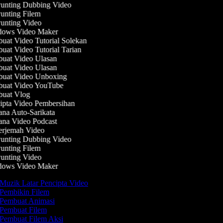
unting Dubbing Video
nting Filem
nting Video
ows Video Maker
at Video Tutorial Solekan
at Video Tutorial Tarian
uat Video Ulasan
uat Video Ulasan
uat Video Unboxing
uat Video YouTube
uat Vlog
pta Video Pembersihan
na Auto-Sarikata
na Video Podcast
rjemah Video
unting Dubbing Video
nting Filem
nting Video
ows Video Maker
Muzik Latar Pencipta Video
Pembikin Filem
Pembuat Animasi
Pembuat Filem
Pembuat Filem Aksi