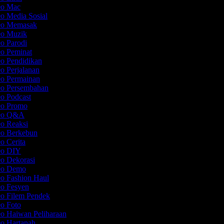
deo Mac
eo Media Sosial
deo Memasak
eo Muzik
eo Parodi
eo Peminat
eo Pendidikan
eo Perjalanan
eo Permainan
eo Persembahan
eo Podcast
deo Promo
deo Q&A
eo Reaksi
eo Berkebun
eo Cerita
deo DIY
eo Dekorasi
deo Demo
eo Fashion Haul
eo Fesyen
eo Filem Pendek
eo Foto
eo Haiwan Peliharaan
eo Hartanah