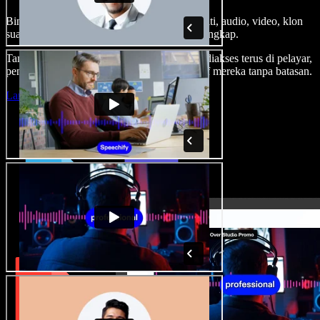
Bina suara latar, tambah imej stok tanpa royalti, audio, video, klon
suara anda, untuk projek audio video yang lengkap.
Tanpa keluk pembelajaran dan semua boleh diakses terus di pelayar,
pencipta boleh realisasikan segala idea kreatif mereka tanpa batasan.
Lancarkan Studio