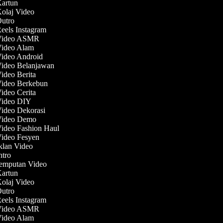
Kartun
Kolaj Video
Outro
Reels Instagram
 Video ASMR
 Video Alam
Video Android
Video Belanjawan
Video Berita
Video Berkebun
Video Cerita
 Video DIY
Video Dekorasi
 Video Demo
Video Fashion Haul
Video Fesyen
Iklan Video
Intro
Jemputan Video
Kartun
Kolaj Video
Outro
Reels Instagram
 Video ASMR
 Video Alam