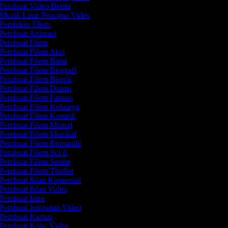
Pembuat Video Berita
Muzik Latar Pencipta Video
Pembikin Filem
Pembuat Animasi
Pembuat Filem
Pembuat Filem Aksi
Pembuat Filem Barat
Pembuat Filem Biografi
Pembuat Filem Biopik
Pembuat Filem Drama
Pembuat Filem Fantasi
Pembuat Filem Keluarga
Pembuat Filem Komedi
Pembuat Filem Misteri
Pembuat Filem Muzikal
Pembuat Filem Romantik
Pembuat Filem Sci-fi
Pembuat Filem Seram
Pembuat Filem Thriller
Pembuat Iklan Komersial
Pembuat Iklan Video
Pembuat Intro
Pembuat Jemputan Video
Pembuat Kartun
Pembuat Kolaj Video