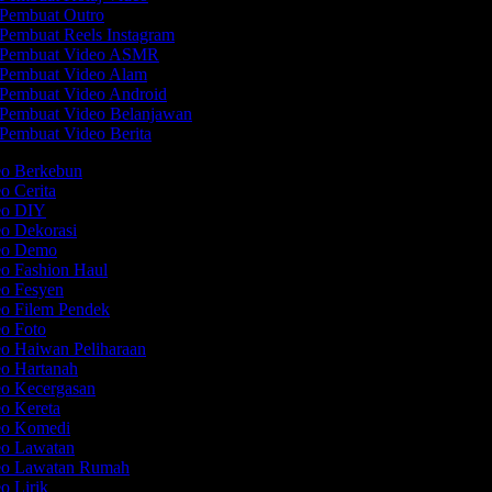
Pembuat Outro
Pembuat Reels Instagram
Pembuat Video ASMR
Pembuat Video Alam
Pembuat Video Android
Pembuat Video Belanjawan
Pembuat Video Berita
eo Berkebun
eo Cerita
deo DIY
eo Dekorasi
deo Demo
eo Fashion Haul
eo Fesyen
eo Filem Pendek
eo Foto
eo Haiwan Peliharaan
eo Hartanah
eo Kecergasan
eo Kereta
deo Komedi
eo Lawatan
deo Lawatan Rumah
eo Lirik