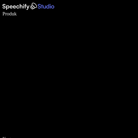
Tulis 5× lebih pantas dengan menaip menggunakan suara
Produk
Ketahui Lebih Lanjut