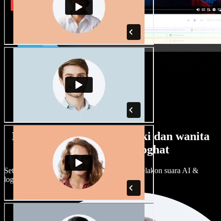
Banyak pilihan suara lelaki dan wanita
dengan pelbagai loghat
Setiap projek boleh jadi unik. Pilih ratusan pelakon suara AI &
loghat, laraskan ikut cita rasa anda.