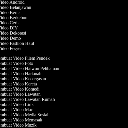
Video Android
Video Belanjawan
Video Berita
Video Berkebun
Video Cerita
 Video DIY
Video Dekorasi
 Video Demo
Video Fashion Haul
Video Fesyen
mbuat Video Filem Pendek
mbuat Video Foto
mbuat Video Haiwan Peliharaan
mbuat Video Hartanah
mbuat Video Kecergasan
mbuat Video Kereta
mbuat Video Komedi
mbuat Video Lawatan
mbuat Video Lawatan Rumah
mbuat Video Lirik
mbuat Video Mac
mbuat Video Media Sosial
mbuat Video Memasak
mbuat Video Muzik