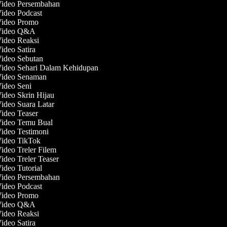
Video Persembahan
Video Podcast
 Video Promo
 Video Q&A
Video Reaksi
Video Satira
Video Sebutan
Video Sehari Dalam Kehidupan
 Video Senaman
Video Seni
Video Skrin Hijau
Video Suara Latar
Video Teaser
Video Temu Bual
Video Testimoni
Video TikTok
Video Treler Filem
Video Treler Teaser
Video Tutorial
Video Persembahan
Video Podcast
 Video Promo
 Video Q&A
Video Reaksi
Video Satira