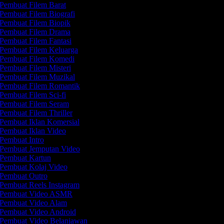
Pembuat Filem Barat
Pembuat Filem Biografi
Pembuat Filem Biopik
Pembuat Filem Drama
Pembuat Filem Fantasi
Pembuat Filem Keluarga
Pembuat Filem Komedi
Pembuat Filem Misteri
Pembuat Filem Muzikal
Pembuat Filem Romantik
Pembuat Filem Sci-fi
Pembuat Filem Seram
Pembuat Filem Thriller
Pembuat Iklan Komersial
Pembuat Iklan Video
Pembuat Intro
Pembuat Jemputan Video
Pembuat Kartun
Pembuat Kolaj Video
Pembuat Outro
Pembuat Reels Instagram
Pembuat Video ASMR
Pembuat Video Alam
Pembuat Video Android
Pembuat Video Belanjawan