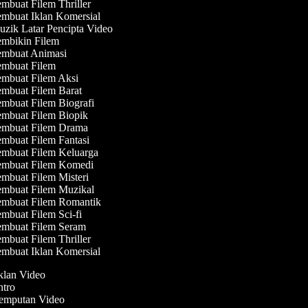
mbuat Filem Thriller
mbuat Iklan Komersial
zik Latar Pencipta Video
mbikin Filem
mbuat Animasi
mbuat Filem
mbuat Filem Aksi
mbuat Filem Barat
mbuat Filem Biografi
mbuat Filem Biopik
mbuat Filem Drama
mbuat Filem Fantasi
mbuat Filem Keluarga
mbuat Filem Komedi
mbuat Filem Misteri
mbuat Filem Muzikal
mbuat Filem Romantik
mbuat Filem Sci-fi
mbuat Filem Seram
mbuat Filem Thriller
mbuat Iklan Komersial
Iklan Video
Intro
Jemputan Video