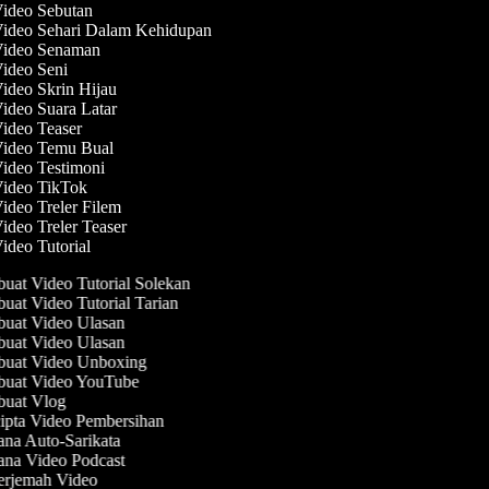
Video Sebutan
Video Sehari Dalam Kehidupan
 Video Senaman
Video Seni
Video Skrin Hijau
Video Suara Latar
Video Teaser
Video Temu Bual
Video Testimoni
Video TikTok
Video Treler Filem
Video Treler Teaser
Video Tutorial
at Video Tutorial Solekan
at Video Tutorial Tarian
uat Video Ulasan
uat Video Ulasan
uat Video Unboxing
uat Video YouTube
uat Vlog
pta Video Pembersihan
na Auto-Sarikata
na Video Podcast
rjemah Video