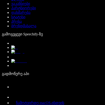
ვაკანსიები
პარტნიორები
დახმარება
სტატუსი
პრესა
ბრენდმასალა
გამოგვყევი Speechify-ზე
გადმოწერე აპი
ჩამოტვირთე macOS-ისთვის