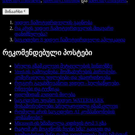
speechify.com/news
,
speechify.com/blog
და
speechify.com/press
.
შინაარსი
ვიდეო ჩამოტვირთველის გაცნობა
რა არის ვიდეო ჩამოტვირთველის მთავარი
დანიშნულება?
საუკეთესო 8 ვიდეო ჩამოტვირთველი აპლიკაცია
რეკომენდებული პოსტები
სრული გზამკვლევი მეტყველების სინთეზზე
Veed-ის გამოყენება: მომსახურების პირობები,
კომერციული უფლებები და უსაფრთხოება
როგორ გავახმოვანოთ ვიდეო - ხელსაწყოები,
რჩევები და ტექნიკა
ფილმიდან აუდიოს მიღება
საუკეთესო უფასო ვიდეო WATERMARK
მოსაშორებლები: სრულყოფილი გზამკვლევი
რომელი არის საუკეთესო AI კომპანიონების
კომპანიები?
Microsoft-ის ხმამაღლა კითხვის ტოპ 3 გზა
რატომ არ მოგვწონს ჩვენი ხმა? გაიგეთ და
გაუმჯობესეთ შენი დამოკიდებულება შენს ხმასთან