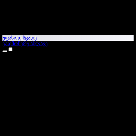
უფასოდ სცადე
გადმოწერე ახლავე
პროდუქტები
ტექსტი ხმაში
iPhone & iPad აპები
Android აპი
Chrome გაფართოება
Edge გაფართოება
ვებაპი