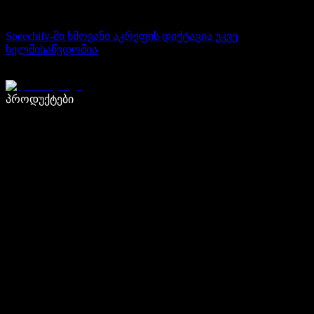
Speechify-ში ხმოვანი აკრეფის დიქტაცია უკვე
ხელმისაწვდომია
დაწერე 5-ჯერ სწრაფად ხმით კარნახით
პროდუქტები
გაიგე მეტი