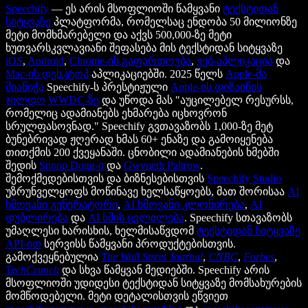
Speechify
— ეს არის მსოფლიოში წამყვანი
ტექსტიდან
სიტყვაზე
პლატფორმა, რომელსაც ენდობა 50 მილიონზე
მეტი მომხმარებელი და აქვს 500,000-ზე მეტი
ხუთვარსკვლავიანი შეფასება მის ტექსტიდან სიტყვაზე
iOS
,
Android
,
Chrome-ის გაფართოება
,
ვებ-აპლიკაცია
და
Mac-ის დესკტოპ
აპლიკაციებში. 2025 წელს
Apple-მა
მიანიჭა
Speechify-ს პრესტიჟული
Apple-ის დიზაინის
ჯილდო
WWDC-ზე
და უწოდა მას "აუცილებელ რესურსს,
რომელიც ადამიანებს ეხმარება იცხოვრონ
სრულფასოვნად." Speechify გვთავაზობს 1,000-ზე მეტ
ბუნებრივად ჟღერად ხმას 60+ ენაზე და გამოიყენება
თითქმის 200 ქვეყანაში. ცნობილი ადამიანების ხმებში
შედის
Snoop Dogg-ი
და
Gwyneth Paltrow
.
შემოქმედებისთვის და ბიზნესებისთვის
Speechify Studio
უზრუნველყოფს მოწინავე ხელსაწყოებს, მათ შორისაა
AI
ხმოვანი გენერატორი
,
AI ხმოვანი კლონირება
,
AI
დუბლირება
და
AI ხმის ცვლილება
. Speechify სთავაზობს
უმაღლესი ხარისხის, ხელმისაწვდომ
ტექსტიდან სიტყვაზე
API-ით
სერვისს წამყვანი პროდუქტებისთვის.
გამოქვეყნებულია
The Wall Street Journal
,
CNBC
,
Forbes
,
TechCrunch
და სხვა წამყვან მედიებში. Speechify არის
მსოფლიოში უდიდესი ტექსტიდან სიტყვაზე მომსახურების
მომწოდებელი. მეტი დეტალისთვის ეწვიეთ