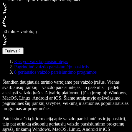
50 mln.+ vartotojų
Turinys
Kas yra vaizdo parsisiuntėjas
Pagrindinė vaizdo parsisiuntėjo paskirtis
8 geriausios vaizdo parsisiuntimo programos
Šiandien daugiausia turinio vartojame per vaizdo įrašus. Vienas
svarbiausių įrankių –
vaizdo parsisiuntėjas
. Jo paskirtis – padėti
atsisiųsti vaizdo įrašus iš įvairių platformų į jūsų įrenginį: Windows,
MacOS, Linux, Android ar iOS. Šiame straipsnyje apžvelgsime
pagrindines šių įrankių savybes, veikimą ir aštuonias populiariausias
programas ar programėles.
Pateiksiu aiškią informaciją apie vaizdo parsisiuntėjus ir jų paskirtį,
taip pat atrinktą aštuonių geriausių vaizdo parsisiuntimo programų
sąrašą, tinkamų Windows, MacOS, Linux, Android ir iOS