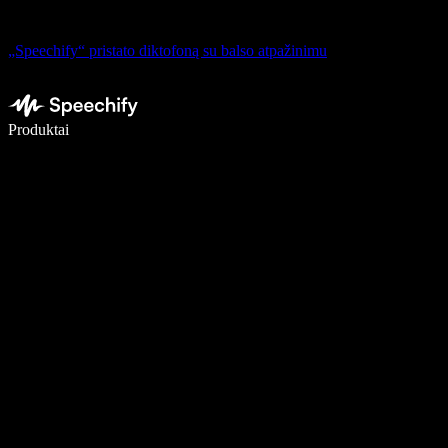
„Speechify“ pristato diktofoną su balso atpažinimu
Rašykite 5× greičiau naudodami diktavimą balsu
Produktai
Sužinokite daugiau