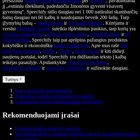
prestižiniu
Apple dizaino apdovanojimu
per
WWDC
, pavadindama
jį „esminiu ištekliumi, padedančiu žmonėms gyventi visavertį
gyvenimą“. Speechify siūlo daugiau nei 1 000 natūraliai skambančių
balsų daugiau nei 60 kalbų ir naudojamas beveik 200 šalių. Tarp
įžymybių balsų –
Snoop Dogg
ir
Gwyneth Paltrow
. Kūrėjams ir
verslui
Speechify Studio
suteikia išplėstinius įrankius, tarp kurių yra
AI balso generatorius
,
AI balso klonavimas
,
AI dubliavimas
ir
AI
balso keitiklis
. Speechify taip pat aprūpina pažangius produktus
kokybišku ir ekonomišku
teksto į kalbą API
. Apie mus rašė
The
Wall Street Journal
,
CNBC
,
Forbes
,
TechCrunch
ir kiti didieji
naujienų portalai, todėl Speechify yra didžiausias teksto į kalbą
teikėjas pasaulyje. Apsilankykite
speechify.com/news
,
speechify.com/blog
ir
speechify.com/press
ir sužinokite daugiau.
Turinys
Kas yra vaizdo parsisiuntėjas
Pagrindinė vaizdo parsisiuntėjo paskirtis
8 geriausios vaizdo parsisiuntimo programos
Rekomenduojami įrašai
Galutinis kalbos sintezės vadovas
Veed naudojimas: paslaugų teikimo sąlygos, komercinės teisės
ir saugumas