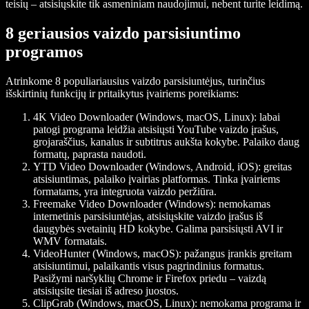
teisių – atsisiųskite tik asmeniniam naudojimui, nebent turite leidimą.
8 geriausios vaizdo parsisiuntimo
programos
Atrinkome 8 populiariausius vaizdo parsisiuntėjus, turinčius
išskirtinių funkcijų ir pritaikytus įvairiems poreikiams:
4K Video Downloader (Windows, macOS, Linux)
: labai
patogi programa leidžia atsisiųsti YouTube vaizdo įrašus,
grojaraščius, kanalus ir subtitrus aukšta kokybe. Palaiko daug
formatų, paprasta naudoti.
YTD Video Downloader (Windows, Android, iOS)
: greitas
atsisiuntimas, palaiko įvairias platformas. Tinka įvairiems
formatams, yra integruota vaizdo peržiūra.
Freemake Video Downloader (Windows)
: nemokamas
internetinis parsisiuntėjas, atsisiųskite vaizdo įrašus iš
daugybės svetainių HD kokybe. Galima parsisiųsti AVI ir
WMV formatais.
VideoHunter (Windows, macOS)
: pažangus įrankis greitam
atsisiuntimui, palaikantis visus pagrindinius formatus.
Pasižymi naršyklių Chrome ir Firefox priedu – vaizdą
atsisiųsite tiesiai iš adreso juostos.
ClipGrab (Windows, macOS, Linux)
: nemokama programa ir