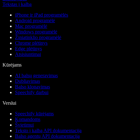
Tekstas į kalbą
iPhone ir iPad programėlės
Android programėlė
Mac programėlė
Windows programėlė
Žiniatinklio programėlė
Chrome plėtinys
Edge plėtinys
Atsisiuntimai
Kūrėjams
AI balsų generavimas
Dubliavimas
Balso klonavimas
Speechify darbui
Verslui
Speechify kūrėjams
Komandoms
Švietimui
Teksto į kalbą API dokumentacija
Balso agentų API dokumentacija