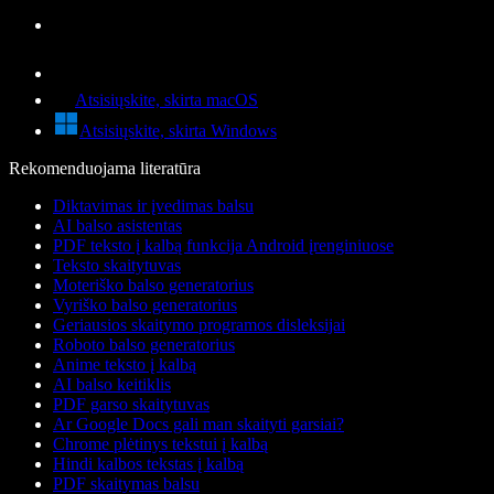
Atsisiųskite, skirta macOS
Atsisiųskite, skirta Windows
Rekomenduojama literatūra
Diktavimas ir įvedimas balsu
AI balso asistentas
PDF teksto į kalbą funkcija Android įrenginiuose
Teksto skaitytuvas
Moteriško balso generatorius
Vyriško balso generatorius
Geriausios skaitymo programos disleksijai
Roboto balso generatorius
Anime teksto į kalbą
AI balso keitiklis
PDF garso skaitytuvas
Ar Google Docs gali man skaityti garsiai?
Chrome plėtinys tekstui į kalbą
Hindi kalbos tekstas į kalbą
PDF skaitymas balsu