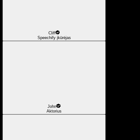
Cliff
Speechify įkūrėjas
John
Aktorius