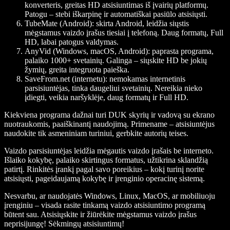
konverteris, greitas HD atsisiuntimas iš įvairių platformų.
Patogu – stebi iškarpinę ir automatiškai pasiūlo atsisiųsti.
TubeMate (Android)
: skirta Android, leidžia siųstis
mėgstamus vaizdo įrašus tiesiai į telefoną. Daug formatų, Full
HD, labai patogus valdymas.
AnyVid (Windows, macOS, Android)
: paprasta programa,
palaiko 1000+ svetainių. Galinga – siųskite HD be jokių
žymių, greita integruota paieška.
SaveFrom.net (internetu)
: nemokamas internetinis
parsisiuntėjas, tinka daugeliui svetainių. Nereikia nieko
įdiegti, veikia naršyklėje, daug formatų ir Full HD.
Kiekviena programa dažnai turi DUK skyrių ir vadovą su ekrano
nuotraukomis, paaiškinantį naudojimą. Primename – atsisiuntėjus
naudokite tik asmeniniam turiniui, gerbkite autorių teises.
Vaizdo parsisiuntėjas leidžia mėgautis vaizdo įrašais be interneto.
Išlaiko kokybę, palaiko skirtingus formatus, užtikrina sklandžią
patirtį. Rinkitės įrankį pagal savo poreikius – kokį turinį norite
atsisiųsti, pageidaujamą kokybę ir įrenginio operacinę sistemą.
Nesvarbu, ar naudojatės Windows, Linux, MacOS, ar mobiliuoju
įrenginiu – visada rasite tinkamą vaizdo atsisiuntimo programą
būtent sau. Atsisiųskite ir žiūrėkite mėgstamus vaizdo įrašus
neprisijungę! Sėkmingų atsisiuntimų!