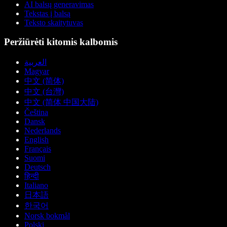
AI balsų generavimas
Tekstas į balsą
Teksto skaitytuvas
Peržiūrėti kitomis kalbomis
العربية
Magyar
中文 (简体)
中文 (台灣)
中文 (简体 中国大陆)
Čeština
Dansk
Nederlands
English
Français
Suomi
Deutsch
हिन्दी
Italiano
日本語
한국어
Norsk bokmål
Polski