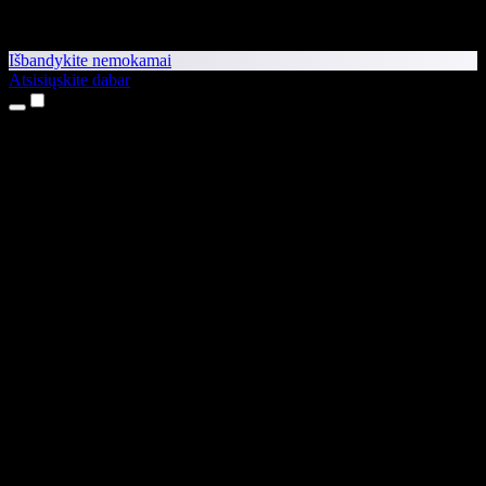
Išbandykite nemokamai
Atsisiųskite dabar
Produktai
Teksto skaitymas balsu
iPhone ir iPad programėlės
Android programėlė
Chrome plėtinys
Edge plėtinys
Interneto programėlė
Mac programėlė
Windows programėlė