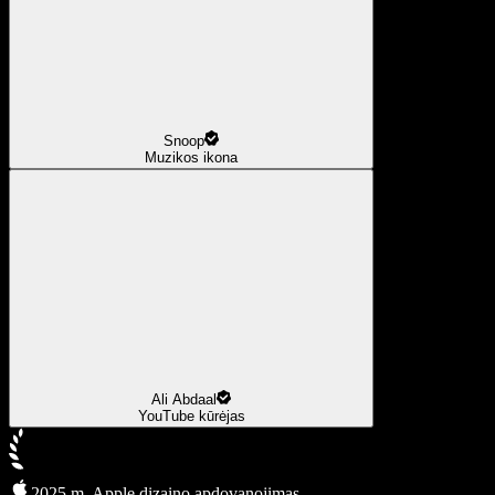
Snoop
Muzikos ikona
Ali Abdaal
YouTube kūrėjas
2025 m. Apple dizaino apdovanojimas