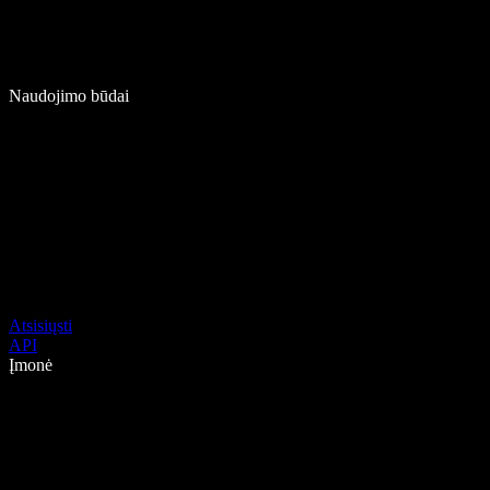
Naudojimo būdai
Atsisiųsti
API
Įmonė