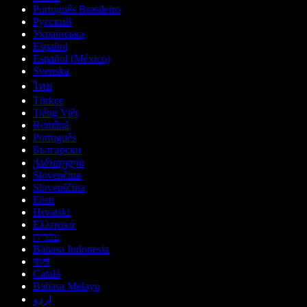
Português Brasileiro
Русский
Українська
Español
Español (México)
Svenska
ไทย
Türkçe
Tiếng Việt
Română
Português
Български
ქართული
Slovenčina
Slovenščina
Eesti
Hrvatski
Ελληνικά
עברית
Bahasa Indonesia
বাংলা
Català
Bahasa Melayu
اردو