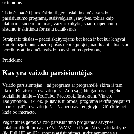
sistemoms.
Tikimės padėti jums išsirinkti geriausiai tinkančią vaizdo
parsisiuntimo programą, atsižvelgiant į savybes, tokias kaip
platformų suderinamumas, vaizdo kokybė, sparta, operacinių
sistemų ir skirtingų formatų palaikymas.
Straipsnio tikslas – padėti skaitytojams bet kada ir bet kur lengvai
žiūrėti mėgstamus vaizdo įrašus neprisijungus, naudojant labiausiai
poreikius atitinkančią vaizdo parsisiuntimo priemonę.
Pradėkime.
Kas yra vaizdo parsisiuntėjas
Vaizdo parsisiuntėjas – tai programa ar programėlė, skirta iš tam
tikro URL atsisiųsti vaizdo įrašą. Adresą galite gauti iš daugelio
socialinių tinklų – YouTube, Facebook, Instagram, Vimeo,
Dailymotion, TikTok. Įklijavus nuorodą, programa leidžia paspausti
„parsisiųsti“, o vaizdo įrašas išsaugomas įrenginyje – žiūrėkite bet
kada be interneto.
Pagrindinės geros vaizdo parsisiuntimo programos savybės:
palaikomi keli formatai (AVI, WMV ir kt.), aukšta vaizdo kokybė
(iki Full HD ar 4K), spartus atsisiuntimas, suderinamumas su