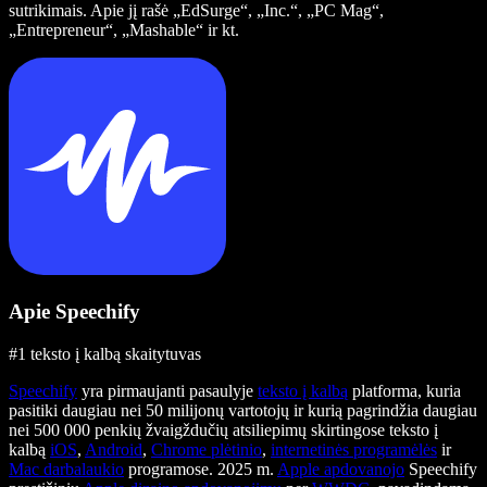
sutrikimais. Apie jį rašė „EdSurge“, „Inc.“, „PC Mag“,
„Entrepreneur“, „Mashable“ ir kt.
Apie Speechify
#1 teksto į kalbą skaitytuvas
Speechify
yra pirmaujanti pasaulyje
teksto į kalbą
platforma, kuria
pasitiki daugiau nei 50 milijonų vartotojų ir kurią pagrindžia daugiau
nei 500 000 penkių žvaigždučių atsiliepimų skirtingose teksto į
kalbą
iOS
,
Android
,
Chrome plėtinio
,
internetinės programėlės
ir
Mac darbalaukio
programose. 2025 m.
Apple apdovanojo
Speechify