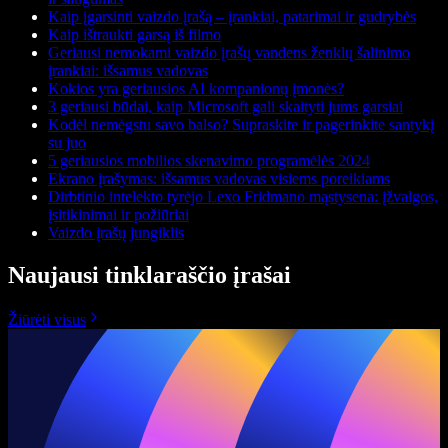
Kaip įgarsinti vaizdo įrašą – įrankiai, patarimai ir gudrybės
Kaip ištraukti garsą iš filmo
Geriausi nemokami vaizdo įrašų vandens ženklų šalinimo
įrankiai: išsamus vadovas
Kokios yra geriausios AI kompanionų įmonės?
3 geriausi būdai, kaip Microsoft gali skaityti jums garsiai
Kodėl nemėgstu savo balso? Supraskite ir pagerinkite santykį
su juo
5 geriausios mobilios skenavimo programėlės 2024
Ekrano įrašymas: išsamus vadovas visiems poreikiams
Dirbtinio intelekto tyrėjo Lexo Fridmano mąstysena: įžvalgos,
įsitikinimai ir požiūriai
Vaizdo įrašų jungiklis
Naujausi tinklaraščio įrašai
Žiūrėti visus