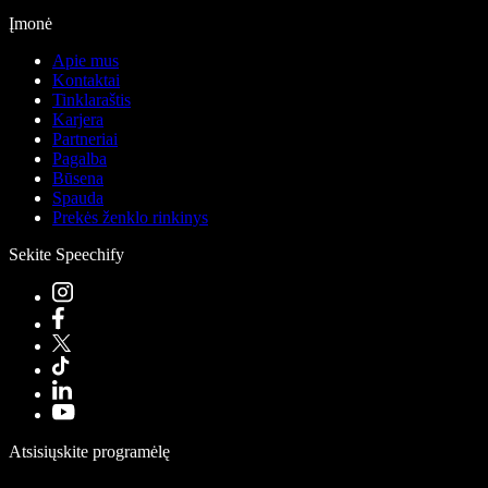
Įmonė
Apie mus
Kontaktai
Tinklaraštis
Karjera
Partneriai
Pagalba
Būsena
Spauda
Prekės ženklo rinkinys
Sekite Speechify
Atsisiųskite programėlę