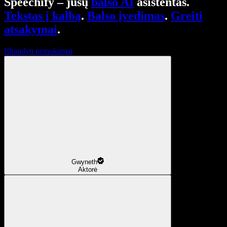
Speechify – jūsų
balso AI
asistentas.
Tekstas į kalbą
.
Balso įvedimas
.
Greiti
atsakymai
.
Išbandyti nemokamai
Gwyneth
Aktorė