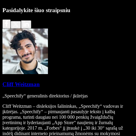
Pasidalykite šiuo straipsniu
Cliff Weitzman
„Speechify“ generalinis direktorius / įkūrėjas
Cliff Weitzman – disleksijos šalininkas, „Speechify“ vadovas ir
įkūrėjas. „Speechify“ – pirmaujanti pasaulyje teksto į kalbą
programa, turinti daugiau nei 100 000 penkių žvaigždučių
įvertinimų ir lyderiaujanti „App Store“ naujienų ir žurnalų
kategorijoje. 2017 m. „Forbes“ jį įtraukė į „30 iki 30“ sąrašą už
indėlį didinant interneto prieinamumą žmonėms su mokymosi