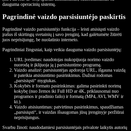
dauguma operacinių sistemų.
Pagrindinė vaizdo parsisiuntėjo paskirtis
Pagrindinė vaizdo parsisiuntėjo funkcija – leisti atsisiųsti vaizdo
įrašus iš skirtingų svetainių į savo įrenginį, kad galėtumėte žiūrėti
juos neprisijungę, be nuolatinio interneto.
Pagrindiniai žingsniai, kaip veikia dauguma vaizdo parsisiuntėjų:
URL įvedimas
: naudotojas nukopijuoja norimo vaizdo
nuorodą ir įklijuoja ją į parsisiuntimo programą.
Vaizdo analizė
: parsisiuntėjas apdoroja URL, išgauna vaizdą
ir pateikia atsisiuntimo pasirinkimus. Dažnai rodomas
„parsisiųsti“ mygtukas.
Kokybės ir formato pasirinkimas
: galima pasirinkti norimą
kokybę (nuo žemos iki Full HD ar 4K, priklausomai nuo
programos ir pradinio failo) ir formatą (MP4, AVI, WMV ir
kt.).
Vaizdo atsisiuntimas
: patvirtinus pasirinkimus, spaudžiamas
„parsisiųsti“, ir vaizdas išsaugomas jūsų įrenginyje peržiūrai
neprisijungus.
Svarbu žinoti: naudodamiesi parsisiuntėjais privalote laikytis autorių