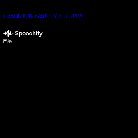
Speechify 即将上线语音输入听写功能
语音输入，让你写作速度快 5 倍
产品
了解更多