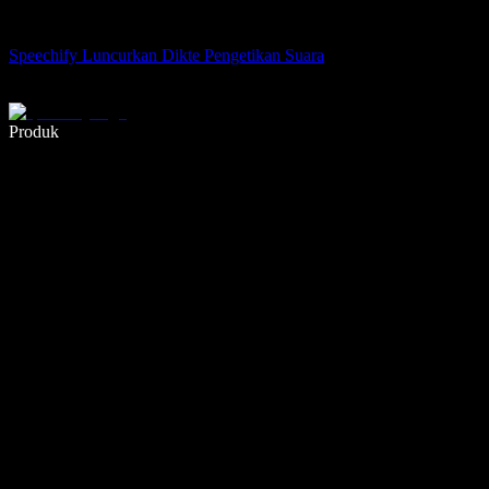
Speechify Luncurkan Dikte Pengetikan Suara
Menulis 5× lebih cepat dengan dikte suara
Produk
Pelajari lebih lanjut