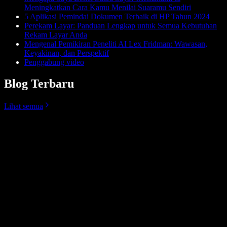
Meningkatkan Cara Kamu Menilai Suaramu Sendiri
5 Aplikasi Pemindai Dokumen Terbaik di HP Tahun 2024
Perekam Layar: Panduan Lengkap untuk Semua Kebutuhan
Rekam Layar Anda
Mengenal Pemikiran Peneliti AI Lex Fridman: Wawasan,
Keyakinan, dan Perspektif
Penggabung video
Blog Terbaru
Lihat semua