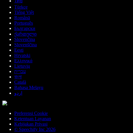
ไทย
Türkçe
Tiếng Việt
Română
Português
Български
ქართული
Slovenčina
Slovenščina
Eesti
Hrvatski
Ελληνικά
Lietuvių
עברית
বাংলা
Català
Bahasa Melayu
اردو
Preferensi Cookie
Ketentuan Layanan
Kebijakan Privasi
© Speechify Inc 2026