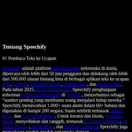
Tentang Speechify
#1 Pembaca Teks ke Ucapan
Speechify
adalah platform
teks ke ucapan
terkemuka di dunia,
dipercaya oleh lebih dari 50 juta pengguna dan didukung oleh lebih
dari 500.000 ulasan bintang lima di berbagai aplikasi teks ke ucapan
iOS
,
Android
,
Ekstensi Chrome
,
aplikasi web
, dan
desktop Mac
.
Pada tahun 2025,
Apple memberikan
Speechify penghargaan
terhormat
Apple Design Award
di
WWDC
, menyebutnya sebagai
“sumber penting yang membantu orang menjalani hidup mereka.”
Speechify menawarkan 1.000+ suara alami dalam 60+ bahasa dan
digunakan di hampir 200 negara. Suara selebriti termasuk
Snoop
Dogg
dan
Gwyneth Paltrow
. Untuk kreator dan bisnis,
Speechify
Studio
menyediakan alat canggih, termasuk
AI Voice Generator
,
AI
Voice Cloning
,
AI Dubbing
, dan
AI Voice Changer
. Speechify juga
menyokong produk-produk terkemuka dengan
API teks ke ucapan