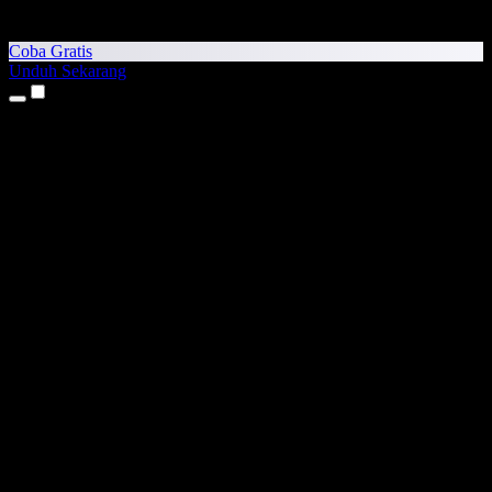
Coba Gratis
Unduh Sekarang
Produk
Teks ke Suara
Aplikasi iPhone & iPad
Aplikasi Android
Ekstensi Chrome
Ekstensi Edge
Aplikasi Web
Aplikasi Mac
Aplikasi Windows
Generator Suara AI
Voice Over
Dubbing
Kloning Suara
Suara Studio