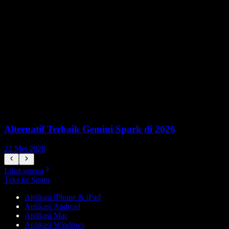
Alternatif Terbaik Gemini Spark di 2026
22 Mei 2026
1
Lihat semua
Teks ke Suara
Aplikasi iPhone & iPad
Aplikasi Android
Aplikasi Mac
Aplikasi Windows