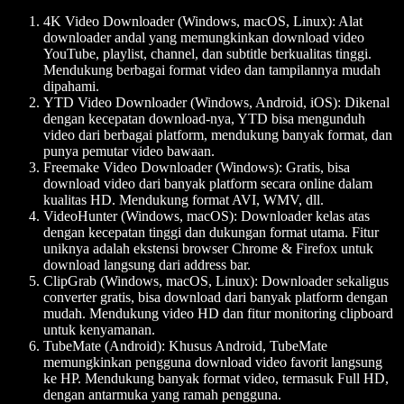
4K Video Downloader (Windows, macOS, Linux)
: Alat
downloader andal yang memungkinkan download video
YouTube, playlist, channel, dan subtitle berkualitas tinggi.
Mendukung berbagai format video dan tampilannya mudah
dipahami.
YTD Video Downloader (Windows, Android, iOS)
: Dikenal
dengan kecepatan download-nya, YTD bisa mengunduh
video dari berbagai platform, mendukung banyak format, dan
punya pemutar video bawaan.
Freemake Video Downloader (Windows)
: Gratis, bisa
download video dari banyak platform secara online dalam
kualitas HD. Mendukung format AVI, WMV, dll.
VideoHunter (Windows, macOS)
: Downloader kelas atas
dengan kecepatan tinggi dan dukungan format utama. Fitur
uniknya adalah ekstensi browser Chrome & Firefox untuk
download langsung dari address bar.
ClipGrab (Windows, macOS, Linux)
: Downloader sekaligus
converter gratis, bisa download dari banyak platform dengan
mudah. Mendukung video HD dan fitur monitoring clipboard
untuk kenyamanan.
TubeMate (Android)
: Khusus Android, TubeMate
memungkinkan pengguna download video favorit langsung
ke HP. Mendukung banyak format video, termasuk Full HD,
dengan antarmuka yang ramah pengguna.