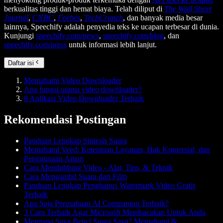
berkualitas tinggi dan hemat biaya. Telah diliput di
The Wall Street
Journal
,
CNBC
,
Forbes
,
TechCrunch
, dan banyak media besar
lainnya, Speechify adalah penyedia teks ke ucapan terbesar di dunia.
Kunjungi
speechify.com/news
,
speechify.com/blog
, dan
speechify.com/press
untuk informasi lebih lanjut.
Daftar isi
Memahami Video Downloader
Apa fungsi utama video downloader?
8 Aplikasi Video Downloader Terbaik
Rekomendasi Postingan
Panduan Lengkap Sintesis Suara
Memahami Veed: Ketentuan Layanan, Hak Komersial, dan
Penggunaan Aman
Cara Mendubbing Video - Alat, Tips, & Teknik
Cara Mengambil Suara dari Film
Panduan Lengkap Penghapus Watermark Video Gratis
Terbaik
Apa Saja Perusahaan AI Companion Terbaik?
3 Cara Terbaik Agar Microsoft Membacakan Untuk Anda
Mengapa Saya Benci Suara Saya? Memahami &