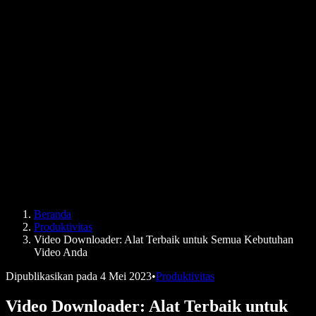
Generator Suara AI
Cerita Pengguna
Bacakan Google Docs
Studi Kasus B2B
Pengubah Suara AI
Ulasan
Aplikasi Pembaca Teks
Pers
Bacakan untuk Saya
Pembaca Teks ke Suara
Perusahaan
Speechify untuk Perusahaan & EDU
Speechify untuk Aksesibilitas di Tempat Kerja
Speechify untuk DSA
Agen Suara SIMBA
Beranda
Speechify untuk Pengembang
Produktivitas
Video Downloader: Alat Terbaik untuk Semua Kebutuhan
Video Anda
Dipublikasikan pada
4 Mei 2023
•
Produktivitas
Video Downloader: Alat Terbaik untuk