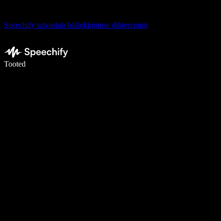
Speechify tutvustab häälekirjutuse dikteerimist
Kirjuta häälega 5× kiiremini
Tooted
Loe lähemalt