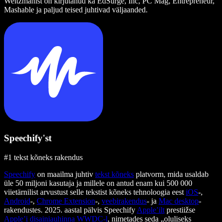
Weitzmanist on kirjutanud ka EdSurge, Inc, PC Mag, Entrepreneur,
Mashable ja paljud teised juhtivad väljaanded.
Speechify'st
#1 tekst kõneks rakendus
Speechify
on maailma juhtiv
tekst kõneks
platvorm, mida usaldab
üle 50 miljoni kasutaja ja millele on antud enam kui 500 000
viietärnilist arvustust selle tekstist kõneks tehnoloogia eest
iOS
-,
Android
-,
Chrome Extension
-,
veebirakendus
- ja
Mac desktop
-
rakendustes. 2025. aastal pälvis Speechify
Apple’ilt
prestiižse
Apple’i disainiauhinna
WWDC-l
, nimetades seda „oluliseks