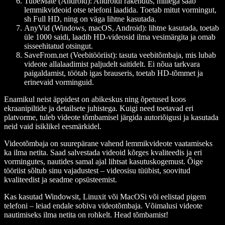
TubeMate (Android)
: Androidi rakendus, millega saab
lemmikvideoid otse telefoni laadida. Toetab mitut vormingut,
sh Full HD, ning on väga lihtne kasutada.
AnyVid (Windows, macOS, Android)
: lihtne kasutada, toetab
üle 1000 saidi, laadib HD-videosid ilma vesimärgita ja omab
sisseehitatud otsingut.
SaveFrom.net (Veebitööriist)
: tasuta veebitõmbaja, mis lubab
videote allalaadimist paljudelt saitidelt. Ei nõua tarkvara
paigaldamist, töötab igas brauseris, toetab HD-tõmmet ja
erinevaid vorminguid.
Enamikul neist äppidest on abikeskus ning õpetused koos
ekraanipiltide ja detailsete juhistega. Kuigi need toetavad eri
platvorme, tuleb videote tõmbamisel järgida autoriõigusi ja kasutada
neid vaid isiklikel eesmärkidel.
Videotõmbaja on suurepärane vahend lemmikvideote vaatamiseks
ka ilma netita. Saad salvestada videoid kõrges kvaliteedis ja eri
vormingutes, nautides samal ajal lihtsat kasutuskogemust. Õige
tööriist sõltub sinu vajadustest – videosisu tüübist, soovitud
kvaliteedist ja seadme opsüsteemist.
Kas kasutad Windowsit, Linuxit või MacOSi või eelistad pigem
telefoni – leiad endale sobiva videotõmbaja. Võimalusi videote
nautimiseks ilma netita on rohkelt. Head tõmbamist!