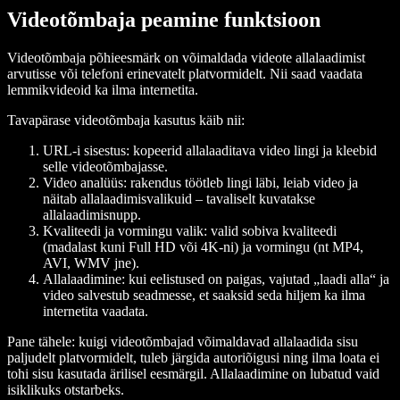
Videotõmbaja peamine funktsioon
Videotõmbaja põhieesmärk on võimaldada videote allalaadimist
arvutisse või telefoni erinevatelt platvormidelt. Nii saad vaadata
lemmikvideoid ka ilma internetita.
Tavapärase videotõmbaja kasutus käib nii:
URL-i sisestus
: kopeerid allalaaditava video lingi ja kleebid
selle videotõmbajasse.
Video analüüs
: rakendus töötleb lingi läbi, leiab video ja
näitab allalaadimisvalikuid – tavaliselt kuvatakse
allalaadimisnupp.
Kvaliteedi ja vormingu valik
: valid sobiva kvaliteedi
(madalast kuni Full HD või 4K-ni) ja vormingu (nt MP4,
AVI, WMV jne).
Allalaadimine
: kui eelistused on paigas, vajutad „laadi alla“ ja
video salvestub seadmesse, et saaksid seda hiljem ka ilma
internetita vaadata.
Pane tähele: kuigi videotõmbajad võimaldavad allalaadida sisu
paljudelt platvormidelt, tuleb järgida autoriõigusi ning ilma loata ei
tohi sisu kasutada ärilisel eesmärgil. Allalaadimine on lubatud vaid
isiklikuks otstarbeks.