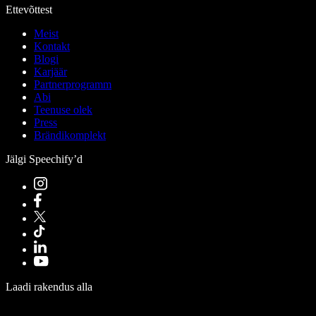
Ettevõttest
Meist
Kontakt
Blogi
Karjäär
Partnerprogramm
Abi
Teenuse olek
Press
Brändikomplekt
Jälgi Speechify’d
Laadi rakendus alla