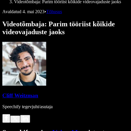
Videotõmbaja: Parim tööriist kõikide videovajaduste jaoks
Avaldatud
4. mai 2023
•
Tõhusus
Videotõmbaja: Parim tööriist kõikide
videovajaduste jaoks
Cliff Weitzman
Speechify tegevjuht/asutaja