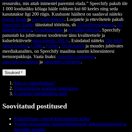
ressursiks, mis aitab inimestel paremini elada.” Speechify pakub üle
1 000 loodusliku kõlaga hääle rohkem kui 60 keeles ning seda
kasutatakse ligi 200 riigis. Kuulsuste häältest on saadaval näiteks
Snoop Dogg
ja
Gwyneth Paltrow
. Loojatele ja ettevõtetele pakub
Speechify Studio
täiustatud tööriistu, sh
AI-häälegeneraatorit
,
AI-
häälekloonimist
,
AI-dubleerimist
ja
AI-häälevahetust
. Speechify
panustab ka juhtivatesse toodetesse tänu kvaliteetsele ja
kuluefektiivsele
tekst kõneks API-le
. Esindatud näiteks
The Wall
Street Journal
,
CNBC
,
Forbes
,
TechCrunch
ja muudes juhtivates
meediakanalites, on Speechify maailma suurim kõnesünteesi
teenusepakkuja. Vaata lisaks:
speechify.com/news
,
speechify.com/blog
ja
speechify.com/press
.
Sisukord
Mis on videotõmbaja?
Videotõmbaja peamine funktsioon
8 parimat videotõmbaja äppi
Soovitatud postitused
Kõikehõlmav juhend kõnesünteesi kohta
Veedist arusaamine: kasutustingimused, ärikasutusõigused ja
turvaline kasutus