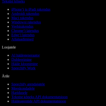
Tekstist kõneks
iPhone’i ja iPadi rakendus
Androidi rakendus
Maci rakendus
Windowsi rakendus
Veebirakendus
Chrome’i laiendus
Edge’i laiendus
Allalaadimised
Loojatele
AI häälegeneraator
Dubleerimine
Hääle kloonimine
Speechify Work
Ärile
Speechify arendajatele
Meeskondadele
Haridusele
Tekstist kõneks API dokumentatsioon
Hääleagentide API dokumentatsioon