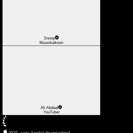
Snoop
Muusikaikoon
Ali Abdaal
YouTuber
2025. aasta Apple'i disainiauhind