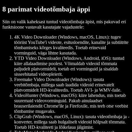
8 parimat videotõmbaja äppi
Siin on valik kaheksast tuntud videotõmbaja äpist, mis pakuvad eri
funktsioone vastavalt kasutajate vajadustele:
4K Video Downloader (Windows, macOS, Linux)
: tugev
tööriist YouTube'i videote, esitusloendite, kanalite ja subtiitrite
tõmbamiseks kõrges kvaliteedis. Toetab erinevaid
vorminguid, väga lihtne kasutada.
YTD Video Downloader (Windows, Android, iOS)
: tuntud
kiire allalaadimise poolest. Võimaldab videoid tõmmata
paljudelt platvormidelt, toetab eri vorminguid ja sisaldab
sisseehitatud videopleierit.
Freemake Video Downloader (Windows)
: tasuta
veebitõmbaja, millega saab laadida videoid erinevatelt
platvormidelt HD-kvaliteedis. Toetab AVI- ja WMV-faile.
VideoHunter (Windows, macOS)
: kiire lahendus, mis toetab
suuremaid videovorminguid. Pakub ainulaadset
brauserilaiendit Chrome'ile ja Firefoxile, mis teeb otse veebist
tõmbamise mugavaks.
ClipGrab (Windows, macOS, Linux)
: tasuta videotõmbaja ja -
konverter, millega saab hulgaliselt videoid hõlpsalt tõmmata.
Toetab HD-kvaliteeti ja lõikelaua jälgimist.