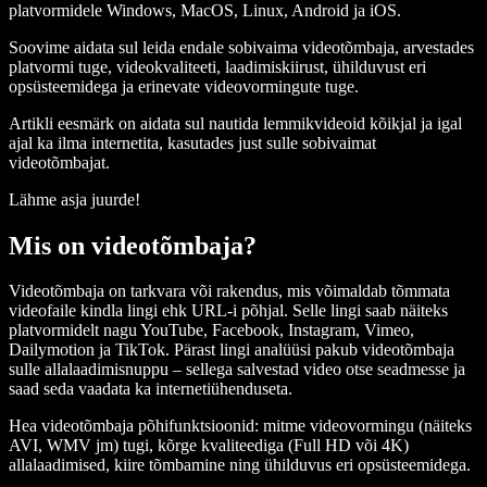
platvormidele Windows, MacOS, Linux, Android ja iOS.
Soovime aidata sul leida endale sobivaima videotõmbaja, arvestades
platvormi tuge, videokvaliteeti, laadimiskiirust, ühilduvust eri
opsüsteemidega ja erinevate videovormingute tuge.
Artikli eesmärk on aidata sul nautida lemmikvideoid kõikjal ja igal
ajal ka ilma internetita, kasutades just sulle sobivaimat
videotõmbajat.
Lähme asja juurde!
Mis on videotõmbaja?
Videotõmbaja on tarkvara või rakendus, mis võimaldab tõmmata
videofaile kindla lingi ehk URL-i põhjal. Selle lingi saab näiteks
platvormidelt nagu YouTube, Facebook, Instagram, Vimeo,
Dailymotion ja TikTok. Pärast lingi analüüsi pakub videotõmbaja
sulle allalaadimisnuppu – sellega salvestad video otse seadmesse ja
saad seda vaadata ka internetiühenduseta.
Hea videotõmbaja põhifunktsioonid: mitme videovormingu (näiteks
AVI, WMV jm) tugi, kõrge kvaliteediga (Full HD või 4K)
allalaadimised, kiire tõmbamine ning ühilduvus eri opsüsteemidega.