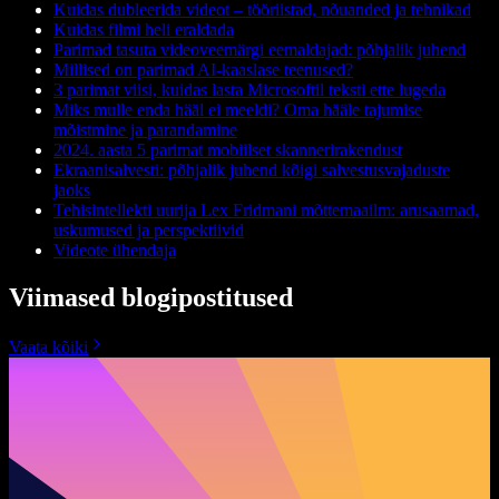
Kuidas dubleerida videot – tööriistad, nõuanded ja tehnikad
Kuidas filmi heli eraldada
Parimad tasuta videovee­märgi eemaldajad: põhjalik juhend
Millised on parimad AI-kaaslase teenused?
3 parimat viisi, kuidas lasta Microsoftil teksti ette lugeda
Miks mulle enda hääl ei meeldi? Oma hääle tajumise
mõistmine ja parandamine
2024. aasta 5 parimat mobiilset skannerirakendust
Ekraanisalvesti: põhjalik juhend kõigi salvestusvajaduste
jaoks
Tehisintellekti uurija Lex Fridmani mõttemaailm: arusaamad,
uskumused ja perspektiivid
Videote ühendaja
Viimased blogipostitused
Vaata kõiki