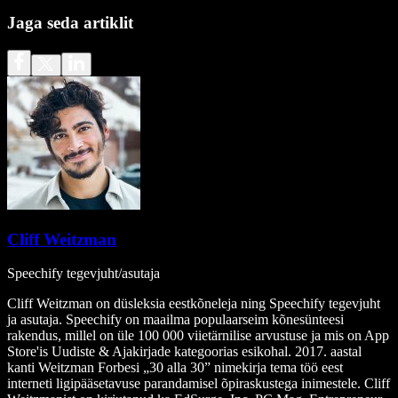
Jaga seda artiklit
Cliff Weitzman
Speechify tegevjuht/asutaja
Cliff Weitzman on düsleksia eestkõneleja ning Speechify tegevjuht
ja asutaja. Speechify on maailma populaarseim kõnesünteesi
rakendus, millel on üle 100 000 viietärnilise arvustuse ja mis on App
Store'is Uudiste & Ajakirjade kategoorias esikohal. 2017. aastal
kanti Weitzman Forbesi „30 alla 30” nimekirja tema töö eest
interneti ligipääsetavuse parandamisel õpiraskustega inimestele. Cliff