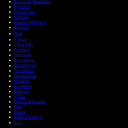
Português Brasileiro
Русский
Українська
Español
Español (México)
Svenska
ไทย
Türkçe
Tiếng Việt
Română
Português
Български
ქართული
Slovenčina
Slovenščina
Hrvatski
Ελληνικά
Lietuvių
עברית
Bahasa Indonesia
বাংলা
Català
Bahasa Melayu
اردو