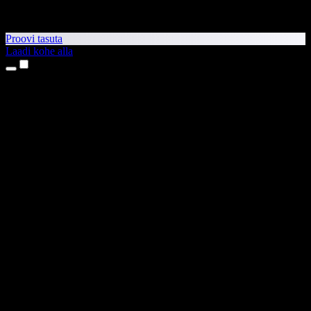
Proovi tasuta
Laadi kohe alla
Tooted
Tekst kõneks
iPhone’i ja iPadi rakendused
Androidi rakendus
Chrome’i laiendus
Edge’i laiendus
Veebirakendus
Maci rakendus
Windowsi rakendus