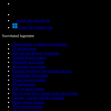
Laadi alla macOS-ile
Laadi alla Windowsile
Soovitatud lugemine
Dikteerimine ja häälega kirjutamine
AI häälassistent
PDF tekstist kõneks Androidis
Tekstist kõneks lugeja
Naishääle generaator
Meeshääle generaator
Parimad düsleksia lugemisrakendused
Robotihääle generaator
Anime tekstist kõneks
AI häälemuutja
PDF-ist audioraamat
Kas Google Docs oskab mulle ette lugeda
Chrome’i tekstist kõneks laiendus
Hindi tekstist kõneks
PDF-i ettelugemine