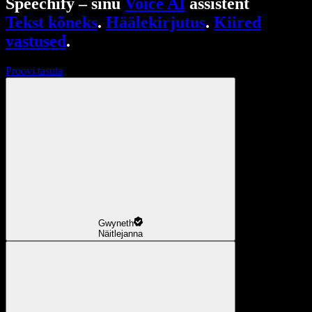
Speechify – sinu
Voice AI
assistent
Tekst kõneks
.
Häälekirjutus
.
Kiired
vastused
.
Proovi tasuta
Gwyneth
Näitlejanna