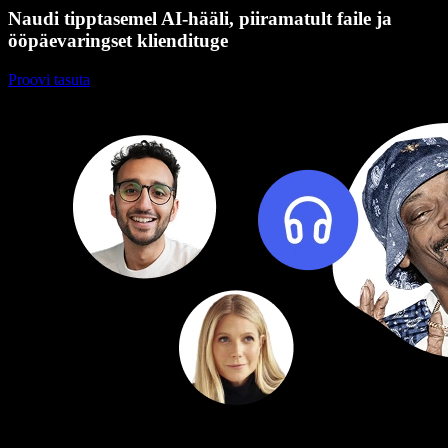
Naudi tipptasemel AI-hääli, piiramatult faile ja
ööpäevaringset kliendituge
Proovi tasuta