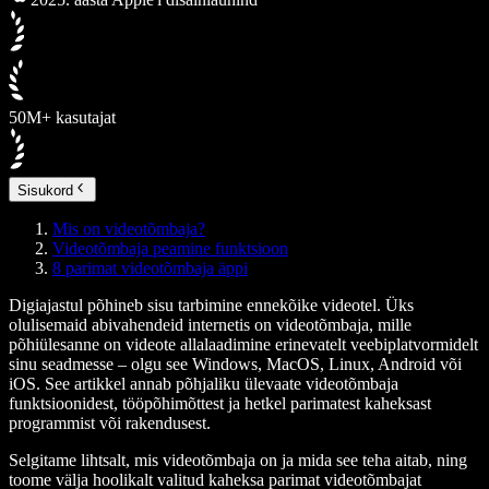
50M+ kasutajat
Sisukord
Mis on videotõmbaja?
Videotõmbaja peamine funktsioon
8 parimat videotõmbaja äppi
Digiajastul põhineb sisu tarbimine ennekõike videotel. Üks
olulisemaid abivahendeid internetis on
videotõmbaja
, mille
põhiülesanne on videote allalaadimine erinevatelt veebiplatvormidelt
sinu seadmesse – olgu see Windows, MacOS, Linux, Android või
iOS. See artikkel annab põhjaliku ülevaate videotõmbaja
funktsioonidest, tööpõhimõttest ja hetkel parimatest kaheksast
programmist või rakendusest.
Selgitame lihtsalt, mis videotõmbaja on ja mida see teha aitab, ning
toome välja hoolikalt valitud kaheksa parimat videotõmbajat