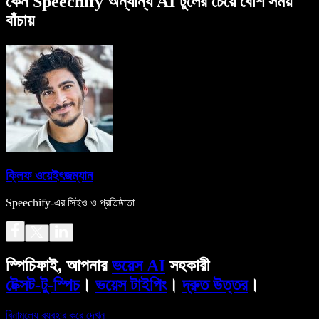
কেন Speechify অন্যান্য AI টুলের চেয়ে বেশি সময়
বাঁচায়
ক্লিফ ওয়েইৎজম্যান
Speechify-এর সিইও ও প্রতিষ্ঠাতা
স্পিচিফাই, আপনার
ভয়েস AI
সহকারী
টেক্সট-টু-স্পিচ
।
ভয়েস টাইপিং
।
দ্রুত উত্তর
।
বিনামূল্যে ব্যবহার করে দেখুন