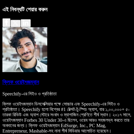
এই নিবন্ধটি শেয়ার করুন
ক্লিফ ওয়েইৎজম্যান
Speechify-এর সিইও ও প্রতিষ্ঠাতা
ক্লিফ ওয়েইৎজম্যান ডিসলেক্সিয়ার পক্ষে সোচ্চার এবং Speechify-এর সিইও ও
প্রতিষ্ঠাতা। Speechify হলো বিশ্বের #1 টেক্সট-টু-স্পিচ অ্যাপ, যার ১,০০,০০০+ ৫-
তারকা রিভিউ এবং অ্যাপ স্টোরে সংবাদ ও ম্যাগাজিন শ্রেণিতে শীর্ষ স্থান। ২০১৭ সালে,
ওয়েইৎজম্যান Forbes 30 Under 30-এ ছিলেন, ওয়েব আরও সহজলভ্য করতে তার
অবদানের জন্য। ক্লিফ ওয়েইৎজম্যান EdSurge, Inc., PC Mag,
Entrepreneur, Mashable-সহ নানা শীর্ষ মিডিয়ায় আলোচিত হয়েছেন।