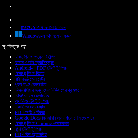
macOS-এ ডাউনলোড করুন
Windows-এ ডাউনলোড করুন
সুপারিশকৃত পড়া
ডিকটেশন ও ভয়েস টাইপিং
ভয়েস এআই অ্যাসিস্ট্যান্ট
Android-এ PDF টেক্সট টু স্পিচ
টেক্সট টু স্পিচ রিডার
নারী কণ্ঠ জেনারেটর
পুরুষ কণ্ঠ জেনারেটর
ডিসলেক্সিয়ার জন্য সেরা রিডিং প্রোগ্রামগুলো
রোবট ভয়েস জেনারেটর
অ্যানিমে টেক্সট টু স্পিচ
এআই ভয়েস চেঞ্জার
PDF অডিও রিডার
Google Docs কি আমার জন্য পড়ে শোনাতে পারে
টেক্সট টু স্পিচ Chrome এক্সটেনশন
হিন্দি টেক্সট টু স্পিচ
PDF রিড অ্যালাউড