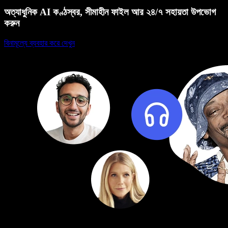
অত্যাধুনিক AI কণ্ঠস্বর, সীমাহীন ফাইল আর ২৪/৭ সহায়তা উপভোগ
করুন
বিনামূল্যে ব্যবহার করে দেখুন