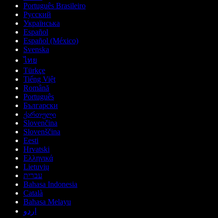
Português Brasileiro
Русский
Українська
Español
Español (México)
Svenska
ไทย
Türkçe
Tiếng Việt
Română
Português
Български
ქართული
Slovenčina
Slovenščina
Eesti
Hrvatski
Ελληνικά
Lietuvių
עברית
Bahasa Indonesia
Català
Bahasa Melayu
اردو