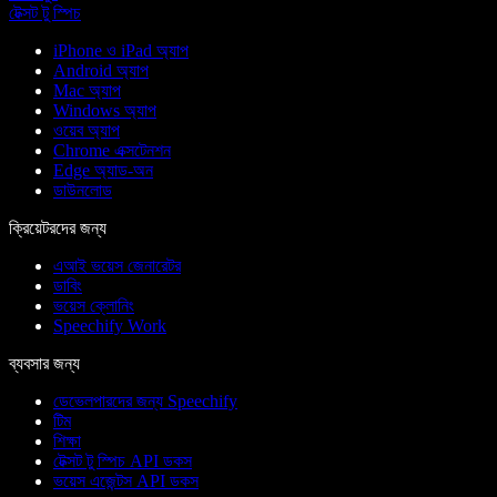
টেক্সট টু স্পিচ
iPhone ও iPad অ্যাপ
Android অ্যাপ
Mac অ্যাপ
Windows অ্যাপ
ওয়েব অ্যাপ
Chrome এক্সটেনশন
Edge অ্যাড-অন
ডাউনলোড
ক্রিয়েটরদের জন্য
এআই ভয়েস জেনারেটর
ডাবিং
ভয়েস ক্লোনিং
Speechify Work
ব্যবসার জন্য
ডেভেলপারদের জন্য Speechify
টিম
শিক্ষা
টেক্সট টু স্পিচ API ডকস
ভয়েস এজেন্টস API ডকস