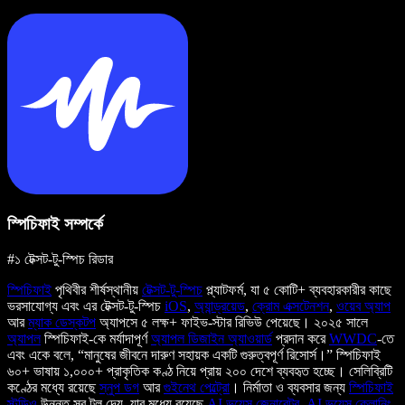
স্পিচিফাই সম্পর্কে
#১ টেক্সট-টু-স্পিচ রিডার
স্পিচিফাই
পৃথিবীর শীর্ষস্থানীয়
টেক্সট-টু-স্পিচ
প্ল্যাটফর্ম, যা ৫ কোটি+ ব্যবহারকারীর কাছে
ভরসাযোগ্য এবং এর টেক্সট-টু-স্পিচ
iOS
,
অ্যান্ড্রয়েড
,
ক্রোম এক্সটেনশন
,
ওয়েব অ্যাপ
আর
ম্যাক ডেস্কটপ
অ্যাপসে ৫ লক্ষ+ ফাইভ-স্টার রিভিউ পেয়েছে। ২০২৫ সালে
অ্যাপল
স্পিচিফাই-কে মর্যাদাপূর্ণ
অ্যাপল ডিজাইন অ্যাওয়ার্ড
প্রদান করে
WWDC
-তে
এবং একে বলে, “মানুষের জীবনে দারুণ সহায়ক একটি গুরুত্বপূর্ণ রিসোর্স।” স্পিচিফাই
৬০+ ভাষায় ১,০০০+ প্রাকৃতিক কণ্ঠ নিয়ে প্রায় ২০০ দেশে ব্যবহৃত হচ্ছে। সেলিব্রিটি
কণ্ঠের মধ্যে রয়েছে
স্নুপ ডগ
আর
গুইনেথ পেল্ট্রো
। নির্মাতা ও ব্যবসার জন্য
স্পিচিফাই
স্টুডিও
উন্নত সব টুল দেয়, যার মধ্যে রয়েছে
AI ভয়েস জেনারেটর
,
AI ভয়েস ক্লোনিং
,