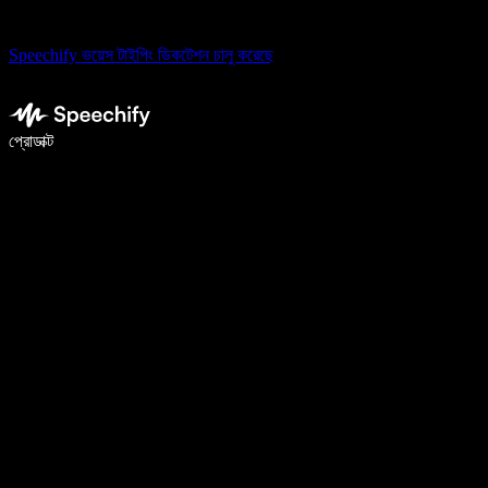
Speechify ভয়েস টাইপিং ডিকটেশন চালু করেছে
ভয়েস টাইপিং দিয়ে ৫ গুণ দ্রুত লিখুন
প্রোডাক্ট
আরও জানুন