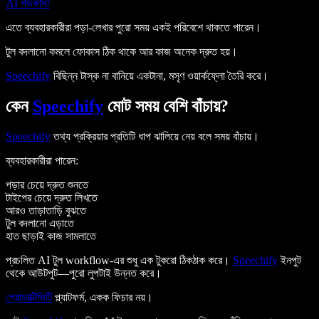
AI পডকাস্ট
এতে ব্যবহারকারীরা পড়া-লেখার পুরো সময় একই পরিবেশে থাকতে পারেন।
টুল বদলানো কমলে ফোকাস ঠিক থাকে আর কাজ অনেক দ্রুত হয়।
Speechify
বিছিন্ন টাস্ক না বানিয়ে একটানা, মসৃণ ওয়ার্কফ্লো তৈরি করে।
কেন
Speechify
মোট সময় বেশি বাঁচায়?
Speechify
তথ্য প্রক্রিয়ার প্রতিটি ধাপ ঝালিয়ে নেয় বলে সময় বাঁচায়।
ব্যবহারকারীরা পারেন:
পড়ার চেয়ে দ্রুত শুনতে
টাইপের চেয়ে দ্রুত লিখতে
আরও তাড়াতাড়ি বুঝতে
টুল বদলানো এড়াতে
হাত ছাড়াই কাজ সামলাতে
প্রচলিত AI টুল workflow-এর শুধু এক টুকরো ঠিকঠাক করে।
Speechify
ইনপুট
থেকে আউটপুট—পুরো লুপটাই উন্নত করে।
প্রোডাক্টিভিটি
প্ল্যাটফর্ম, একক ফিচার নয়।