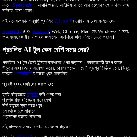
বদলে,
Speechify
-এ আপনি শুনতে, আইডিয়া বলতে আর তথ্যের সঙ্গে অবিরাম কাজ
চালিয়ে যেতে পারেন।
এই ভয়েস-প্রথম পদ্ধতি প্রচলিত
AI সহকারী
র দেরি ও ঝামেলা কমিয়ে দেয়।
Speechify
iOS,
Android
, Web, Chrome, Mac এবং Windows-এ চলে,
তাই ব্যবহারকারীরা ডিভাইস বদলালেও অনায়াসে কাজ চালিয়ে যেতে পারেন।
প্রচলিত AI টুল কেন বেশি সময় নেয়?
প্রচলিত AI টুল টেক্সট ইন্টারঅ্যাকশনের ওপর দাঁড়ানো। ব্যবহারকারী টাইপ করেন,
উত্তর আসার জন্য অপেক্ষা করেন, তারপর পড়েন। ছোট প্রশ্নে ঠিকঠাক চলে, কিন্তু
বাস্তব
প্রোডাক্টিভিটি
র কাজে খুবই অকার্যকর।
প্রায়ই ব্যবহারকারীদের করতে হয়:
চ্যাট উইন্ডোতে
ডকুমেন্ট
কপি-পেস্ট করা
প্রম্পট বারবার ঠিকঠাক করে লেখা
দীর্ঘ উত্তর স্ক্রল করে পড়া
টুল থেকে টুলে লাফানো
প্রেক্ষাপট বারবার বোঝানো
এই ধাপগুলো সময়ও বাড়ায়, ঝামেলাও বাড়ায়।