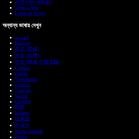
এআই ভয়েস জেনারেটর
Texto a Voz
Leitor de Texto
অন্যান্য ভাষায় দেখুন
العربية
Magyar
中文 (简体)
中文 (台灣)
中文 (简体 中国大陆)
Čeština
Dansk
Nederlands
English
Français
Suomi
Deutsch
हिन्दी
Italiano
日本語
한국어
Norsk bokmål
Polski