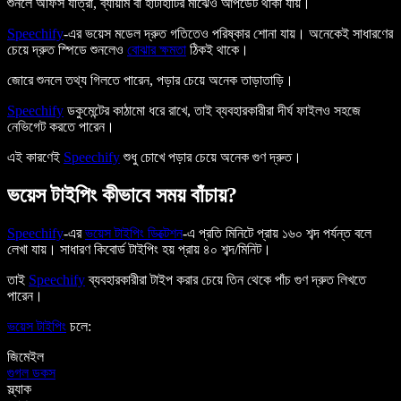
শুনলে অফিস যাত্রা, ব্যায়াম বা হাঁটাহাঁটির মাঝেও আপডেট থাকা যায়।
Speechify
-এর ভয়েস মডেল দ্রুত গতিতেও পরিষ্কার শোনা যায়। অনেকেই সাধারণের
চেয়ে দ্রুত স্পিডে শুনলেও
বোঝার ক্ষমতা
ঠিকই থাকে।
জোরে শুনলে তথ্য গিলতে পারেন, পড়ার চেয়ে অনেক তাড়াতাড়ি।
Speechify
ডকুমেন্টের কাঠামো ধরে রাখে, তাই ব্যবহারকারীরা দীর্ঘ ফাইলও সহজে
নেভিগেট করতে পারেন।
এই কারণেই
Speechify
শুধু চোখে পড়ার চেয়ে অনেক গুণ দ্রুত।
ভয়েস টাইপিং কীভাবে সময় বাঁচায়?
Speechify
-এর
ভয়েস টাইপিং ডিক্টেশন
-এ প্রতি মিনিটে প্রায় ১৬০ শব্দ পর্যন্ত বলে
লেখা যায়। সাধারণ কিবোর্ড টাইপিং হয় প্রায় ৪০ শব্দ/মিনিট।
তাই
Speechify
ব্যবহারকারীরা টাইপ করার চেয়ে তিন থেকে পাঁচ গুণ দ্রুত লিখতে
পারেন।
ভয়েস টাইপিং
চলে:
জিমেইল
গুগল ডকস
স্ল্যাক