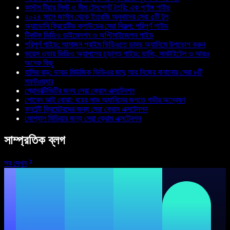
কাস্টম টিয়ার লিস্ট ও মীম টেমপ্লেট তৈরি: এক পূর্ণাঙ্গ গাইড
২০২৪ সালে জার্মান থেকে ইংরেজি অনুবাদের সেরা ৫টি টুল
অ্যাডোবি ক্রিয়েটিভ ক্লাউডের সেরা বিকল্প: পরিপূর্ণ গাইড
টিকটক ভিডিও ডাইমেনশন ও অপ্টিমাইজেশন গাইড
পরিপূর্ণ গাইড: আমাজন প্রাইম ভিডিওতে ডাবড অ্যানিমে উপভোগ করুন
ভয়েস ওভার ভিডিও অ্যাপসের চূড়ান্ত গাইড: ডাবিং, সাবটাইটেল ও আরও
অনেক কিছু
হাসির ঝড়: ডাবড মিউজিক ভিডিওর জাদু আর নিজের বানানোর সেরা ৮টি
সফটওয়্যার
প্রোডাক্টিভিটির জন্য সেরা ক্রোম এক্সটেনশন
শোনেন আই বোঝা: বয়ের লাভ অ্যানিমের জগতে গভীর অন্বেষণ
কনটেন্ট ক্রিয়েটরদের জন্য সেরা ক্রোম এক্সটেনশন
সোশ্যাল মিডিয়ার জন্য সেরা ক্রোম এক্সটেনশন
সাম্প্রতিক ব্লগ
সব দেখুন