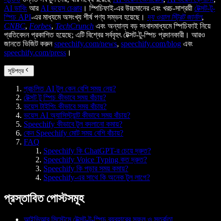
AI ডাবিং
আর
AI ভয়েস চেঞ্জার
। স্পিচিফাই-এর উচ্চমানের এবং খরচ-সাশ্রয়ী
টেক্সট-টু-
স্পিচ API
-এর মাধ্যমে অসংখ্য শীর্ষ পণ্য সম্ভব হয়েছে।
দ্য ওয়াল স্ট্রিট জার্নাল
,
CNBC
,
Forbes
,
TechCrunch
এবং অন্যান্য বড় সংবাদমাধ্যমে স্পিচিফাই নিয়ে
প্রতিবেদন প্রকাশিত হয়েছে; এটি বিশ্বের সর্ববৃহৎ টেক্সট-টু-স্পিচ প্রদানকারী। আরও
জানতে ভিজিট করুন
speechify.com/news
,
speechify.com/blog
এবং
speechify.com/press
।
সূচিপত্র
প্রচলিত AI টুল কেন বেশি সময় নেয়?
টেক্সট টু স্পিচ কীভাবে সময় বাঁচায়?
ভয়েস টাইপিং কীভাবে সময় বাঁচায়?
ভয়েস AI অ্যাসিস্ট্যান্ট কীভাবে সময় বাঁচায়?
Speechify কীভাবে টুল বদলানো কমায়?
কেন Speechify মোট সময় বেশি বাঁচায়?
FAQ
Speechify কি ChatGPT-র চেয়ে দ্রুত?
Speechify Voice Typing কত দ্রুত?
Speechify কি পড়ার সময় কমায়?
Speechify-এর সাথে কি অনেক টুল লাগে?
প্রস্তাবিত পোস্টসমূহ
আইভিআর সিস্টেমে টেক্সট-টু-স্পিচ ব্যবহারের সুফল ও সতর্কতা