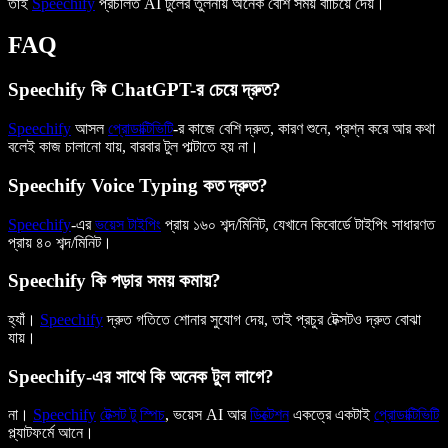
তাই
Speechify
প্রচলিত AI টুলের তুলনায় অনেক বেশি সময় বাঁচিয়ে দেয়।
FAQ
Speechify কি ChatGPT-র চেয়ে দ্রুত?
Speechify
আসল
প্রোডাক্টিভিটি
-র কাজে বেশি দ্রুত, কারণ শুনে, প্রশ্ন করে আর কথা
বলেই কাজ চালানো যায়, বারবার টুল পাল্টাতে হয় না।
Speechify Voice Typing কত দ্রুত?
Speechify
-এর
ভয়েস টাইপিং
প্রায় ১৬০ শব্দ/মিনিট, যেখানে কিবোর্ডে টাইপিং সাধারণত
প্রায় ৪০ শব্দ/মিনিট।
Speechify কি পড়ার সময় কমায়?
হ্যাঁ।
Speechify
দ্রুত গতিতে শোনার সুযোগ দেয়, তাই প্রচুর টেক্সটও দ্রুত বোঝা
যায়।
Speechify-এর সাথে কি অনেক টুল লাগে?
না।
Speechify
টেক্সট টু স্পিচ
, ভয়েস AI আর
ডিক্টেশন
একত্রে একটাই
প্রোডাক্টিভিটি
প্ল্যাটফর্মে আনে।