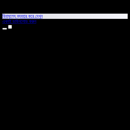
বিনামূল্যে ব্যবহার করে দেখুন
এখনই ডাউনলোড করুন
প্রোডাক্ট
টেক্সট টু স্পিচ
আইফোন ও আইপ্যাড অ্যাপ
অ্যান্ড্রয়েড অ্যাপ
ক্রোম এক্সটেনশন
এজ এক্সটেনশন
ওয়েব অ্যাপ
ম্যাক অ্যাপ
উইন্ডোজ অ্যাপ
এআই ভয়েস জেনারেটর