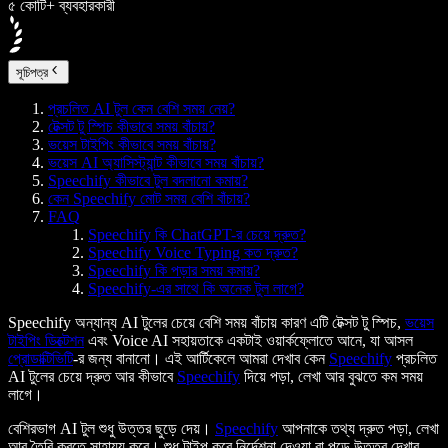
৫ কোটি+ ব্যবহারকারী
সূচিপত্র
প্রচলিত AI টুল কেন বেশি সময় নেয়?
টেক্সট টু স্পিচ কীভাবে সময় বাঁচায়?
ভয়েস টাইপিং কীভাবে সময় বাঁচায়?
ভয়েস AI অ্যাসিস্ট্যান্ট কীভাবে সময় বাঁচায়?
Speechify কীভাবে টুল বদলানো কমায়?
কেন Speechify মোট সময় বেশি বাঁচায়?
FAQ
Speechify কি ChatGPT-র চেয়ে দ্রুত?
Speechify Voice Typing কত দ্রুত?
Speechify কি পড়ার সময় কমায়?
Speechify-এর সাথে কি অনেক টুল লাগে?
Speechify অন্যান্য AI টুলের চেয়ে বেশি সময় বাঁচায় কারণ এটি টেক্সট টু স্পিচ,
ভয়েস
টাইপিং ডিক্টেশন
এবং Voice AI সহায়তাকে একটাই ওয়ার্কফ্লোতে আনে, যা আসল
প্রোডাক্টিভিটি
-র জন্য বানানো। এই আর্টিকেলে আমরা দেখাব কেন
Speechify
প্রচলিত
AI টুলের চেয়ে দ্রুত আর কীভাবে
Speechify
দিয়ে পড়া, লেখা আর বুঝতে কম সময়
লাগে।
বেশিরভাগ AI টুল শুধু উত্তর ছুড়ে দেয়।
Speechify
আপনাকে তথ্য দ্রুত পড়া, লেখা
আর তৈরি করতে সাহায্য করে। শুধু টাইপ করে নির্দেশনা দেওয়া বা পড়ে উত্তর দেখার