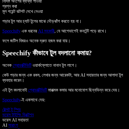
নির্দিষ্ট অংশের ব্যাখ্যা পাওয়া
প্রশ্ন করা
মূল পয়েন্ট ঝটপট দেখে নেওয়া
পড়ার টুল আর চ্যাট টুলের মাঝে দৌড়ঝাঁপ করতে হয় না।
Speechify
এক ধরনের
AI সহকারী
, যে আগেভাগেই কনটেন্ট পড়ে রাখে।
ফলে জটিল বিষয়ও অনেক দ্রুত হজম করা যায়।
Speechify কীভাবে টুল বদলানো কমায়?
অনেক
প্রোডাক্টিভিটি
ওয়ার্কফ্লোতে নানান টুল লাগে।
কেউ পড়ার জন্য এক রকম, লেখার জন্য আরেকটা, আর AI সহায়তার জন্য আলাদা টুল
ব্যবহার করেন।
এই টুল বদলানোই
প্রোডাক্টিভিটি
মারাত্মক কমায় আর মনোযোগ ছিন্নভিন্ন করে দেয়।
Speechify
-ই একসাথে দেয়:
টেক্সট টু স্পিচ
ভয়েস টাইপিং ডিক্টেশন
ভয়েস AI সহায়তা
AI
সারাংশ