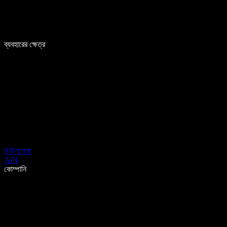
ব্যবহারের ক্ষেত্র
ডাউনলোড
API
কোম্পানি