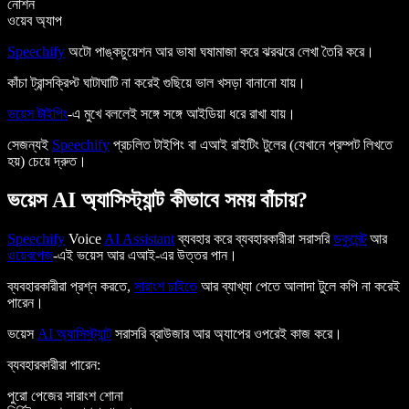
নোশন
ওয়েব অ্যাপ
Speechify
অটো পাঙ্কচুয়েশন আর ভাষা ঘষামাজা করে ঝরঝরে লেখা তৈরি করে।
কাঁচা ট্রান্সক্রিপ্ট ঘাটাঘাটি না করেই গুছিয়ে ভাল খসড়া বানানো যায়।
ভয়েস টাইপিং
-এ মুখে বললেই সঙ্গে সঙ্গে আইডিয়া ধরে রাখা যায়।
সেজন্যই
Speechify
প্রচলিত টাইপিং বা এআই রাইটিং টুলের (যেখানে প্রম্পট লিখতে
হয়) চেয়ে দ্রুত।
ভয়েস AI অ্যাসিস্ট্যান্ট কীভাবে সময় বাঁচায়?
Speechify
Voice
AI Assistant
ব্যবহার করে ব্যবহারকারীরা সরাসরি
ডকুমেন্ট
আর
ওয়েবপেজ
-এই ভয়েস আর এআই-এর উত্তর পান।
ব্যবহারকারীরা প্রশ্ন করতে,
সারাংশ চাইতে
আর ব্যাখ্যা পেতে আলাদা টুলে কপি না করেই
পারেন।
ভয়েস
AI অ্যাসিস্ট্যান্ট
সরাসরি ব্রাউজার আর অ্যাপের ওপরেই কাজ করে।
ব্যবহারকারীরা পারেন:
পুরো পেজের সারাংশ শোনা