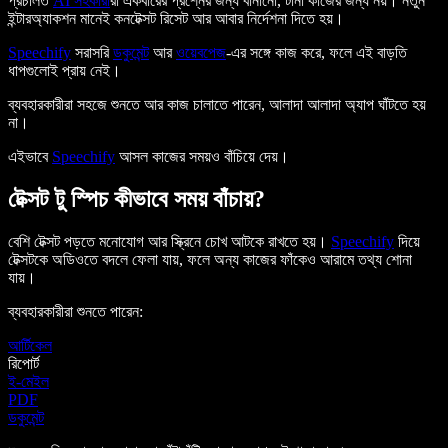
প্রচলিত
AI সহকারী
রা একবারের প্রশ্নের জন্য বানানো, টানা কাজের জন্য নয়। নতুন
ইন্টারঅ্যাকশন মানেই কনটেক্সট রিসেট আর আবার নির্দেশনা দিতে হয়।
Speechify
সরাসরি
ডকুমেন্ট
আর
ওয়েবপেজ
-এর সঙ্গে কাজ করে, ফলে এই বাড়তি
ধাপগুলোই প্রায় নেই।
ব্যবহারকারীরা সহজে শুনতে আর কাজ চালাতে পারেন, আলাদা আলাদা অ্যাপ ঘাঁটতে হয়
না।
এইভাবে
Speechify
আসল কাজের সময়ও বাঁচিয়ে দেয়।
টেক্সট টু স্পিচ কীভাবে সময় বাঁচায়?
বেশি টেক্সট পড়তে মনোযোগ আর স্ক্রিনে চোখ আটকে রাখতে হয়।
Speechify
দিয়ে
টেক্সটকে অডিওতে বদলে ফেলা যায়, ফলে অন্য কাজের ফাঁকেও আরামে তথ্য শোনা
যায়।
ব্যবহারকারীরা শুনতে পারেন:
আর্টিকেল
রিপোর্ট
ই-মেইল
PDF
ডকুমেন্ট