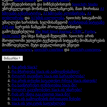
შემოქმედებისთვის და ბიზნესებისთვის
Speechify Studio
უზრუნველყოფს მოწინავე ხელსაწყოებს, მათ შორისაა
AI
ხმოვანი გენერატორი
,
AI ხმოვანი კლონირება
,
AI
დუბლირება
და
AI ხმის ცვლილება
. Speechify სთავაზობს
უმაღლესი ხარისხის, ხელმისაწვდომ
ტექსტიდან სიტყვაზე
API-ით
სერვისს წამყვანი პროდუქტებისთვის.
გამოქვეყნებულია
The Wall Street Journal
,
CNBC
,
Forbes
,
TechCrunch
და სხვა წამყვან მედიებში. Speechify არის
მსოფლიოში უდიდესი ტექსტიდან სიტყვაზე მომსახურების
მომწოდებელი. მეტი დეტალისთვის ეწვიეთ
speechify.com/news
,
speechify.com/blog
და
speechify.com/press
.
შინაარსი
რა არის Slack?
რა მჭირდება Slack-ის გამოყენებამდე?
როგორ დავიწყო Slack-ით სარგებლობა?
რა არის თქვენი საუკეთესო რჩევა Slack-ისთვის?
რა საინტერესო ფუნქციებია Slack-ში?
როგორ გავუმჯობესო Slack-ის უნარები?
რას არ უნდა გააკეთოთ Slack-ზე?
Slack-ის გამოყენების ძირითადი წესები
Slack-ის ეტიკეტის საფუძვლები