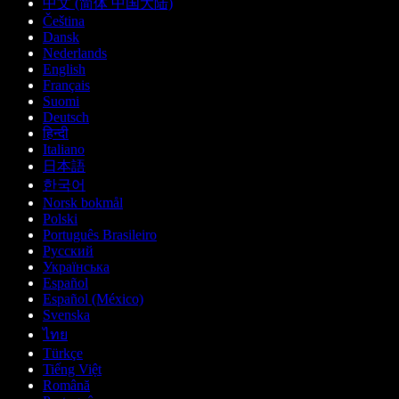
中文 (简体 中国大陆)
Čeština
Dansk
Nederlands
English
Français
Suomi
Deutsch
हिन्दी
Italiano
日本語
한국어
Norsk bokmål
Polski
Português Brasileiro
Русский
Українська
Español
Español (México)
Svenska
ไทย
Türkçe
Tiếng Việt
Română