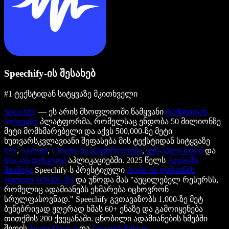
Speechify-ის შესახებ
#1 ტექსტიდან სიტყვაზე მკითხველი
Speechify
— ეს არის მსოფლიოში წამყვანი
ტექსტიდან
სიტყვაზე
პლატფორმა, რომელსაც ენდობა 50 მილიონზე
მეტი მომხმარებელი და აქვს 500,000-ზე მეტი
ხუთვარსკვლავიანი შეფასება მის ტექსტიდან სიტყვაზე
iOS
,
Android
,
Chrome-ის გაფართოება
,
ვებ-აპლიკაცია
და
Mac-ის დესკტოპ
აპლიკაციებში. 2025 წელს
Apple-მა
მიანიჭა
Speechify-ს პრესტიჟული
Apple-ის დიზაინის
ჯილდო
WWDC-ზე
და უწოდა მას "აუცილებელ რესურსს,
რომელიც ადამიანებს ეხმარება იცხოვრონ
სრულფასოვნად." Speechify გვთავაზობს 1,000-ზე მეტ
ბუნებრივად ჟღერად ხმას 60+ ენაზე და გამოიყენება
თითქმის 200 ქვეყანაში. ცნობილი ადამიანების ხმებში
შედის
Snoop Dogg-ი
და
Gwyneth Paltrow
.