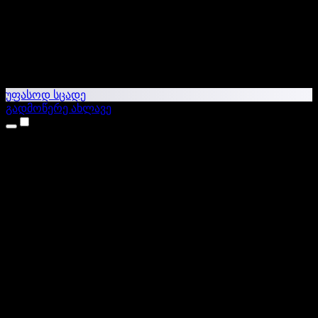
უფასოდ სცადე
გადმოწერე ახლავე
პროდუქტები
ტექსტი ხმაში
iPhone & iPad აპები
Android აპი
Chrome გაფართოება