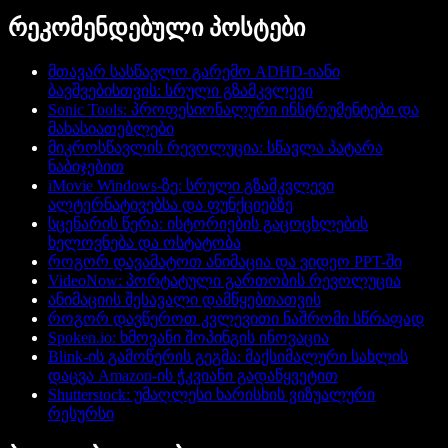
რეკომენდებული პოსტები
მთავარ სასწავლო გარემო ADHD-იანი
ბავშვებისთვის: სრული გზამკვლევი
Sonic Tools: პროფესიონალური ინსტრუმენტები და
მახასიათებლები
მიკროსწავლის რევოლუცია: სწავლა პატარა
ნაბიჯებით
iMovie Windows-ზე: სრული გზამკვლევი
ალტერნატივებსა და ფუნქციებზე
სცენარის წერა: ისტორიების გაცოცხლების
ხელოვნება და ოსტატობა
როგორ დავამატოთ ანიმაცია და ვიდეო PPT-ში
VideoNow: პორტატული გართობის რევოლუცია
ანიმაციის შესავალი დამწყებთათვის
როგორ დავწეროთ კვლევითი ნაშრომი სწრაფად
Spoken.io: ხმოვანი შოპინგის ინოვაცია
Blink-ის გამოწერის გეგმა: მაქსიმალური სახლის
დაცვა Amazon-ის ჭკვიანი გადაწყვეტით
Shutterstock: უმაღლესი ხარისხის ვიზუალური
რესურსი