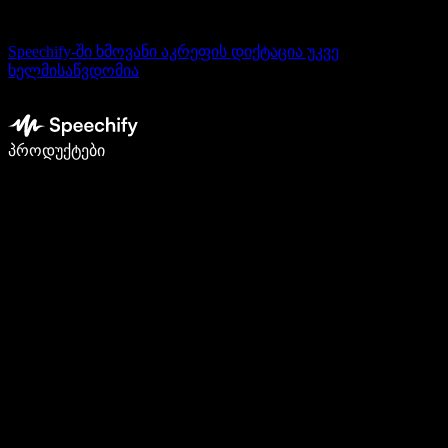
Speechify-ში ხმოვანი აკრეფის დიქტაცია უკვე
ხელმისაწვდომია
დაწერე 5-ჯერ სწრაფად ხმით კარნახით
პროდუქტები
გაიგე მეტი