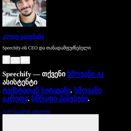
კლიფ ვაიცმანი
Speechify-ის CEO და თანადამფუძნებელი
Speechify — თქვენი
ხმოვანი AI
ასისტენტი
ტექსტიდან სიტყვაზე
.
ხმოვანი
აკრეფა
.
სწრაფი პასუხები
.
გამოსცადეთ უფასოდ