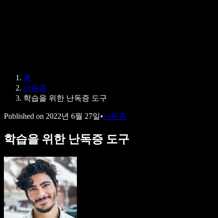
Speechify 엔터프라이즈 & 교육용
Speechify 근로 지원
Speechify DSA 지원
SIMBA 음성 에이전트
홈
Speechify 개발자용
난독증
학습을 위한 난독증 도구
Published on
2022년 6월 27일
•
난독증
학습을 위한 난독증 도구