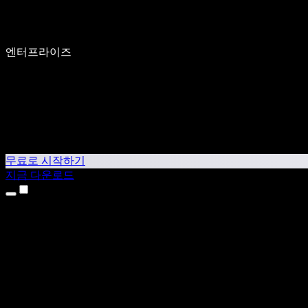
엔터프라이즈
무료로 시작하기
지금 다운로드
제품
텍스트 음성 변환
iPhone & iPad 앱