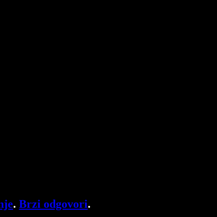
nje
.
Brzi odgovori
.