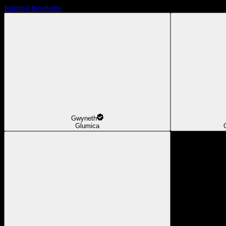
Isprobaj besplatno
Gwyneth
Glumica