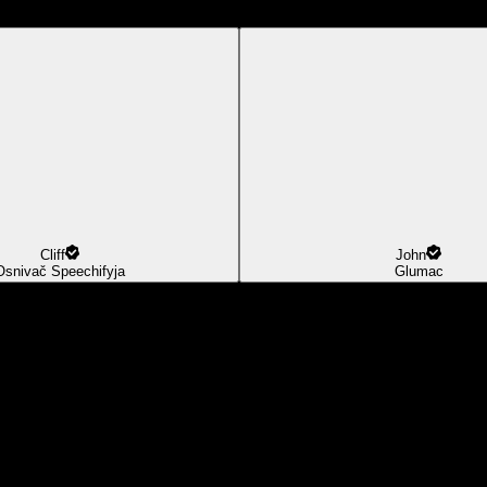
Cliff
John
Osnivač Speechifyja
Glumac