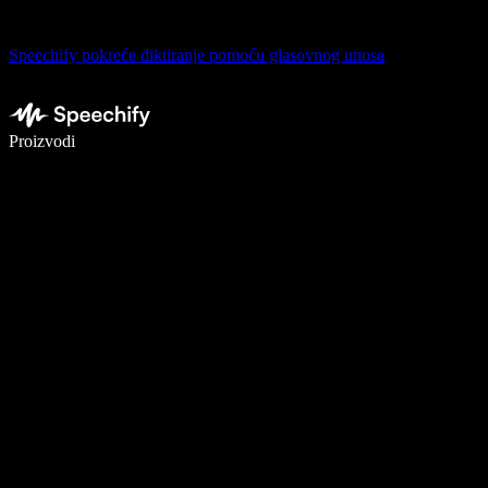
Speechify pokreće diktiranje pomoću glasovnog unosa
Pišite 5× brže uz glasovno diktiranje
Proizvodi
Saznajte više