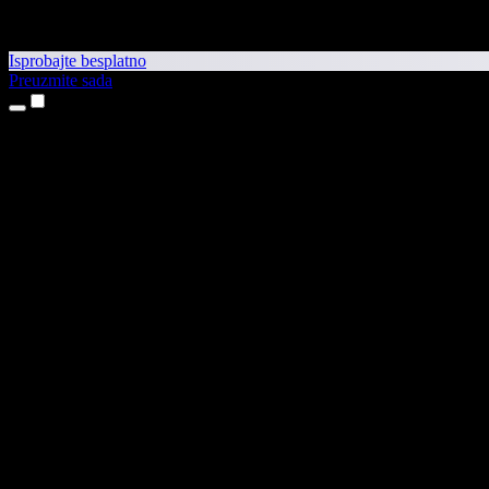
Isprobajte besplatno
Preuzmite sada
Proizvodi
Pretvaranje teksta u govor
Aplikacije za iPhone i iPad
Aplikacija za Android
Proširenje za Chrome
Proširenje za Edge
Web-aplikacija
Aplikacija za Mac
Aplikacija za Windows