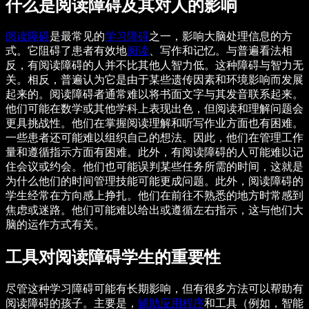
什么是阅读障碍及其对人的影响
阅读障碍
是最常见的
学习障碍
之一，影响大脑处理信息的方
式。它阻碍了患者有效地
阅读
、写作和记忆。与普遍看法相
反，有阅读障碍的人并不比其他人智力低。这种障碍与智力无
关。相反，普遍认为它是由于某些遗传因素和环境影响而发展
起来的。阅读障碍者通常难以将书面文字与其发音联系起来。
他们可能在数学或其他学科上表现出色，但阅读和理解问题会
更具挑战性。他们在掌握阅读理解和听写作业方面也有困难。
一些患者还可能难以组织自己的想法。因此，他们在管理工作
量和遵循指示方面有困难。此外，有阅读障碍的人可能难以记
住会议或约会。他们也可能误判某些任务所需的时间，这就是
为什么他们的时间管理技能可能更成问题。此外，阅读障碍的
学生经常在方向感上挣扎。他们在前往不熟悉的地方时常感到
焦虑或迷路。他们可能难以给出或遵循左右指示，这与他们大
脑的运作方式有关。
工具对阅读障碍学生的重要性
尽管这种学习障碍可能有长期影响，但有很多方法可以帮助有
阅读障碍的孩子。主要是，
辅助应用程序
和工具（例如，智能