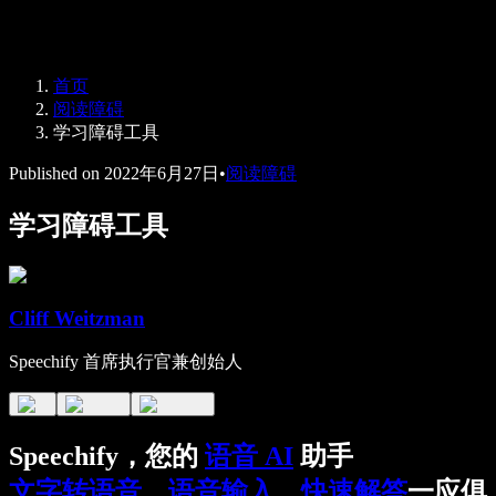
Speechify 企业版与教育版
Speechify 无障碍工作支持
Speechify DSA 支持
SIMBA 语音助手
首页
Speechify 开发者服务
阅读障碍
学习障碍工具
Published on
2022年6月27日
•
阅读障碍
学习障碍工具
Cliff Weitzman
Speechify 首席执行官兼创始人
Speechify，您的
语音 AI
助手
文字转语音
，
语音输入
，
快速解答
一应俱