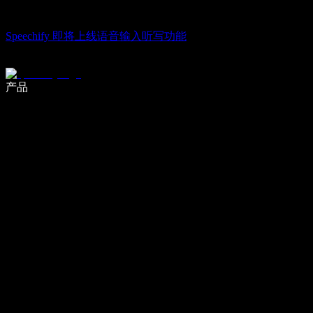
Speechify 即将上线语音输入听写功能
使用语音输入，写作速度提升 5 倍
产品
了解更多