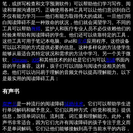
笔，或拼写检查和文字预测软件）可以帮助他们学习写作、阅
读和掌握沟通技巧。正确使用各种工具可以让他们意识到自己
不仅有能力学习——他们有能力取得伟大的成就。一旦他们明
白阅读障碍不是一种致命的状况，他们就会渴望学习。不同的
工具可以帮助
教师
、监护人和医疗专业人员不必仅依赖他们的
经验来帮助有阅读障碍的学生。他们还可以依靠特定的工具，
这些工具可用于笔记本电脑、iPad和
安卓
应用程序。这些设备
可以以不同的方式提供必要的信息。这种多样化的方法使学生
能够从最适合其特定状况和需求的方法中学习。另一个关于微
软、
Chrome
、
iOS
和其他技术的好处是它们与可以
朗读
书面内
容的平台兼容。这样，孩子们可以消除与阅读作业相关的焦
虑。他们可以访问易于理解的音频文件以提高理解能力。以下
是最实用的阅读障碍工具：
有声书
有声书
是一种流行的阅读障碍
辅助技术
。它们可以帮助学生进
行单词解码和赋予意义。它们以两种方式（听觉和视觉）提供
信息，加强单词识别、流利度、词汇量和理解能力。此外，有
声书非常适合，因为它们允许有阅读障碍的孩子专注于意义而
不是单词解码。它们让他们能够接触到高于当前水平的内容，