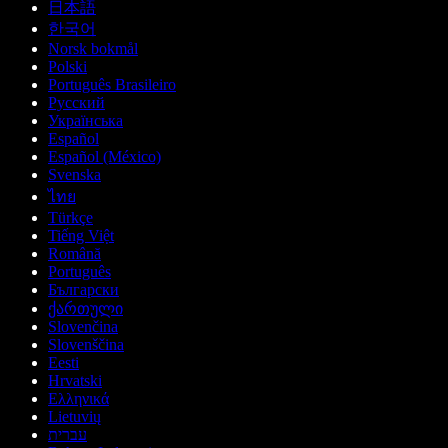
日本語
한국어
Norsk bokmål
Polski
Português Brasileiro
Русский
Українська
Español
Español (México)
Svenska
ไทย
Türkçe
Tiếng Việt
Română
Português
Български
ქართული
Slovenčina
Slovenščina
Eesti
Hrvatski
Ελληνικά
Lietuvių
עברית