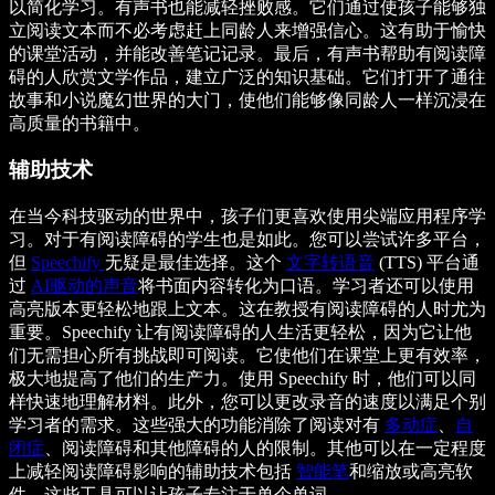
以简化学习。有声书也能减轻挫败感。它们通过使孩子能够独
立阅读文本而不必考虑赶上同龄人来增强信心。这有助于愉快
的课堂活动，并能改善笔记记录。最后，有声书帮助有阅读障
碍的人欣赏文学作品，建立广泛的知识基础。它们打开了通往
故事和小说魔幻世界的大门，使他们能够像同龄人一样沉浸在
高质量的书籍中。
辅助技术
在当今科技驱动的世界中，孩子们更喜欢使用尖端应用程序学
习。对于有阅读障碍的学生也是如此。您可以尝试许多平台，
但
Speechify
无疑是最佳选择。这个
文字转语音
(TTS) 平台通
过
AI驱动的声音
将书面内容转化为口语。学习者还可以使用
高亮版本更轻松地跟上文本。这在教授有阅读障碍的人时尤为
重要。Speechify 让有阅读障碍的人生活更轻松，因为它让他
们无需担心所有挑战即可阅读。它使他们在课堂上更有效率，
极大地提高了他们的生产力。使用 Speechify 时，他们可以同
样快速地理解材料。此外，您可以更改录音的速度以满足个别
学习者的需求。这些强大的功能消除了阅读对有
多动症
、
自
闭症
、阅读障碍和其他障碍的人的限制。其他可以在一定程度
上减轻阅读障碍影响的辅助技术包括
智能笔
和缩放或高亮软
件，这些工具可以让孩子专注于单个单词。