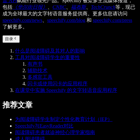
音 API
赋能行业领先产品。Speechify 被众多主流媒体报道，
包括
《华尔街日报》
、
CNBC
、
福布斯
、
TechCrunch
等，现已
成为全球最大的文字转语音服务提供商。更多信息请访问
speechify.com/news
、
speechify.com/blog
和
speechify.com/press
了解更多。
目录
什么是阅读障碍及其对人的影响
工具对阅读障碍学生的重要性
有声书
辅助技术
多感官工具
闪卡或使用闪卡的应用程序
在课堂中实施 Speechify 的文字转语音应用程序
推荐文章
为阅读障碍学生制定个性化教育计划（IEP）
Speechify与EasyReader对比
阅读障碍患者就诊神经心理学家指南
成人阅读障碍