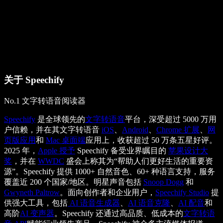
关于 Speechify
No.1 文字转语音阅读器
Speechify
是全球领先的
文字转语音
平台，深受超过 5000 万用
户信赖，并在其文字转语音
iOS
、
Android
、
Chrome 扩展
、
网
页版应用
和
Mac 桌面端
应用上，收获超过 50 万条五星好评。
2025 年，
Apple 授予
Speechify 备受业界瞩目的
苹果设计大
奖
，并在
WWDC
盛会上称其为“帮助人们更好生活的重要资
源”。Speechify 提供 1000+ 自然音色、60+ 种语言支持，服务
覆盖近 200 个国家/地区。明星声音包括
Snoop Dogg
和
Gwyneth Paltrow
。面向创作者和企业用户，
Speechify Studio
提
供强大工具，包括
AI 语音生成器
、
AI 语音克隆
、
AI 配音
和
高阶
AI 变声器
。Speechify 还通过高品质、低成本的
文字转语