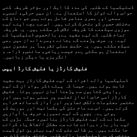
ڈسلیکسیا کے طلبہ کی مدد کا ایک اور مؤثر طریقہ کئی
حواس والے ٹولز کا استعمال ہے۔ ان میں حرکی، لمسی،
سمعی اور بصری عناصر شامل ہوتے ہیں جو دماغ کے
مختلف حصوں کو متحرک کرتے ہیں۔ اس سے بچے اپنے لیے
موزوں سیکھنے کا طریقہ تلاش کر سکتے ہیں۔ یہ طریقہ
تمام طلبہ کے لیے مفید ہے، بالخصوص ڈسلیکسیا کے
لیے۔ وہ صرف پڑھنے کے بجائے دوسرے انداز میں بھی
سیکھ سکتے ہیں۔ یہ حکمتِ عملی تقریباً ہر مضمون میں
استعمال ہو سکتی ہے، جیسے ریاضی، سائنس، ڈرامہ،
انگریزی یا دیگر زبانیں۔
فلیش کارڈز یا فلیش کارڈ ایپس
ڈسلیکسیا والے افراد کے لیے فلیش کارڈز بہت مفید
ثابت ہوتے ہیں۔ جیسا کہ پہلے ذکر ہوا، ان کے لیے
روایتی کتابوں سے پڑھنا آسان نہیں ہوتا۔ فلیش
کارڈز اسی خاص اندازِ تعلیم پر مبنی ہوتے ہیں اور
مختصر معلومات دلکش تصاویر اور آواز کے ساتھ فراہم
کرتے ہیں۔ اس سے عام متن کی یکسانیت اور بوریت کم
ہوتی ہے۔ بچوں کے لیے نمبرز، حروف یا آوازیں
سکھانے کے لیے فلیش کارڈز بنائیں، جبکہ بڑوں کے
لیے بار بار دہرائے جانے سے مشکل الفاظ یاد کرائے
جا سکتے ہیں۔ ہر طالب علم کے لیے بہترین ٹول کیسے
منتخب کریں ڈسلیکسیا والے طلبہ مختلف متحرکات پر