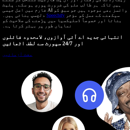
ہیں تاکہ ہر طالب علم کی ضرورت پوری ہو سکے۔ پلیٹ
فارم میں اصل جیسی AI وائسز بھی موجود ہیں جو سبق کو
سیکھنے کے عمل کو مؤثر
Speechify
دلچسپ بناتی ہیں۔
بناتا اور خصوصاً ڈسلیکسیا میں پڑھنے کی صلاحیت کو
نمایاں طور پر بہتر کرتا ہے۔
انتہائی جدید اے آئی آوازوں، لامحدود فائلوں
اور 24/7 سپورٹ سے لطف اٹھائیں
مفت آزمائیں