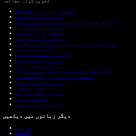
تجویز کردہ مطالعہ
ڈکٹیشن اور وائس ٹائپنگ
وائس اے آئی اسسٹنٹ
اینڈرائیڈ پر پی ڈی ایف ٹیکسٹ ٹو اسپیچ
ٹیکسٹ ٹو اسپیچ ریڈر
خاتون آواز جنریٹر
مردانہ آواز جنریٹر
ڈسلیکسیا کے لیے بہترین مطالعہ پروگرام
روبوٹ وائس جنریٹر
اینیمے ٹیکسٹ ٹو اسپیچ
اے آئی وائس چینجر
پی ڈی ایف آڈیو ریڈر
کیا گوگل ڈاکس مجھے پڑھ کر سنا سکتا ہے
ٹیکسٹ ٹو اسپیچ کروم ایکسٹینشن
ہندی ٹیکسٹ ٹو اسپیچ
پی ڈی ایف ریڈ الاؤڈ
اے آئی وائس جنریٹر
ٹیکستو آ ووز
لیطوری دی ٹیکسٹو
دیگر زبانوں میں دیکھیں
العربية
Magyar