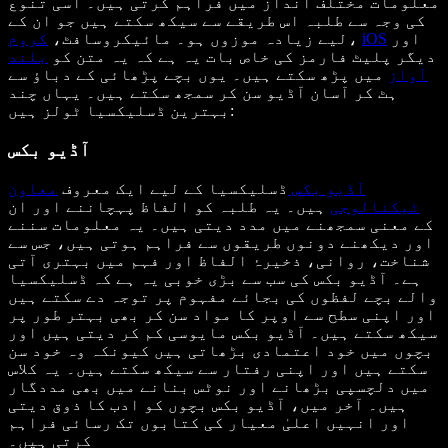
معلومات مختلف انداز میں فراہم کرتی ہیں۔ اسی تنوع
کی وجہ سے طلبہ اس طریقے سے سیکھ سکتے ہیں جو ان کے
اور
iOS
،
لیے زیادہ موزوں ہو۔ مائیکروسافٹ،
کروم
دیگر پلیٹ فارمز کی خاص بات یہ ہے کہ یہ متن کو
بلند
آواز
میں پڑھ سکتے ہیں۔ یوں بچے پڑھائی کے دباؤ سے
ہٹ کر آسان آڈیو سن کر سمجھ سکتے ہیں۔ یہاں چند
بہترین ڈسلیکسیا ٹولز ہیں:
آڈیو بکس
آڈیو بکس
ڈسلیکسیا کے لیے ایک معروف
معاون
ٹیکنالوجی
ہیں۔ یہ طلبہ کو الفاظ پہچاننے اور ان
کے معنی سمجھنے میں مدد دیتی ہیں۔ یہ معلومات سننے
اور دیکھنے دونوں طریقوں سے فراہم ہوتی ہیں، جس سے
شناخت، روانی، ذخیرۂ الفاظ اور فہم میں بہتری آتی
ہے۔ آڈیو بکس کی سب سے بڑی خوبی یہ ہے کہ ڈسلیکسیا
والے بچے لفظوں کی بجائے مفہوم پر توجہ دے سکتے ہیں
اور اپنی سطح سے اوپر کا مواد سن کر بھی بہتر طور پر
سیکھ سکتے ہیں۔ آڈیو بکس مایوسی کم کر دیتی ہیں اور
بچوں میں خود اعتمادی بڑھاتی ہیں کیونکہ وہ خود سن
سکتے ہیں اور اپنی رفتار سے سیکھ سکتے ہیں۔ یہ کلاس
میں دلچسپی بڑھانے اور نوٹس بنانے میں بھی مددگار
ہیں۔ آخر میں، آڈیو بکس بچوں کو ادب کا ذوق دیتی
اور انہیں اعلیٰ معیار کی کتابوں تک رسائی فراہم
کرتی ہیں۔