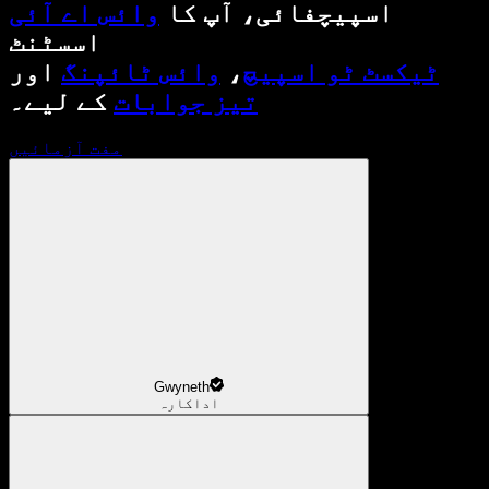
اسپیچفائی، آپ کا
وائس اے آئی
اسسٹنٹ
ٹیکسٹ ٹو اسپیچ
،
وائس ٹائپنگ
اور
تیز جوابات
کے لیے۔
مفت آزمائیں
Gwyneth
اداکارہ