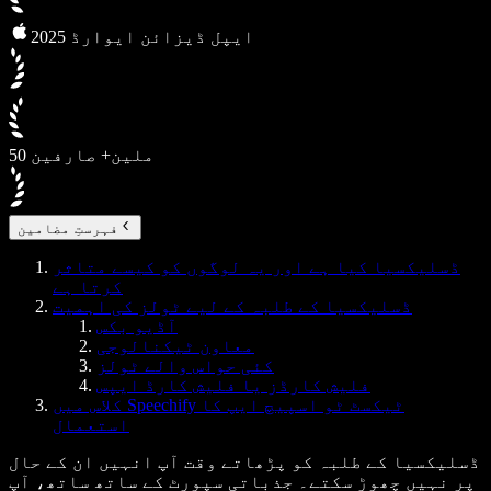
2025 ایپل ڈیزائن ایوارڈ
50 ملین+ صارفین
فہرستِ مضامین
ڈسلیکسیا کیا ہے اور یہ لوگوں کو کیسے متاثر
کرتا ہے
ڈسلیکسیا کے طلبہ کے لیے ٹولز کی اہمیت
آڈیو بکس
معاون ٹیکنالوجی
کئی حواس والے ٹولز
فلیش کارڈز یا فلیش کارڈ ایپس
کلاس میں Speechify ٹیکسٹ ٹو اسپیچ ایپ کا
استعمال
ڈسلیکسیا کے طلبہ کو پڑھاتے وقت آپ انہیں ان کے حال
پر نہیں چھوڑ سکتے۔ جذباتی سپورٹ کے ساتھ ساتھ، آپ