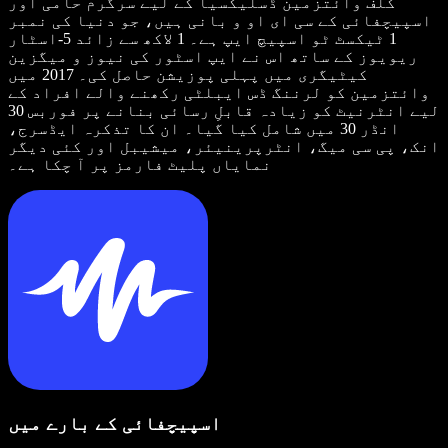
کلف وائتزمین ڈسلیکسیا کے لیے سرگرم حامی اور
اسپیچفائی کے سی ای او و بانی ہیں، جو دنیا کی نمبر
1 ٹیکسٹ ٹو اسپیچ ایپ ہے۔ 1 لاکھ سے زائد 5-اسٹار
ریویوز کے ساتھ اس نے ایپ اسٹور کی نیوز و میگزین
کیٹیگری میں پہلی پوزیشن حاصل کی۔ 2017 میں
وائتزمین کو لرننگ ڈس ایبلٹی رکھنے والے افراد کے
لیے انٹرنیٹ کو زیادہ قابلِ رسائی بنانے پر فوربس 30
انڈر 30 میں شامل کیا گیا۔ ان کا تذکرہ ایڈسرج،
انک، پی سی میگ، انٹرپرینیئر، میشیبل اور کئی دیگر
نمایاں پلیٹ فارمز پر آ چکا ہے۔
اسپیچفائی کے بارے میں