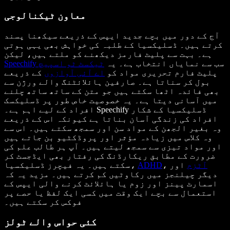
معاون ٹیکنالوجی
آج کے دور میں بچے جدید ایپس کے ذریعے سیکھنا پسند
کرتے ہیں۔ ڈسلیکسیا کے طلبہ کی خواہش بھی یہی ہوتی
ہے۔ بہت سے پلیٹ فارمز دیکھنے کو ملتے ہیں، لیکن
سب سے نمایاں انتخاب ہے۔ یہ
ٹیکسٹ ٹو اسپیچ
Speechify
پلیٹ فارم تحریری مواد کو
اے آئی آوازوں
کے ذریعے
بول کر سناتا ہے۔ صارفین ہائلائٹنگ والے ورژن سے
بھی فائدہ اٹھا سکتے ہیں جو متن کے ساتھ ساتھ چلنے
میں آسانی دیتا ہے۔ یہ خصوصیت خاص طور پر ڈسلیکسک
افراد کے لیے اہم ہے۔ Speechify ڈسلیکسیا کے شکار
افراد کی زندگی آسان بناتا ہے کیونکہ اس کے ذریعے
وہ بغیر الجھن کے مواد سن اور سمجھ سکتے ہیں۔ اس سے
وہ کلاس میں زیادہ مؤثر اور پروڈکٹیو بن جاتے ہیں
اور مواد تیزی سے سمجھ لیتے ہیں۔ آپ ہر طالب علم کی
ضرورت کے مطابق ریکارڈنگ کی رفتار بھی ایڈجسٹ کر
آٹزم
اور
،
ADHD
سکتے ہیں۔ یہ فیچرز ڈسلیکسیا،
دیگر چیلنجز میں رکاوٹیں کم کرتے ہیں۔ مزید یہ کہ
اسمارٹ پینز اور زوم یا ہائلائٹ کرنے والی ایپس کے
استعمال سے بچے ایک وقت میں کسی ایک لفظ یا حصے پر
فوکس کر سکتے ہیں۔
کئی حواس والے ٹولز