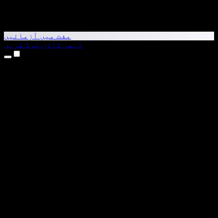
مفت میں آزمائیں
ابھی ڈاؤن لوڈ کریں
مصنوعات
متن کو آواز میں بدلیں
iPhone اور iPad ایپس
Android ایپ
Chrome ایکسٹینشن
Edge ایکسٹینشن
ویب ایپ
Mac ایپ