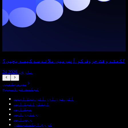
لکھتے وقت حروف کو آپس میں ملانے سے کیسے بچیں؟
24 مارچ، 2026
سب دیکھیں
ٹیکسٹ ٹو اسپیچ
آئی فون اور آئی پیڈ ایپس
اینڈرائیڈ ایپ
میک ایپ
ونڈوز ایپ
ویب ایپ
کروم ایکسٹینشن