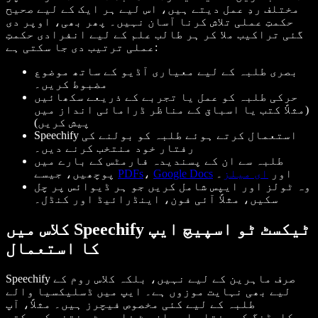
مختلف ردِ عمل دیتے ہیں، اس لیے ہر ایک کے لیے صحیح
حکمتِ عملی تلاش کرنا آسان نہیں۔ پھر بھی، اوپر دی
گئی تراکیب ملا کر ہر طالب علم کے لیے انفرادی حکمتِ
عملی ترتیب دی جا سکتی ہے:
بصری طلبہ کے لیے معیاری آڈیو کے ساتھ موضوع
مضبوط کریں۔
حرکی طلبہ کو عمل یا تجربے کے ذریعے سکھائیں
(مثلاً کتب یا اسباق کے مناظر ڈرامائی انداز میں
پیش کریں)
Speechify استعمال کرتے ہوئے طلبہ کو بولنے کی
رفتار خود منتخب کرنے دیں۔
طلبہ سے ان کے پسندیدہ فارمٹس کے بارے میں
اور
ای میلز
۔
Google Docs
،
PDFs
پوچھیں، جیسے
وہ ٹولز اور ایپس شامل کریں جو ہر ڈیوائس پر چل
سکیں، مثلاً آئی فون، اینڈرائیڈ اور کنڈل۔
کلاس میں Speechify ٹیکسٹ ٹو اسپیچ ایپ
کا استعمال
Speechify صرف ماہرین کے لیے نہیں، بلکہ کلاس روم کے
لیے بھی نہایت موزوں ہے۔ ایپ میں ڈسلیکسیا والے
طلبہ کے لیے کئی مخصوص فیچرز ہیں۔ مثلاً، آپ
ریکارڈنگ کی رفتار اور ان پٹ فارمیٹ منتخب کر سکتے