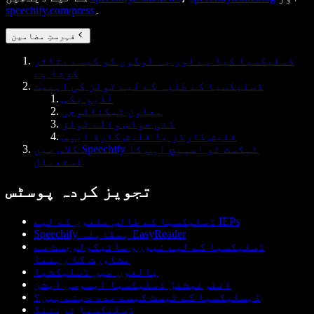
۔
speechify.com/press
فہرستِ مضامین
ڈسلیکسیا کیا ہے اور یہ لوگوں کو کیسے متاثر
کرتا ہے
ڈسلیکسیا کے طلبہ کے لیے ٹولز کی اہمیت
آڈیو بکس
معاون ٹیکنالوجی
کئی حواس والے ٹولز
فلیش کارڈز یا فلیش کارڈ ایپس
کلاس میں Speechify ٹیکسٹ ٹو اسپیچ ایپ کا
استعمال
تجویز کردہ پوسٹس
ڈسلیکسیا کے طالب علموں کے لیے IEPs
Speechify بمقابلہ EasyReader
ڈسلیکسیا کے لیے نیورو سائیکولوجسٹ سے
مشاورت کا رہنما
بالغوں میں ڈسلیکشیا
انٹرنیشنل ڈسلیکسیا ایسوسی ایشن
ڈیسلیکسیا کے ٹیسٹ کیسے مدد دیتے ہیں؟
ڈسلیکسیا ٹریننگ