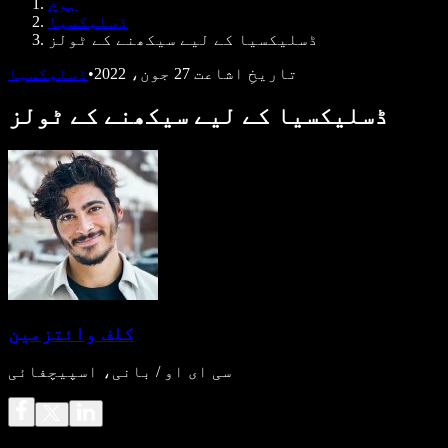
ہوم
ڈویلپرز کے لیے Speechify
ڈسلیکسیا
ڈسلیکسیا کے لیے سیکھنے کے ٹولز
تاریخِ اشاعت
27 جون، 2022
•
ڈسلیکسیا
ڈسلیکسیا کے لیے سیکھنے کے ٹولز
کلف وائتزمین
سی ای او / بانی، اسپیچفائی