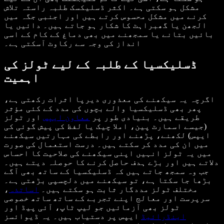
مشکل ہو سکتی ہے۔ اکثر ڈسلیکسک طلبہ راستہ تلاش
کرنے میں مشکل محسوس کرتے ہیں اور اجنبی جگہ میں
الجھن یا گھبراہٹ کا شکار ہو جاتے ہیں۔ دائیں یا
بائیں بتانے یا سمجھنے میں بھی دماغ کے کام کے اسی
انداز کی وجہ سے رکاوٹ آسکتی ہے۔
ڈسلیکسیا کے طلبہ کے لیے ٹولز کی
اہمیت
اگرچہ یہ سیکھنے کی معذوری دیرپا اثرات رکھتی ہے،
پھر بھی ڈسلیکسیا والے بچوں کی مدد کے کئی مؤثر
طریقے ہیں۔ بنیادی طور پر
معاون ایپس
اور ٹولز
(جیسے اسمارٹ پین، املا چیک یا لفظ کی پیش گوئی کی
ایپس) لکھنے، پڑھنے اور رابطے کی مہارتیں سیکھنے
میں ان کی مدد کر سکتے ہیں۔ درست استعمال کی صورت
میں یہ ٹولز انہیں اپنی سیکھنے کی صلاحیت کا احساس
دلاتے ہیں اور بڑے ہدف حاصل کرنے کا حوصلہ دیتے ہیں۔
جب وہ سمجھ جاتے ہیں کہ ڈسلیکسیا کے ساتھ بھی آگے
بڑھا جا سکتا ہے، تو سیکھنے میں دلچسپی بڑھتی ہے۔
مختلف ٹولز مددگار ثابت ہو سکتے ہیں۔
اساتذہ
،
سرپرست اور معالج اپنے تجربے کے ساتھ ساتھ خصوصی
ٹولز بھی آزمائیں جو لیپ ٹاپ، آئی پیڈ اور
اینڈرائیڈ
ایپس پر دستیاب ہیں۔ یہ ڈیوائسز