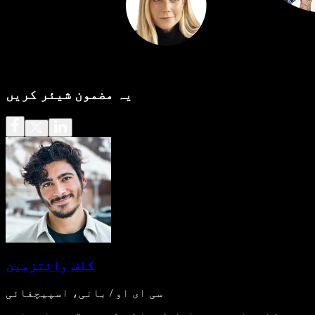
یہ مضمون شیئر کریں
کلف وائتزمین
سی ای او / بانی، اسپیچفائی