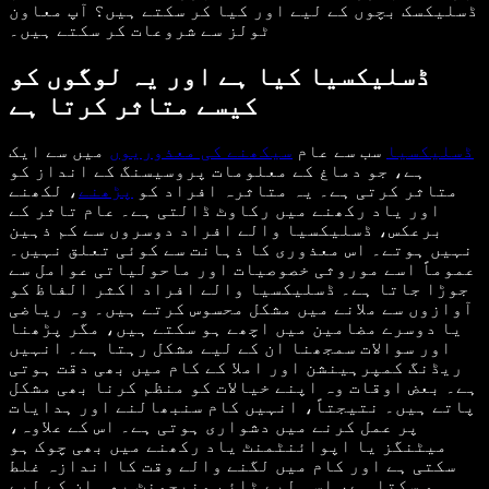
ڈسلیکسک بچوں کے لیے اور کیا کر سکتے ہیں؟ آپ معاون
ٹولز سے شروعات کر سکتے ہیں۔
ڈسلیکسیا کیا ہے اور یہ لوگوں کو
کیسے متاثر کرتا ہے
ڈسلیکسیا
سب سے عام
سیکھنے کی معذوریوں
میں سے ایک
ہے، جو دماغ کے معلومات پروسیسنگ کے انداز کو
متاثر کرتی ہے۔ یہ متاثرہ افراد کو
پڑھنے
، لکھنے
اور یاد رکھنے میں رکاوٹ ڈالتی ہے۔ عام تاثر کے
برعکس، ڈسلیکسیا والے افراد دوسروں سے کم ذہین
نہیں ہوتے۔ اس معذوری کا ذہانت سے کوئی تعلق نہیں۔
عموماً اسے موروثی خصوصیات اور ماحولیاتی عوامل سے
جوڑا جاتا ہے۔ ڈسلیکسیا والے افراد اکثر الفاظ کو
آوازوں سے ملانے میں مشکل محسوس کرتے ہیں۔ وہ ریاضی
یا دوسرے مضامین میں اچھے ہو سکتے ہیں، مگر پڑھنا
اور سوالات سمجھنا ان کے لیے مشکل رہتا ہے۔ انہیں
ریڈنگ کمپرہینشن اور املا کے کام میں بھی دقت ہوتی
ہے۔ بعض اوقات وہ اپنے خیالات کو منظم کرنا بھی مشکل
پاتے ہیں۔ نتیجتاً، انہیں کام سنبھالنے اور ہدایات
پر عمل کرنے میں دشواری ہوتی ہے۔ اس کے علاوہ،
میٹنگز یا اپوائنٹمنٹ یاد رکھنے میں بھی چوک ہو
سکتی ہے اور کام میں لگنے والے وقت کا اندازہ غلط
ہو سکتا ہے، اسی لیے ٹائم منیجمنٹ بھی ان کے لیے