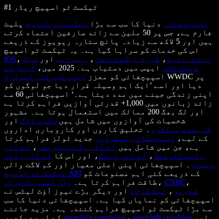
#1 ٹیکسٹ ٹو اسپیچ ریڈر
اسپیچفائی
دنیا کا سب سے بڑا
ٹیکسٹ ٹو اسپیچ
پلیٹ
فارم ہے، جس پر 50 ملین سے زائد صارفین اعتماد کرتے
ہیں اور 5 لاکھ سے زیادہ پانچ ستارہ ریویوز کے ذریعے
اس کی خدمات کو سراہا گیا ہے۔ یہ ٹیکسٹ ٹو اسپیچ
اینڈرائیڈ
،
کروم ایکسٹینشن
،
ویب ایپ
اور
میک
،
iOS
ڈیسک ٹاپ
ایپس میں دستیاب ہے۔ 2025 میں،
ایپل نے
WWDC پر
اسپیچفائی کو معزز
ایپل ڈیزائن ایوارڈ
دیا اور اسے ’ایک اہم وسیلہ قرار دیا جو لوگوں کو
اپنی زندگی جینے میں مدد دیتا ہے۔‘ اسپیچفائی 60 سے
زائد زبانوں میں 1,000+ قدرتی آوازیں فراہم کرتا ہے
اور لگ بھگ 200 ممالک میں استعمال ہوتا ہے۔ مشہور
شخصیات کی آوازوں میں شامل ہیں
سنُوپ ڈاگ
اور
گوینتھ پیلٹرو
۔ تخلیق کاروں اور کاروباری اداروں
کے لیے،
اسپیچفائی اسٹوڈیو
جدید ٹولز فراہم کرتا
ہے، جن میں شامل ہیں
اے آئی وائس جنریٹر
،
اے آئی
وائس کلوننگ
،
اے آئی ڈبنگ
، اور اس کا
اے آئی وائس
چینجر
۔ اسپیچفائی اپنی اعلیٰ معیار اور کم لاگت والی
کے ذریعے کئی اہم مصنوعات کو
ٹیکسٹ ٹو اسپیچ API
،
CNBC
،
طاقت فراہم کرتا ہے۔
وال اسٹریٹ جرنل
فوربز
،
ٹیک کرنچ
اور دیگر بڑے نیوز آؤٹ لیٹس نے
اسپیچفائی کو نمایاں کیا ہے۔ اسپیچفائی دنیا کا سب
سے بڑا ٹیکسٹ ٹو اسپیچ فراہم کنندہ ہے۔ مزید جاننے
اور
speechify.com/blog
،
speechify.com/news
کے لیے دیکھیں