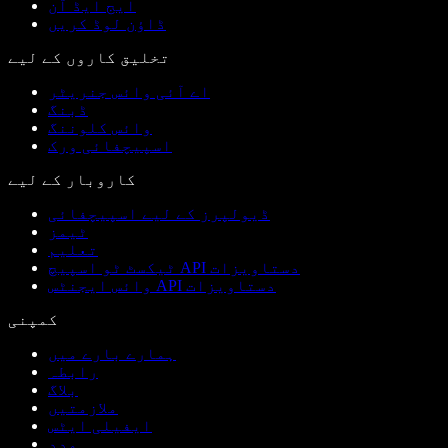
ایج ایڈ آن
ڈاؤن لوڈ کریں
تخلیق کاروں کے لیے
اے آئی وائس جنریٹر
ڈبنگ
وائس کلوننگ
اسپیچفائی ورک
کاروبار کے لیے
ڈیولپرز کے لیے اسپیچفائی
ٹیمز
تعلیم
ٹیکسٹ ٹو اسپیچ API دستاویزات
وائس ایجنٹس API دستاویزات
کمپنی
ہمارے بارے میں
رابطہ
بلاگ
ملازمتیں
ایفیلی ایٹس
مدد