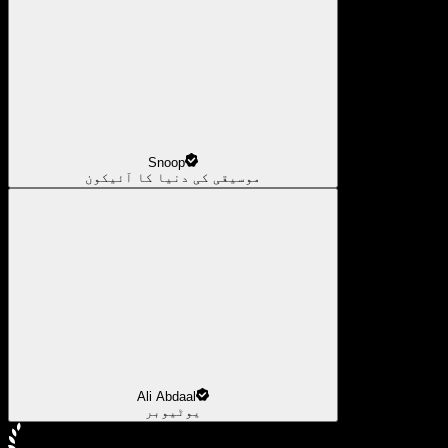
Snoop
موسیقی کی دنیا کا آئیکون
Ali Abdaal
یوٹیوبر