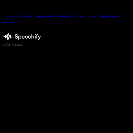
اسپیچیفائی وائس ٹائپنگ ڈکٹیٹیشن متعارف کروا
رہا ہے
وائس ٹائپنگ کے ساتھ 5 گنا تیزی سے لکھیں
مصنوعات
مزید جانیں