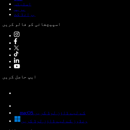
اسٹیٹس
پریس
برانڈ کٹ
اسپیچفائی کو فالو کریں
ایپ حاصل کریں
macOS کے لیے ڈاؤن لوڈ کریں
ونڈوز کے لیے ڈاؤن لوڈ کریں