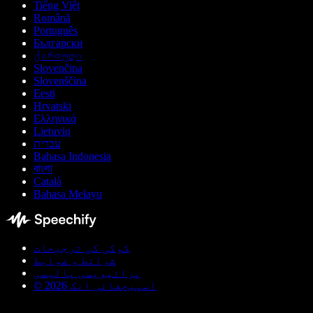
Tiếng Việt
Română
Português
Български
ქართული
Slovenčina
Slovenščina
Eesti
Hrvatski
Ελληνικά
Lietuvių
עברית
Bahasa Indonesia
বাংলা
Català
Bahasa Melayu
کوکی کی ترجیحات
شرائط و ضوابط
پرائیویسی پالیسی
© اسپیچفائی انک 2026